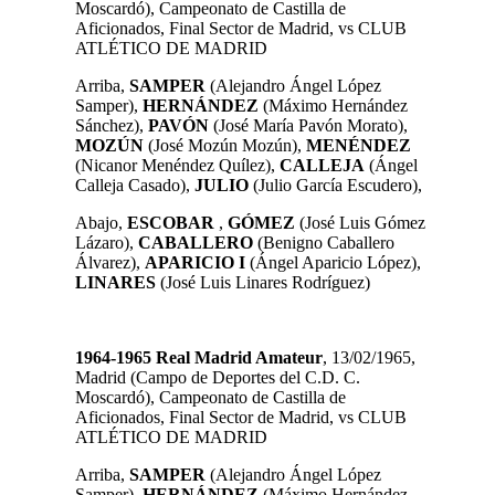
Moscardó), Campeonato de Castilla de
Aficionados, Final Sector de Madrid, vs CLUB
ATLÉTICO DE MADRID
Arriba,
SAMPER
(Alejandro Ángel López
Samper),
HERNÁNDEZ
(Máximo Hernández
Sánchez),
PAVÓN
(José María Pavón Morato),
MOZÚN
(José Mozún Mozún),
MENÉNDEZ
(Nicanor Menéndez Quílez),
CALLEJA
(Ángel
Calleja Casado),
JULIO
(Julio García Escudero),
Abajo,
ESCOBAR
,
GÓMEZ
(José Luis Gómez
Lázaro),
CABALLERO
(Benigno Caballero
Álvarez),
APARICIO I
(Ángel Aparicio López),
LINARES
(José Luis Linares Rodríguez)
1964-1965 Real Madrid Amateur
, 13/02/1965,
Madrid (Campo de Deportes del C.D. C.
Moscardó), Campeonato de Castilla de
Aficionados, Final Sector de Madrid, vs CLUB
ATLÉTICO DE MADRID
Arriba,
SAMPER
(Alejandro Ángel López
Samper),
HERNÁNDEZ
(Máximo Hernández