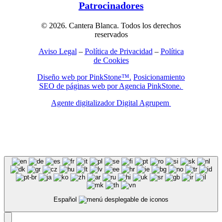
Patrocinadores
© 2026. Cantera Blanca. Todos los derechos
reservados
Aviso Legal
–
Política de Privacidad
–
Política
de Cookies
Diseño web por PinkStone™.
Posicionamiento
SEO de páginas web por Agencia PinkStone.
Agente digitalizador Digital Agrupem
Español