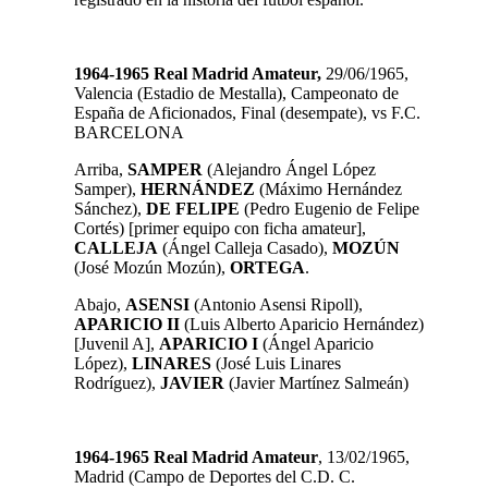
1964-1965 Real Madrid Amateur,
29/06/1965,
Valencia (Estadio de Mestalla), Campeonato de
España de Aficionados, Final (desempate), vs F.C.
BARCELONA
Arriba,
SAMPER
(Alejandro Ángel López
Samper),
HERNÁNDEZ
(Máximo Hernández
Sánchez),
DE FELIPE
(Pedro Eugenio de Felipe
Cortés) [primer equipo con ficha amateur],
CALLEJA
(Ángel Calleja Casado),
MOZÚN
(José Mozún Mozún),
ORTEGA
.
Abajo,
ASENSI
(Antonio Asensi Ripoll),
APARICIO II
(Luis Alberto Aparicio Hernández)
[Juvenil A],
APARICIO I
(Ángel Aparicio
López),
LINARES
(José Luis Linares
Rodríguez),
JAVIER
(Javier Martínez Salmeán)
1964-1965 Real Madrid Amateur
, 13/02/1965,
Madrid (Campo de Deportes del C.D. C.