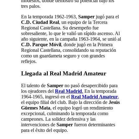
modestos, donde demostró su potencial bajo los
tres palos.
En la temporada 1962-1963,
Samper
jugó para el
C.D. Ciudad Real
, un equipo de la Tercera
Regional Castellana. Su desempeño fue
sobresaliente, lo que le valió un rápido ascenso. Al
año siguiente, en la campaña 1963-1964, se unió al
C.D. Parque Móvil
, donde jugó en la Primera
Regional Castellana, consolidando su reputación
como un guardameta seguro y con grandes
reflejos.
Llegada al Real Madrid Amateur
El talento de
Samper
no pasó desapercibido para
los ojeadores del
Real Madrid
.
En la temporada
1964-1965, ingresó en el
Real Madrid Amateur
,
el equipo filial del club. Bajo la dirección de
Jesús
Güemes Mata
, el equipo logró un rendimiento
excepcional, culminando la temporada como
campeones. La solidez defensiva y las
intervenciones de
Samper
fueron determinantes
para el éxito del equipo.