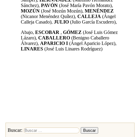
Sánchez),
PAVÓN
(José María Pavón Morato),
MOZÚN
(José Mozún Mozún),
MENÉNDEZ
(Nicanor Menéndez Quílez),
CALLEJA
(Ángel
Calleja Casado),
JULIO
(Julio García Escudero),
Abajo,
ESCOBAR
,
GÓMEZ
(José Luis Gómez
Lázaro),
CABALLERO
(Benigno Caballero
Álvarez),
APARICIO I
(Ángel Aparicio López),
LINARES
(José Luis Linares Rodríguez)
Buscar: