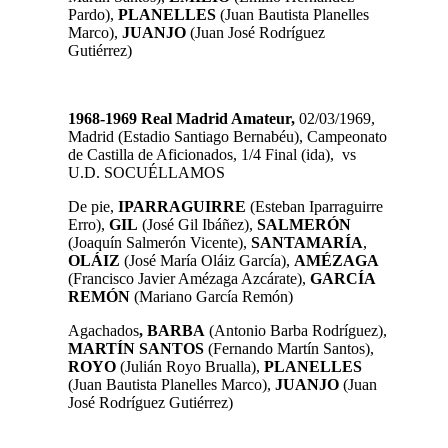
Pardo),
PLANELLES
(Juan Bautista Planelles
Marco),
JUANJO
(Juan José Rodríguez
Gutiérrez)
1968-1969 Real Madrid Amateur,
02/03/1969,
Madrid (Estadio Santiago Bernabéu), Campeonato
de Castilla de Aficionados, 1/4 Final (ida), vs
U.D. SOCUÉLLAMOS
De pie,
IPARRAGUIRRE
(Esteban Iparraguirre
Erro),
GIL
(José Gil Ibáñez),
SALMERÓN
(Joaquín Salmerón Vicente),
SANTAMARÍA
,
OLÁIZ
(José María Oláiz García),
AMÉZAGA
(Francisco Javier Amézaga Azcárate),
GARCÍA
REMÓN
(Mariano García Remón)
Agachados
, BARBA
(Antonio Barba Rodríguez),
MARTÍN SANTOS
(Fernando Martín Santos),
ROYO
(Julián Royo Brualla),
PLANELLES
(Juan Bautista Planelles Marco),
JUANJO
(Juan
José Rodríguez Gutiérrez)