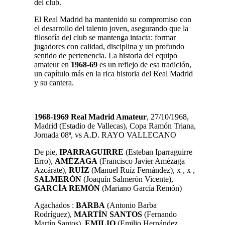
del club.
El Real Madrid ha mantenido su compromiso con
el desarrollo del talento joven, asegurando que la
filosofía del club se mantenga intacta: formar
jugadores con calidad, disciplina y un profundo
sentido de pertenencia. La historia del equipo
amateur en
1968-69
es un reflejo de esa tradición,
un capítulo más en la rica historia del Real Madrid
y su cantera.
1968-1969 Real Madrid Amateur
, 27/10/1968,
Madrid (Estadio de Vallecas), Copa Ramón Triana,
Jornada 08ª, vs A.D. RAYO VALLECANO
De pie,
IPARRAGUIRRE
(Esteban Iparraguirre
Erro),
AMÉZAGA
(Francisco Javier Amézaga
Azcárate),
RUÍZ
(Manuel Ruíz Fernández), x , x ,
SALMERÓN
(Joaquín Salmerón Vicente),
GARCÍA REMÓN
(Mariano García Remón)
Agachados :
BARBA
(Antonio Barba
Rodríguez),
MARTÍN SANTOS
(Fernando
Martín Santos),
EMILIO
(Emilio Hernández