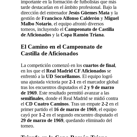
importante en la formación de futbolistas que más
tarde destacarían en el ámbito profesional. Bajo la
dirección del entrenador
Jesús Güemes Mata
y la
gestión de
Francisco Alfonso Calderón
y
Miguel
Malbo Notario
, el equipo afrontó diversos
torneos, incluyendo el
Campeonato de Castilla
de Aficionados
y la
Copa Ramón Triana
.
El Camino en el Campeonato de
Castilla de Aficionados
La competición comenzó en los
cuartos de final
,
en los que el
Real Madrid CF Aficionados
se
enfrentó a la
UD Socuéllamos
. El equipo logró
una ajustada victoria por
2-1
en el marcador global
tras los encuentros disputados el
2 y 9 de marzo
de 1969
. Este resultado permitió avanzar a las
semifinales
, donde el Real Madrid se midió contra
el
CD Cuatro Caminos
. Tras un empate
2-2
en el
primer partido el
16 de marzo de 1969
, el equipo
cayó por
1-2
en el segundo encuentro disputado el
29 de marzo de 1969
, quedando eliminado del
torneo.