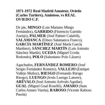
1971-1972 Real Madrid Amateur, Oviedo
(Carlos Tartiere), Amistoso, vs REAL
OVIEDO C.F.
De pie,
MINGO
(Luis Mariano Mingo
Fernández),
GARRIDO
(Florencio Garrido
Asenjo),
PALMER
(José Palmer Calafell),
SALAMANCA
(Eliseo Salamanca Franco),
GARCÍA
MARTÍNEZ
(José María García
Martínez),
SÁNCHEZ
MARTÍN
(Luis Antonio
Sánchez Martín),
UCEDA
(Miguel Uceda
Redondo),
POLO
(Salustiano Polo Lázaro)
Agachados,
FERNÁNDEZ ROMERO
(José
Sergio Fernández Romero),
VALLEJO
(Enrique
Vallejo Muñoz),
RIESGO
(Fernando Riesgo
Riesgo),
LUENGO
(Jesús Luengo Latorre),
ARÉVALO
(José Antonio Arévalo Aguilar),
GUAL
(Miguel Gual Roselló),
AMARO
(Juan
Carlos Amaro Varela),
RABOSO
(Vicente Raboso
Puerta)