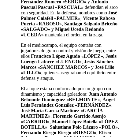
Fernández Romero «SERGIO»
y
Antonio
Pascual Pascual «PASCUAL»
defendían el arco
con seguridad. En la defensa, nombres como
José
Palmer Calafell «PALMER»
,
Vicente Raboso
Puerta «RABOSO»
,
Santiago Salgado Briceño
«SALGADO»
y
Miguel Uceda Redondo
«UCEDA»
mantenían el orden en la zaga.
En el mediocampo, el equipo contaba con
jugadores de gran control y visión de juego, entre
ellos
Francisco López Agudo «LÓPEZ»
,
Jesús
Luengo Latorre «LUENGO»
,
Jesús Sánchez
Marcos «SÁNCHEZ MARCOS»
y
José Lillo
«LILLO»
, quienes aseguraban el equilibrio entre
defensa y ataque.
El ataque estaba conformado por un grupo con
dinamismo y capacidad goleadora:
Juan Antonio
Belmonte Domínguez «BELMONTE»
,
Ángel
Luis Fernández González «FERNÁNDEZ»
,
José María García Martínez «GARCÍA
MARTÍNEZ»
,
Florencio Garrido Asenjo
«GARRIDO»
,
Manuel López Botella «LÓPEZ
BOTELLA»
,
Salustiano Polo Lázaro «POLO»
,
Fernando Riesgo Riesgo «RIESGO»
,
Eliseo