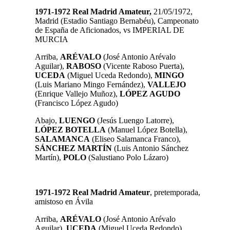
1971-1972 Real Madrid Amateur,
21/05/1972,
Madrid (Estadio Santiago Bernabéu), Campeonato
de España de Aficionados, vs
IMPERIAL DE
MURCIA
Arriba,
ARÉVALO
(José Antonio Arévalo
Aguilar),
RABOSO
(Vicente Raboso Puerta),
UCEDA
(Miguel Uceda Redondo),
MINGO
(Luis Mariano Mingo Fernández)
,
VALLEJO
(Enrique Vallejo Muñoz),
LÓPEZ AGUDO
(Francisco López Agudo)
Abajo,
LUENGO
(Jesús Luengo Latorre),
LÓPEZ BOTELLA
(Manuel López Botella),
SALAMANCA
(Eliseo Salamanca Franco),
SÁNCHEZ MARTÍN
(Luis Antonio Sánchez
Martín),
POLO
(Salustiano Polo Lázaro)
1971-1972 Real Madrid Amateur
, pretemporada,
amistoso en Ávila
Arriba,
ARÉVALO
(José Antonio Arévalo
Aguilar),
UCEDA
(Miguel Uceda Redondo),