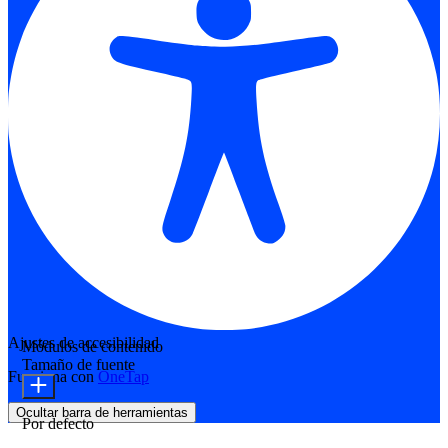
Ajustes de accesibilidad
Módulos de contenido
Tamaño de fuente
Funciona con
OneTap
Ocultar barra de herramientas
Por defecto