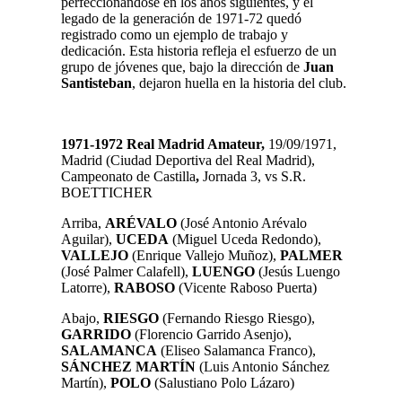
perfeccionándose en los años siguientes, y el
legado de la generación de 1971-72 quedó
registrado como un ejemplo de trabajo y
dedicación. Esta historia refleja el esfuerzo de un
grupo de jóvenes que, bajo la dirección de
Juan
Santisteban
, dejaron huella en la historia del club.
1971-1972 Real Madrid Amateur,
‎19/09/1971,
Madrid (Ciudad Deportiva del Real Madrid),
Campeonato de Castilla
,
Jornada 3, vs S.R.
BOETTICHER
Arriba,
ARÉVALO
(José Antonio Arévalo
Aguilar),
UCEDA
(Miguel Uceda Redondo),
VALLEJO
(Enrique Vallejo Muñoz),
PALMER
(José Palmer Calafell),
LUENGO
(Jesús Luengo
Latorre),
RABOSO
(Vicente Raboso Puerta)
Abajo,
RIESGO
(Fernando Riesgo Riesgo),
GARRIDO
(Florencio Garrido Asenjo),
SALAMANCA
(Eliseo Salamanca Franco),
SÁNCHEZ MARTÍN
(Luis Antonio Sánchez
Martín),
POLO
(Salustiano Polo Lázaro)