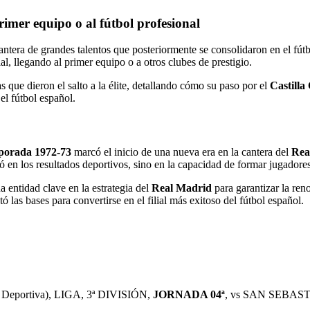
rimer equipo o al fútbol profesional
antera de grandes talentos que posteriormente se consolidaron en el fú
ial, llegando al primer equipo o a otros clubes de prestigio.
as que dieron el salto a la élite, detallando cómo su paso por el
Castilla
el fútbol español.
porada 1972-73
marcó el inicio de una nueva era en la cantera del
Rea
ejó en los resultados deportivos, sino en la capacidad de formar jugadore
a entidad clave en la estrategia del
Real Madrid
para garantizar la reno
las bases para convertirse en el filial más exitoso del fútbol español.
d Deportiva), LIGA, 3ª DIVISIÓN,
JORNADA 04ª
, vs SAN SEBAST