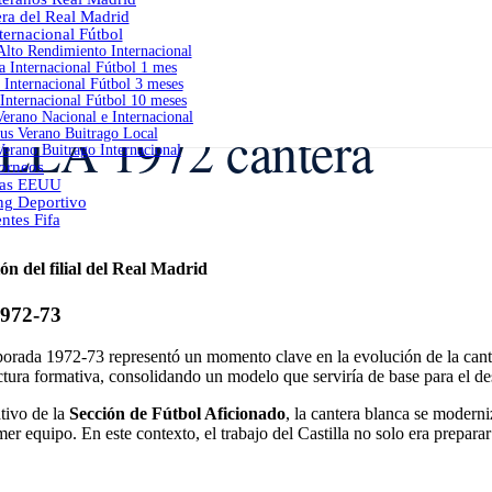
era del Real Madrid
ernacional Fútbol
lto Rendimiento Internacional
 Internacional Fútbol 1 mes
Internacional Fútbol 3 meses
Internacional Fútbol 10 meses
erano Nacional e Internacional
A 1972 cantera
s Verano Buitrago Local
erano Buitrago Internacional
orneos
as EEUU
ng Deportivo
ntes Fifa
ón del filial del Real Madrid
1972-73
a 1972-73 representó un momento clave en la evolución de la cant
tura formativa, consolidando un modelo que serviría de base para el de
ativo de la
Sección de Fútbol Aficionado
, la cantera blanca se moderni
imer equipo. En este contexto, el trabajo del Castilla no solo era prepar