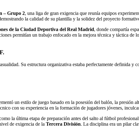
ón – Grupo 2
, una liga de gran exigencia que reunía equipos experimen
demostrando la calidad de su plantilla y la solidez del proyecto formati
iones de la Ciudad Deportiva del Real Madrid
, donde compartía espa
aciones permitían un trabajo enfocado en la mejora técnica y táctica de 
F.
sualidad. Su estructura organizativa estaba perfectamente definida y c
.
ementó un estilo de juego basado en la posesión del balón, la presión alt
técnico con su experiencia en la formación de jugadores jóvenes, incul
última etapa de preparación antes del salto al fútbol profesional. S
 nivel de exigencia de la
Tercera División
. La disciplina era un pilar c