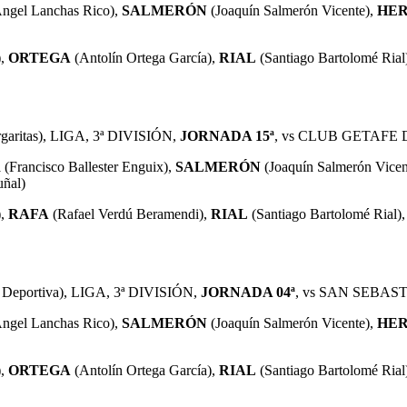
ngel Lanchas Rico),
SALMERÓN
(Joaquín Salmerón Vicente),
HER
),
ORTEGA
(Antolín Ortega García),
RIAL
(Santiago Bartolomé Rial
rgaritas), LIGA, 3ª DIVISIÓN,
JORNADA 15ª
, vs CLUB GETAFE
R
(Francisco Ballester Enguix),
SALMERÓN
(Joaquín Salmerón Vicen
ñal)
),
RAFA
(Rafael Verdú Beramendi),
RIAL
(Santiago Bartolomé Rial)
d Deportiva), LIGA, 3ª DIVISIÓN,
JORNADA 04ª
, vs SAN SEBAST
ngel Lanchas Rico),
SALMERÓN
(Joaquín Salmerón Vicente),
HER
),
ORTEGA
(Antolín Ortega García),
RIAL
(Santiago Bartolomé Rial