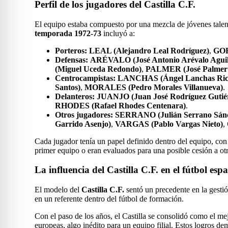
Perfil de los jugadores del Castilla C.F.
El equipo estaba compuesto por una mezcla de jóvenes talento
temporada 1972-73
incluyó a:
Porteros:
LEAL (Alejandro Leal Rodríguez)
,
GOR
Defensas:
ARÉVALO (José Antonio Arévalo Aguil
(Miguel Uceda Redondo)
,
PALMER (José Palmer C
Centrocampistas:
LANCHAS (Ángel Lanchas Ric
Santos)
,
MORALES (Pedro Morales Villanueva)
.
Delanteros:
JUANJO (Juan José Rodríguez Gutié
RHODES (Rafael Rhodes Centenara)
.
Otros jugadores:
SERRANO (Julián Serrano Sán
Garrido Asenjo)
,
VARGAS (Pablo Vargas Nieto)
,
Cada jugador tenía un papel definido dentro del equipo, con 
primer equipo o eran evaluados para una posible cesión a otr
La influencia del Castilla C.F. en el fútbol esp
El modelo del
Castilla C.F.
sentó un precedente en la gestió
en un referente dentro del fútbol de formación.
Con el paso de los años, el Castilla se consolidó como el mej
europeas, algo inédito para un equipo filial. Estos logros de