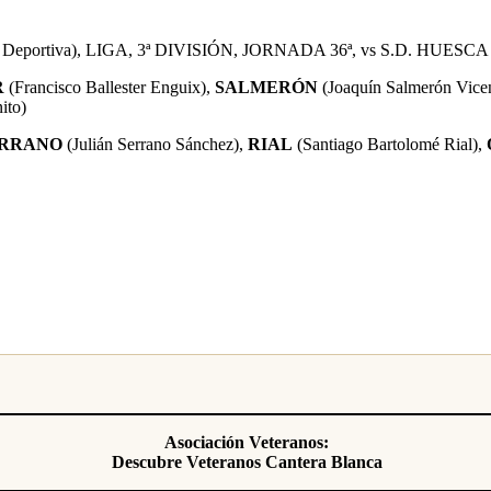
ad Deportiva), LIGA, 3ª DIVISIÓN, JORNADA 36ª, vs S.D. HUESCA
R
(Francisco Ballester Enguix),
SALMERÓN
(Joaquín Salmerón Vice
ito)
RRANO
(Julián Serrano Sánchez),
RIAL
(Santiago Bartolomé Rial),
Asociación Veteranos:
Descubre Veteranos Cantera Blanca