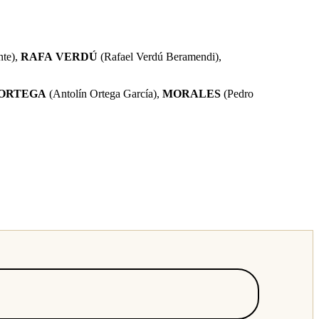
nte),
RAFA
VERDÚ
(Rafael Verdú Beramendi),
ORTEGA
(Antolín Ortega García),
MORALES
(Pedro