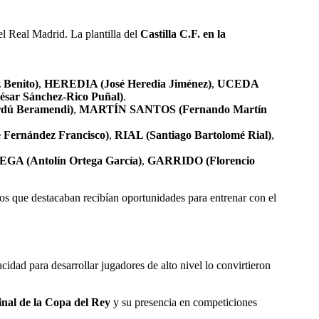
el Real Madrid. La plantilla del
Castilla C.F. en la
Benito)
,
HEREDIA (José Heredia Jiménez)
,
UCEDA
sar Sánchez-Rico Puñal)
.
rdú Beramendi)
,
MARTÍN SANTOS (Fernando Martín
Fernández Francisco)
,
RIAL (Santiago Bartolomé Rial)
,
GA (Antolín Ortega García)
,
GARRIDO (Florencio
los que destacaban recibían oportunidades para entrenar con el
cidad para desarrollar jugadores de alto nivel lo convirtieron
inal de la Copa del Rey
y su presencia en competiciones