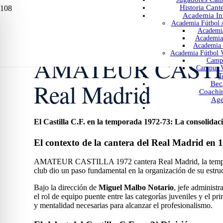
Historia Cant
Academia Int
Academia Fútbol A
Academia
Academia 
Academia 
Academia Fútbol V
AMATEUR CASTILL
Campu
Campus V
T
Real Madrid
Bec
Coachi
Age
El Castilla C.F. en la temporada 1972-73: La consolidaci
El contexto de la cantera del Real Madrid en 
AMATEUR CASTILLA 1972 cantera Real Madrid, la temporad
club dio un paso fundamental en la organización de su estruc
Bajo la dirección de
Miguel Malbo Notario
, jefe administr
el rol de equipo puente entre las categorías juveniles y el pr
y mentalidad necesarias para alcanzar el profesionalismo.