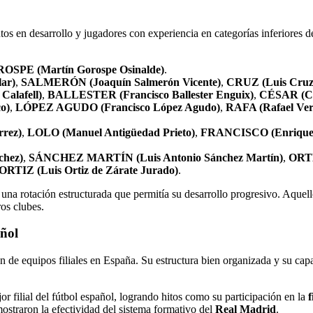
s en desarrollo y jugadores con experiencia en categorías inferiores d
OSPE (Martín Gorospe Osinalde)
.
ar)
,
SALMERÓN (Joaquín Salmerón Vicente)
,
CRUZ (Luis Cruz 
alafell)
,
BALLESTER (Francisco Ballester Enguix)
,
CÉSAR (Cé
o)
,
LÓPEZ AGUDO (Francisco López Agudo)
,
RAFA (Rafael Ve
rrez)
,
LOLO (Manuel Antigüedad Prieto)
,
FRANCISCO (Enrique 
chez)
,
SÁNCHEZ MARTÍN (Luis Antonio Sánchez Martín)
,
ORTE
ORTIZ (Luis Ortiz de Zárate Jurado)
.
una rotación estructurada que permitía su desarrollo progresivo. Aquel
os clubes.
añol
n de equipos filiales en España. Su estructura bien organizada y su capa
or filial del fútbol español, logrando hitos como su participación en la
f
mostraron la efectividad del sistema formativo del
Real Madrid
.