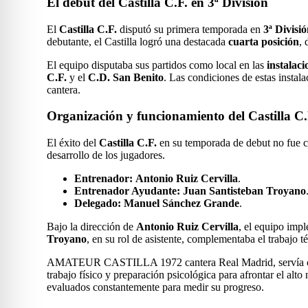
El debut del Castilla C.F. en 3ª División
El
Castilla C.F.
disputó su primera temporada en
3ª Divisi
debutante, el Castilla logró una destacada
cuarta posición
, 
El equipo disputaba sus partidos como local en las
instalac
C.F.
y el
C.D. San Benito
. Las condiciones de estas instal
cantera.
Organización y funcionamiento del Castilla C.
El éxito del
Castilla C.F.
en su temporada de debut no fue ca
desarrollo de los jugadores.
Entrenador:
Antonio Ruiz Cervilla
.
Entrenador Ayudante:
Juan Santisteban Troyano
Delegado:
Manuel Sánchez Grande
.
Bajo la dirección de
Antonio Ruiz Cervilla
, el equipo impl
Troyano
, en su rol de asistente, complementaba el trabajo 
AMATEUR CASTILLA 1972 cantera Real Madrid, servía como la 
trabajo físico y preparación psicológica para afrontar el alto
evaluados constantemente para medir su progreso.