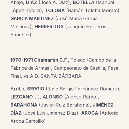
Abajo,
DÍAZ
(
José A. Díaz)
,
BOTELLA
(Manuel
López Botella),
TOLOBA
(Ramón Toloba Morato),
GARCÍA MARTÍNEZ
(José María García
Martínez),
HERRERITOS
(Joaquín Herreros
Sánchez)
1970-1971 Chamartín C.F.,
Toledo (Campo de la
Fábrica de Armas), Campeonato de Castilla, Fase
Final, vs A.D. SANTA BÁRBARA
Arriba,
SERGIO
(José Sergio Fernández Romero),
LEZCANO
(-),
ALONSO
(Alonso Pardo),
BARAHONA
(Javier Ruiz Barahona),
JIMÉNEZ
DÍAZ
(
José Luis Jiménez Díaz
)
,
AROCA
(Antonio
Aroca Campillo)