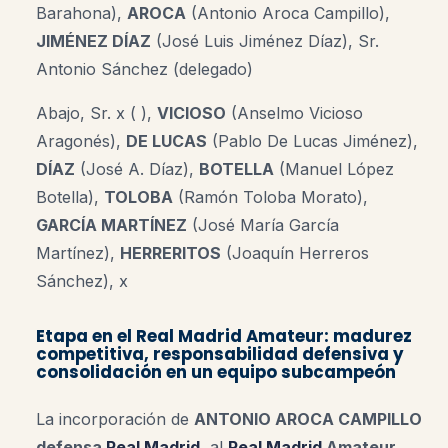
Barahona),
AROCA
(Antonio Aroca Campillo),
JIMÉNEZ DÍAZ
(
José Luis Jiménez Díaz
), Sr.
Antonio Sánchez (delegado)
Abajo, Sr. x ( ),
VICIOSO
(Anselmo Vicioso
Aragonés),
DE LUCAS
(
Pablo De Lucas Jiménez),
DÍAZ
(
José A. Díaz
),
BOTELLA
(Manuel López
Botella),
TOLOBA
(Ramón Toloba Morato),
GARCÍA MARTÍNEZ
(José María García
Martínez),
HERRERITOS
(Joaquín Herreros
Sánchez), x
Etapa en el Real Madrid Amateur: madurez
competitiva, responsabilidad defensiva y
consolidación en un equipo subcampeón
La incorporación de
ANTONIO AROCA CAMPILLO
defensa
Real Madrid
,
al
Real Madrid
Amateur