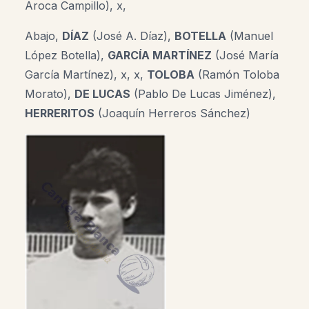
Aroca Campillo), x,
Abajo,
DÍAZ
(
José A. Díaz
),
BOTELLA
(Manuel
López Botella),
GARCÍA MARTÍNEZ
(José María
García Martínez),
x, x,
TOLOBA
(Ramón Toloba
Morato),
DE LUCAS
(
Pablo De Lucas Jiménez)
,
HERRERITOS
(Joaquín Herreros Sánchez)