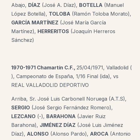
Abajo,
DÍAZ
(
José A. Díaz
),
BOTELLA
(Manuel
López Botella),
TOLOBA
(Ramón Toloba Morato),
GARCÍA MARTÍNEZ
(José María García
Martínez),
HERRERITOS
(Joaquín Herreros
Sánchez)
1970-1971 Chamartín C.F.,
25/04/1971, Valladolid (
), Campeonato de España, 1/16 Final (ida), vs
REAL VALLADOLID DEPORTIVO
Arriba,
Sr.
José Luis Carbonell Noruega (A.T.S)
,
SERGIO
(José Sergio Fernández Romero),
LEZCANO
(-),
BARAHONA
(Javier Ruiz
Barahona),
JIMÉNEZ DÍAZ
(
José Luis Jiménez
Díaz
)
,
ALONSO
(Alonso Pardo),
AROCA
(Antonio