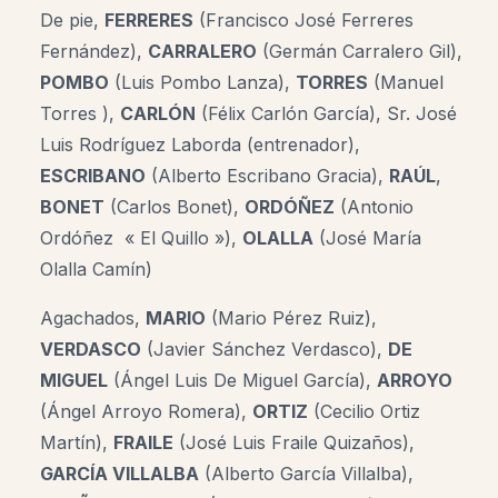
De pie,
FERRERES
(Francisco José Ferreres
Fernández),
CARRALERO
(Germán Carralero Gil),
POMBO
(Luis Pombo Lanza),
TORRES
(Manuel
Torres ),
CARLÓN
(Félix Carlón García), Sr. José
Luis Rodríguez Laborda (entrenador),
ESCRIBANO
(Alberto Escribano Gracia),
RAÚL
,
BONET
(Carlos Bonet),
ORDÓÑEZ
(Antonio
Ordóñez « El Quillo »),
OLALLA
(José María
Olalla Camín)
Agachados,
MARIO
(Mario Pérez Ruiz),
VERDASCO
(Javier Sánchez Verdasco),
DE
MIGUEL
(Ángel Luis De Miguel García),
ARROYO
(Ángel Arroyo Romera),
ORTIZ
(Cecilio Ortiz
Martín),
FRAILE
(José Luis Fraile Quizaños),
GARCÍA VILLALBA
(Alberto García Villalba),