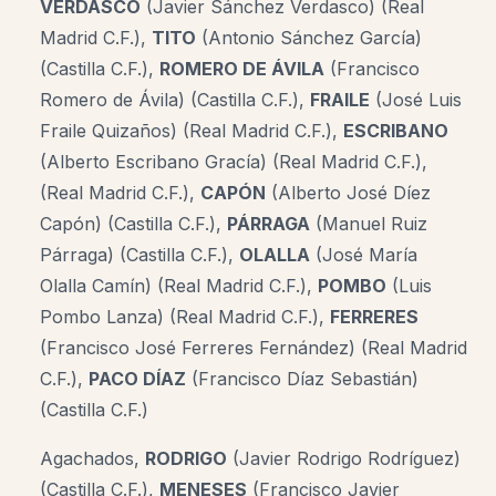
VERDASCO
(Javier Sánchez Verdasco) (Real
Madrid C.F.),
TITO
(Antonio Sánchez García)
(Castilla C.F.),
ROMERO DE ÁVILA
(Francisco
Romero de Ávila) (Castilla C.F.),
FRAILE
(José Luis
Fraile Quizaños) (Real Madrid C.F.),
ESCRIBANO
(Alberto Escribano Gracía) (Real Madrid C.F.),
(Real Madrid C.F.),
CAPÓN
(Alberto José Díez
Capón) (Castilla C.F.),
PÁRRAGA
(Manuel Ruiz
Párraga) (Castilla C.F.),
OLALLA
(José María
Olalla Camín) (Real Madrid C.F.),
POMBO
(Luis
Pombo Lanza) (Real Madrid C.F.),
FERRERES
(Francisco José Ferreres Fernández) (Real Madrid
C.F.),
PACO DÍAZ
(Francisco Díaz Sebastián)
(Castilla C.F.)
Agachados,
RODRIGO
(Javier Rodrigo Rodríguez)
(Castilla C.F.),
MENESES
(Francisco Javier