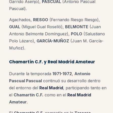
Garrido Asenjo),
PASCUAL
(Antonio Pascual
Pascual).
Agachados,
RIESGO
(Fernando Riesgo Riesgo),
GUAL
(Miguel Gual Roselló),
BELMONTE
(Juan
Antonio Belmonte Domínguez),
POLO
(Salustiano
Polo Lázaro),
GARCÍA-MUÑOZ
(Juan M. García-
Muñoz).
Chamartín C.F. y Real Madrid Amateur
Durante la temporada
1971-1972
,
Antonio
Pascual Pascual
continuó su desarrollo dentro
del entorno del
Real Madrid
, participando tanto en
el
Chamartín C.F.
como en el
Real Madrid
Amateur
.
El
Chamartín C.F.
competía en la
Tercera