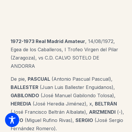
1972-1973 Real Madrid
Amateur
, 14/08/1972,
Egea de los Caballeros, I Trofeo Virgen del Pilar
(Zaragoza), vs C.D. CALVO SOTELO DE
ANDORRA
De pie,
PASCUAL
(Antonio Pascual Pascual),
BALLESTER
(Juan Luis Ballester Enguidanos),
GABILONDO
(José Manuel Gabilondo Tolosa),
HEREDIA
(José Heredia Jiménez), x,
BELTRÁN
(José Francisco Beltrán Albalate),
ARIZMENDI
(-),
RUFO
(Miguel Rufino Rivas),
SERGIO
(José Sergio
Fernández Romero).