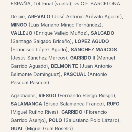
ESPAÑA, 1/4 Final (vuelta), vs C.F. BARCELONA
De pie,
ARÉVALO
(José Antonio Arévalo Aguilar),
MINGO
(Luis Mariano Mingo Fernández),
VALLEJO
(Enrique Vallejo Muñoz),
SALGADO
(Santiago Salgado Briceño),
LÓPEZ AGUDO
(Francisco López Agudo),
SÁNCHEZ MARCOS
(Jesús Sánchez Marcos),
GARRIDO II
(Manuel
Garrido Aguado),
BELMONTE
(Juan Antonio
Belmonte Domínguez),
PASCUAL
(Antonio
Pascual Pascual).
Agachados,
RIESGO
(Fernando Riesgo Riesgo),
SALAMANCA
(Eliseo Salamanca Franco),
RUFO
(Miguel Rufino Rivas),
GARRIDO
(Florencio
Garrido Asenjo),
POLO
(Salustiano Polo Lázaro),
GUAL
(Miguel Gual Roselló).