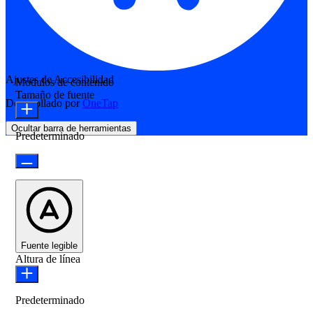
Ajustes de Accesibilidad
Módulos de contenido
Tamaño de fuente
Desarrollado por
OneTap
Ocultar barra de herramientas
Predeterminado
Fuente legible
Altura de línea
Predeterminado