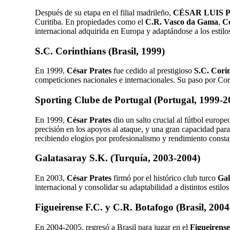
Después de su etapa en el filial madrileño,
CÉSAR LUIS P
Curitiba. En propiedades como el
C.R. Vasco da Gama
,
Co
internacional adquirida en Europa y adaptándose a los estilos
S.C. Corinthians (Brasil, 1999)
En 1999,
César Prates
fue cedido al prestigioso
S.C. Cori
competiciones nacionales e internacionales. Su paso por Cor
Sporting Clube de Portugal (Portugal, 1999-2
En 1999,
César Prates
dio un salto crucial al fútbol europ
precisión en los apoyos al ataque, y una gran capacidad par
recibiendo elogios por profesionalismo y rendimiento consta
Galatasaray S.K. (Turquía, 2003-2004)
En 2003,
César Prates
firmó por el histórico club turco
Gal
internacional y consolidar su adaptabilidad a distintos estilos
Figueirense F.C. y C.R. Botafogo (Brasil, 200
En 2004-2005, regresó a Brasil para jugar en el
Figueirense