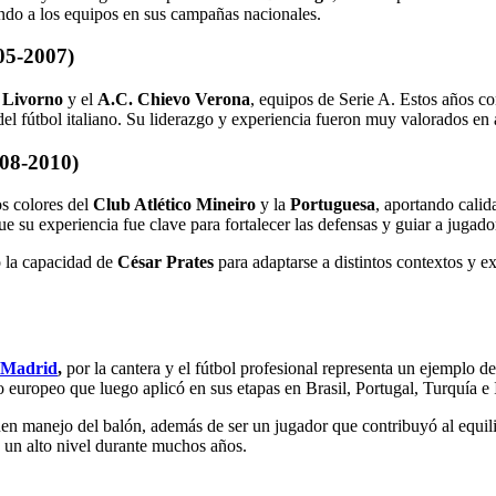
ando a los equipos en sus campañas nacionales.
05-2007)
 Livorno
y el
A.C. Chievo Verona
, equipos de Serie A. Estos años co
 del fútbol italiano. Su liderazgo y experiencia fueron muy valorados en
008-2010)
os colores del
Club Atlético Mineiro
y la
Portuguesa
, aportando cali
ue su experiencia fue clave para fortalecer las defensas y guiar a jugado
ó la capacidad de
César Prates
para adaptarse a distintos contextos y e
 Madrid
,
por la cantera y el fútbol profesional representa un ejemplo 
 europeo que luego aplicó en sus etapas en Brasil, Portugal, Turquía e I
en manejo del balón, además de ser un jugador que contribuyó al equilib
n un alto nivel durante muchos años.