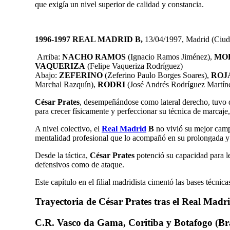
que exigía un nivel superior de calidad y constancia.
1996-1997 REAL MADRID B,
13/04/1997, Madrid (C
Arriba:
NACHO RAMOS
(Ignacio Ramos Jiménez),
MO
VAQUERIZA
(Felipe Vaqueriza Rodríguez)
Abajo:
ZEFERINO
(Zeferino Paulo Borges Soares),
ROJ
Marchal Razquín),
RODRI
(José Andrés Rodríguez Martín
César Prates
, desempeñándose como lateral derecho, tuvo qu
para crecer físicamente y perfeccionar su técnica de marcaj
A nivel colectivo, el
Real Madrid
B
no vivió su mejor campa
mentalidad profesional que lo acompañó en su prolongada y e
Desde la táctica,
César Prates
potenció su capacidad para le
defensivos como de ataque.
Este capítulo en el filial madridista cimentó las bases técnic
Trayectoria de César Prates tras el Real Madri
C.R. Vasco da Gama, Coritiba y Botafogo (Bra