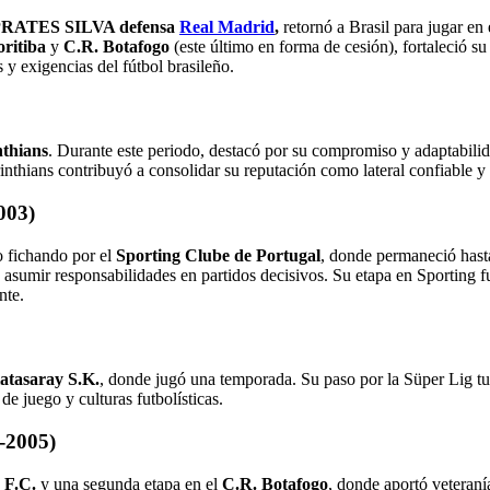
RATES SILVA defensa
Real Madrid
,
retornó a Brasil para jugar en
ritiba
y
C.R. Botafogo
(este último en forma de cesión), fortaleció s
 y exigencias del fútbol brasileño.
nthians
. Durante este periodo, destacó por su compromiso y adaptabili
inthians contribuyó a consolidar su reputación como lateral confiable y
003)
eo fichando por el
Sporting Clube de Portugal
, donde permaneció hasta
a asumir responsabilidades en partidos decisivos. Su etapa en Sporting 
nte.
atasaray S.K.
, donde jugó una temporada. Su paso por la Süper Lig tur
 de juego y culturas futbolísticas.
4-2005)
 F.C.
y una segunda etapa en el
C.R. Botafogo
, donde aportó veteraní