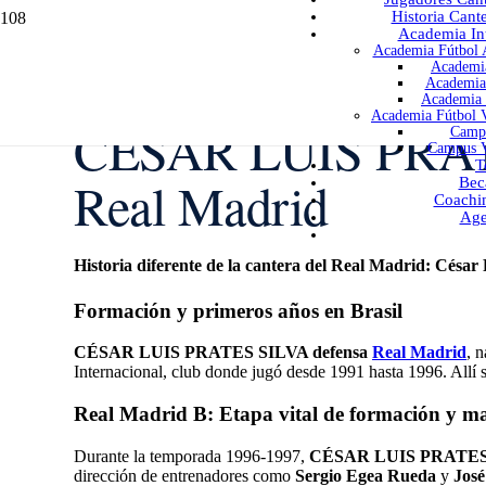
Historia Cant
Academia Int
Academia Fútbol A
Academia
Academia 
Academia 
Academia Fútbol V
CÉSAR LUIS PRAT
Campu
Campus V
T
Real Madrid
Bec
Coachi
Age
Historia diferente de la cantera del Real Madrid: César 
Formación y primeros años en Brasil
CÉSAR LUIS PRATES SILVA defensa
Real Madrid
, 
Internacional
, club donde jugó desde 1991 hasta 1996. Allí 
Real Madrid B: Etapa vital de formación y ma
Durante la temporada 1996-1997,
CÉSAR LUIS PRATES 
dirección de entrenadores como
Sergio Egea Rueda
y
José