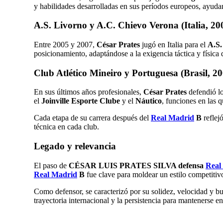
y habilidades desarrolladas en sus períodos europeos, ayud
A.S. Livorno y A.C. Chievo Verona (Italia, 20
Entre 2005 y 2007,
César Prates
jugó en Italia para el
A.S.
posicionamiento, adaptándose a la exigencia táctica y física
Club Atlético Mineiro y Portuguesa (Brasil, 2
En sus últimos años profesionales,
César Prates
defendió l
el
Joinville Esporte Clube
y el
Náutico
, funciones en las q
Cada etapa de su carrera después del
Real Madrid
B
reflej
técnica en cada club.
Legado y relevancia
El paso de
CÉSAR LUIS PRATES SILVA defensa
Real
Real Madrid
B
fue clave para moldear un estilo competitivo
Como defensor, se caracterizó por su solidez, velocidad y bu
trayectoria internacional y la persistencia para mantenerse e