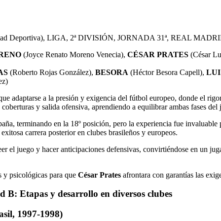
iudad Deportiva), LIGA, 2ª DIVISIÓN, JORNADA 31ª, REAL MAD
RENO
(Joyce Renato Moreno Venecia),
CÉSAR PRATES
(César Lui
AS
(Roberto Rojas González),
BESORA
(Héctor Besora Capell),
LU
ez)
e adaptarse a la presión y exigencia del fútbol europeo, donde el rigor
e, coberturas y salida ofensiva, aprendiendo a equilibrar ambas fases d
ña, terminando en la 18º posición, pero la experiencia fue invaluable
xitosa carrera posterior en clubes brasileños y europeos.
er el juego y hacer anticipaciones defensivas, convirtiéndose en un jug
as y psicológicas para que
César Prates
afrontara con garantías las exige
d B: Etapas y desarrollo en diversos clubes
sil, 1997-1998)