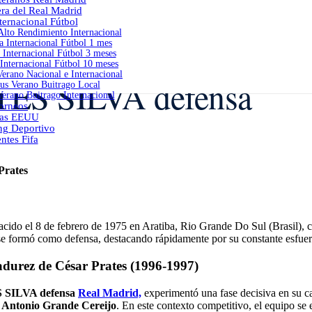
era del Real Madrid
ernacional Fútbol
lto Rendimiento Internacional
 Internacional Fútbol 1 mes
Internacional Fútbol 3 meses
Internacional Fútbol 10 meses
erano Nacional e Internacional
ES SILVA defensa
s Verano Buitrago Local
erano Buitrago Internacional
orneos
as EEUU
ng Deportivo
ntes Fifa
Prates
nacido el 8 de febrero de 1975 en
Aratiba, Rio Grande Do Sul (Brasil)
, 
se formó como defensa, destacando rápidamente por su constante esfuer
durez de César Prates (1996-1997)
SILVA defensa
Real Madrid,
experimentó una fase decisiva en su ca
 Antonio Grande Cereijo
. En este contexto competitivo, el equipo se 