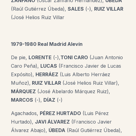
ZANFAÑO
(Óscar Zanfaño Hernández),
ÚBEDA
(Raúl Gutiérrez Úbeda),
SALES
(-),
RUIZ VILLAR
(José Helios Ruiz Villar
1979-1980 Real Madrid Alevín
De pie,
LORENTE
(-),
TONI CARO
(Juan Antonio
Caro Peña),
LUCAS
(Francisco Javier de Lucas
Expósito),
HERRÁEZ
(Luis Alberto Herráez
Muñoz),
RUIZ VILLAR
(José Helios Ruiz Villar),
MÁRQUEZ
(José Abelardo Márquez Ruiz),
MARCOS
(-),
DÍAZ
(-)
Agachados,
PÉREZ HURTADO
(Luis Pérez
Hurtado),
JAVI ÁLVAREZ
(Francisco Javier
Álvarez Abajo),
ÚBEDA
(Raúl Gutiérrez Úbeda),