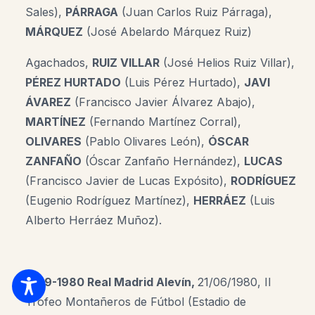
Sales),
PÁRRAGA
(Juan Carlos Ruiz Párraga),
MÁRQUEZ
(José Abelardo Márquez Ruiz)
Agachados,
RUIZ VILLAR
(José Helios Ruiz Villar),
PÉREZ HURTADO
(Luis Pérez Hurtado),
JAVI
ÁVAREZ
(Francisco Javier Álvarez Abajo),
MARTÍNEZ
(Fernando Martínez Corral),
OLIVARES
(Pablo Olivares León),
ÓSCAR
ZANFAÑO
(Óscar Zanfaño Hernández),
LUCAS
(Francisco Javier de Lucas Expósito),
RODRÍGUEZ
(Eugenio Rodríguez Martínez),
HERRÁEZ
(Luis
Alberto Herráez Muñoz).
1979-1980 Real Madrid Alevín,
21/06/1980, II
Trofeo Montañeros de Fútbol (Estadio de