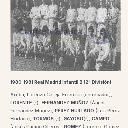
1980-1981 Real Madrid Infantil B (2ª División)
Arriba, Lorenzo Calleja Eujercios (entrenador),
LORENTE
(-),
FERNÁNDEZ
MUÑOZ
(Ángel
Fernández Muñoz),
PÉREZ
HURTADO
(Luis Pérez
Hurtado),
TORMOS
(-),
GAYOSO
(-),
CAMPO
(Jesús Campo Cilleros),
GÓMEZ
(Lorenzo Gómez