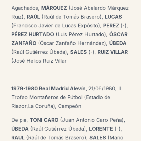
Agachados,
MÁRQUEZ
(José Abelardo Márquez
Ruiz),
RAÚL
(Raúl de Tomás Brasero),
LUCAS
(Francisco Javier de Lucas Expósito),
PÉREZ
(-),
PÉREZ HURTADO
(Luis Pérez Hurtado),
ÓSCAR
ZANFAÑO
(Óscar Zanfaño Hernández),
ÚBEDA
(Raúl Gutiérrez Úbeda),
SALES
(-),
RUIZ VILLAR
(José Helios Ruiz Villar
1979-1980 Real Madrid Alevín,
21/06/1980, II
Trofeo Montañeros de Fútbol (Estadio de
Riazor,La Coruña), Campeón
De pie,
TONI
CARO
(Juan Antonio Caro Peña),
ÚBEDA
(Raúl Gutiérrez Úbeda),
LORENTE
(-),
RAÚL
(Raúl de Tomás Brasero),
SALES
(Mario