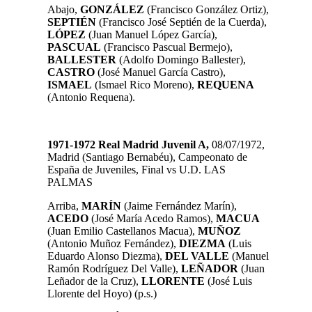
Abajo,
GONZÁLEZ
(Francisco González Ortiz),
SEPTIÉN
(Francisco José Septién de la Cuerda),
LÓPEZ
(Juan Manuel López García),
PASCUAL
(Francisco Pascual Bermejo),
BALLESTER
(Adolfo Domingo Ballester),
CASTRO
(José Manuel García Castro),
ISMAEL
(Ismael Rico Moreno),
REQUENA
(Antonio Requena).
1971-1972 Real Madrid Juvenil A,
08/07/1972,
Madrid
(Santiago Bernabéu),
Campeonato de
España de Juveniles, Final vs U.D. LAS
PALMAS
Arriba,
MARÍN
(Jaime Fernández Marín),
ACEDO
(José María Acedo Ramos),
MACUA
(Juan Emilio Castellanos Macua),
MUÑOZ
(Antonio Muñoz Fernández),
DIEZMA
(Luis
Eduardo Alonso Diezma),
DEL VALLE
(Manuel
Ramón Rodríguez Del Valle),
LEÑADOR
(Juan
Leñador de la Cruz),
LLORENTE
(José Luis
Llorente del Hoyo) (p.s.)