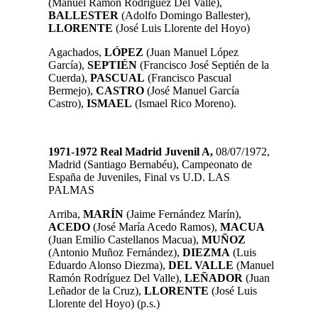
(Manuel Ramón Rodríguez Del Valle),
BALLESTER
(Adolfo Domingo Ballester)
,
LLORENTE
(José Luis Llorente del Hoyo)
Agachados,
LÓPEZ
(Juan Manuel López
García)
,
SEPTIÉN
(Francisco José Septién de la
Cuerda),
PASCUAL
(Francisco Pascual
Bermejo),
CASTRO
(José Manuel García
Castro),
ISMAEL
(Ismael Rico Moreno).
1971-1972 Real Madrid Juvenil A,
08/07/1972,
Madrid
(Santiago Bernabéu),
Campeonato de
España de Juveniles, Final vs U.D. LAS
PALMAS
Arriba,
MARÍN
(Jaime Fernández Marín),
ACEDO
(José María Acedo Ramos),
MACUA
(Juan Emilio Castellanos Macua),
MUÑOZ
(Antonio Muñoz Fernández),
DIEZMA
(Luis
Eduardo Alonso Diezma),
DEL VALLE
(Manuel
Ramón Rodríguez Del Valle),
LEÑADOR
(Juan
Leñador de la Cruz),
LLORENTE
(José Luis
Llorente del Hoyo) (p.s.)