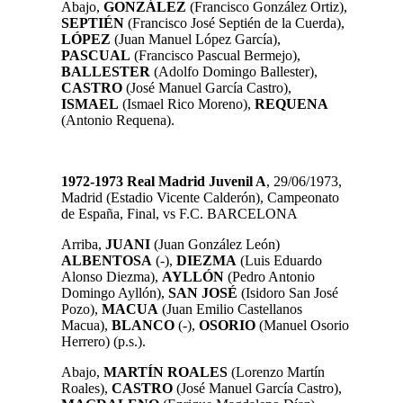
Abajo,
GONZÁLEZ
(Francisco González Ortiz),
SEPTIÉN
(Francisco José Septién de la Cuerda),
LÓPEZ
(Juan Manuel López García),
PASCUAL
(Francisco Pascual Bermejo),
BALLESTER
(Adolfo Domingo Ballester),
CASTRO
(José Manuel García Castro),
ISMAEL
(Ismael Rico Moreno),
REQUENA
(Antonio Requena).
1972-1973 Real Madrid Juvenil A
, 29/06/1973,
Madrid (Estadio Vicente Calderón), Campeonato
de España, Final, vs F.C. BARCELONA
Arriba,
JUANI
(Juan González León)
ALBENTOSA
(-),
DIEZMA
(Luis Eduardo
Alonso Diezma),
AYLLÓN
(Pedro Antonio
Domingo Ayllón),
SAN JOSÉ
(Isidoro San José
Pozo),
MACUA
(Juan Emilio Castellanos
Macua),
BLANCO
(-)
,
OSORIO
(Manuel Osorio
Herrero) (p.s.).
Abajo,
MARTÍN ROALES
(Lorenzo Martín
Roales),
CASTRO
(José Manuel García Castro),