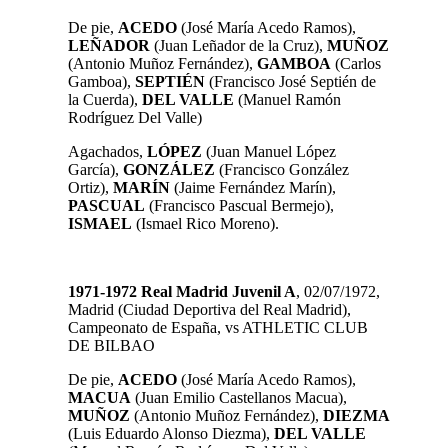
De pie,
ACEDO
(José María Acedo Ramos),
LEÑADOR
(Juan Leñador de la Cruz),
MUÑOZ
(Antonio Muñoz Fernández),
GAMBOA
(Carlos
Gamboa),
SEPTIÉN
(Francisco José Septién de
la Cuerda),
DEL VALLE
(Manuel Ramón
Rodríguez Del Valle)
Agachados,
LÓPEZ
(Juan Manuel López
García),
GONZÁLEZ
(Francisco González
Ortiz),
MARÍN
(Jaime Fernández Marín),
PASCUAL
(Francisco Pascual Bermejo),
ISMAEL
(Ismael Rico Moreno).
1971-1972 Real Madrid Juvenil A
, 02/07/1972,
Madrid (Ciudad Deportiva del Real Madrid),
Campeonato de España, vs ATHLETIC CLUB
DE BILBAO
De pie,
ACEDO
(José María Acedo Ramos),
MACUA
(Juan Emilio Castellanos Macua),
MUÑOZ
(Antonio Muñoz Fernández),
DIEZMA
(Luis Eduardo Alonso Diezma),
DEL VALLE