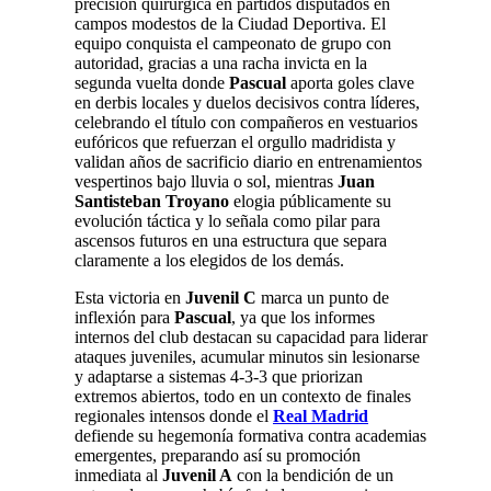
precisión quirúrgica en partidos disputados en
campos modestos de la Ciudad Deportiva. El
equipo conquista el campeonato de grupo con
autoridad, gracias a una racha invicta en la
segunda vuelta donde
Pascual
aporta goles clave
en derbis locales y duelos decisivos contra líderes,
celebrando el título con compañeros en vestuarios
eufóricos que refuerzan el orgullo madridista y
validan años de sacrificio diario en entrenamientos
vespertinos bajo lluvia o sol, mientras
Juan
Santisteban Troyano
elogia públicamente su
evolución táctica y lo señala como pilar para
ascensos futuros en una estructura que separa
claramente a los elegidos de los demás.
Esta victoria en
Juvenil C
marca un punto de
inflexión para
Pascual
, ya que los informes
internos del club destacan su capacidad para liderar
ataques juveniles, acumular minutos sin lesionarse
y adaptarse a sistemas 4-3-3 que priorizan
extremos abiertos, todo en un contexto de finales
regionales intensos donde el
Real Madrid
defiende su hegemonía formativa contra academias
emergentes, preparando así su promoción
inmediata al
Juvenil A
con la bendición de un