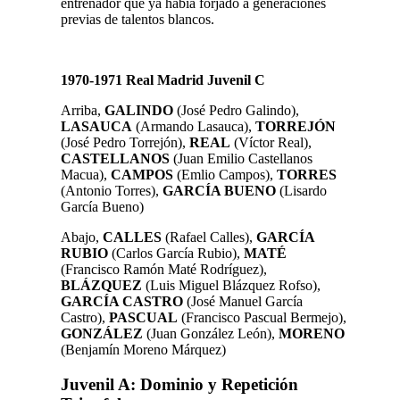
entrenador que ya había forjado a generaciones
previas de talentos blancos.
1970-1971 Real Madrid Juvenil C
Arriba,
GALINDO
(José Pedro Galindo),
LASAUCA
(Armando Lasauca),
TORREJÓN
(José Pedro Torrejón),
REAL
(Víctor Real),
CASTELLANOS
(Juan Emilio Castellanos
Macua),
CAMPOS
(Emlio Campos),
TORRES
(Antonio Torres),
GARCÍA BUENO
(Lisardo
García Bueno)
Abajo,
CALLES
(Rafael Calles),
GARCÍA
RUBIO
(Carlos García Rubio),
MATÉ
(Francisco Ramón Maté Rodríguez),
BLÁZQUEZ
(Luis Miguel Blázquez Rofso),
GARCÍA CASTRO
(José Manuel García
Castro),
PASCUAL
(Francisco Pascual Bermejo),
GONZÁLEZ
(Juan González León),
MORENO
(Benjamín Moreno Márquez)
Juvenil A: Dominio y Repetición