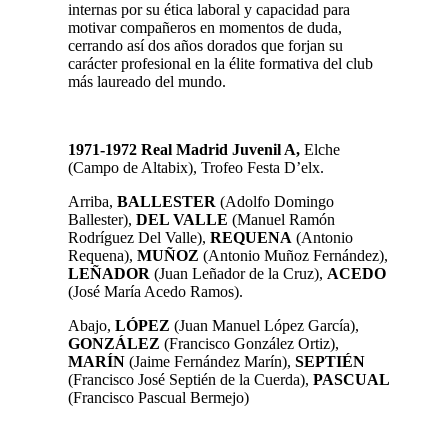
internas por su ética laboral y capacidad para
motivar compañeros en momentos de duda,
cerrando así dos años dorados que forjan su
carácter profesional en la élite formativa del club
más laureado del mundo.
1971-1972 Real Madrid Juvenil A,
Elche
(Campo de Altabix), Trofeo Festa D’elx.
Arriba,
BALLESTER
(Adolfo Domingo
Ballester),
DEL VALLE
(Manuel Ramón
Rodríguez Del Valle),
REQUENA
(Antonio
Requena),
MUÑOZ
(Antonio Muñoz Fernández),
LEÑADOR
(Juan Leñador de la Cruz),
ACEDO
(José María Acedo Ramos).
A
bajo,
LÓPEZ
(Juan Manuel López García),
GONZÁLEZ
(Francisco González Ortiz),
MARÍN
(Jaime Fernández Marín),
SEPTIÉN
(Francisco José Septién de la Cuerda),
PASCUAL
(Francisco Pascual Bermejo)