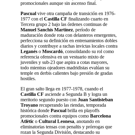
promocionales aunque sin ascenso final.
Pascual
vive otra campaña de transición en 1976-
1977 con el
Castilla CF
finalizando cuarto en
Tercera grupo 2 bajo las órdenes continuas de
Manuel Sanchís Martínez
, período de
maduración donde rota con delanteros emergentes,
perfecciona su definición en entrenamientos dobles
diarios y contribuye a rachas invictas locales contra
Leganés
o
Moscardó
, consolidando su rol como
referencia ofensiva en un vestuario mixto de
juveniles y sub-23 que aspira a cotas mayores,
todo mientras ojeadores madridistas evalúan su
temple en derbis calientes bajo presión de gradas
hostiles.
El gran salto llega en 1977-1978, cuando el
Castilla CF
asciende a Segunda B y logra un
meritorio segundo puesto con
Juan Santisteban
Troyano
recuperando las riendas, temporada
histórica donde
Pascual
brilla en playoffs
promocionales contra equipos como
Barcelona
Atlètic
o
Cultural Leonesa
, anotando en
eliminatorias tensas con penaltis y prórrogas que
rozan la Segunda División, destacando su