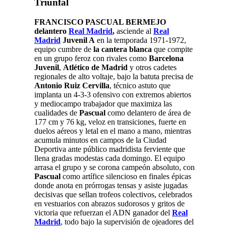
Triunfal
FRANCISCO PASCUAL BERMEJO
delantero
Real Madrid
,
asciende al
Real
Madrid
Juvenil A
en la temporada 1971-1972,
equipo cumbre de
la cantera blanca
que compite
en un grupo feroz con rivales como
Barcelona
Juvenil
,
Atlético de Madrid
y otros cadetes
regionales de alto voltaje, bajo la batuta precisa de
Antonio Ruiz Cervilla
, técnico astuto que
implanta un 4-3-3 ofensivo con extremos abiertos
y mediocampo trabajador que maximiza las
cualidades de
Pascual
como delantero de área de
177 cm y 76 kg, veloz en transiciones, fuerte en
duelos aéreos y letal en el mano a mano, mientras
acumula minutos en campos de la Ciudad
Deportiva ante público madridista ferviente que
llena gradas modestas cada domingo. El equipo
arrasa el grupo y se corona campeón absoluto, con
Pascual
como artífice silencioso en finales épicas
donde anota en prórrogas tensas y asiste jugadas
decisivas que sellan trofeos colectivos, celebrados
en vestuarios con abrazos sudorosos y gritos de
victoria que refuerzan el ADN ganador del
Real
Madrid
, todo bajo la supervisión de ojeadores del