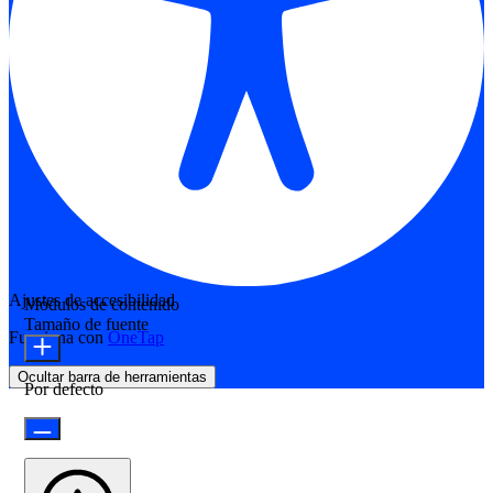
Ajustes de accesibilidad
Módulos de contenido
Tamaño de fuente
Funciona con
OneTap
Ocultar barra de herramientas
Por defecto