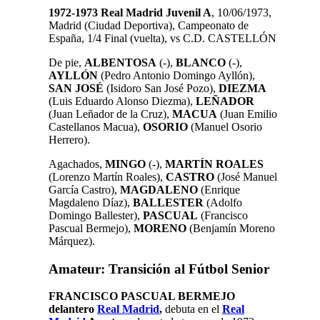
1972-1973 Real Madrid Juvenil A
, 10/06/1973,
Madrid (Ciudad Deportiva), Campeonato de
España, 1/4 Final (vuelta), vs C.D. CASTELLÓN
De pie,
ALBENTOSA
(-),
BLANCO
(-),
AYLLÓN
(Pedro Antonio Domingo Ayllón),
SAN JOSÉ
(Isidoro San José Pozo),
DIEZMA
(Luis Eduardo Alonso Diezma),
LEÑADOR
(Juan Leñador de la Cruz),
MACUA
(Juan Emilio
Castellanos Macua),
OSORIO
(Manuel Osorio
Herrero).
Agachados,
MINGO
(-),
MARTÍN ROALES
(Lorenzo Martín Roales),
CASTRO
(José Manuel
García Castro),
MAGDALENO
(Enrique
Magdaleno Díaz),
BALLESTER
(Adolfo
Domingo Ballester),
PASCUAL
(Francisco
Pascual Bermejo),
MORENO
(Benjamín Moreno
Márquez).
Amateur: Transición al Fútbol Senior
FRANCISCO PASCUAL BERMEJO
delantero
Real Madrid
,
debuta en el
Real