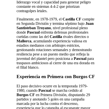
liderazgo vocal y capacidad para generar peligro
constante en sistemas 4-4-2 que priorizan
contragolpes letales.
Finalmente, en 1978-1979, el
Castilla CF
compite
en Segunda División y termina séptimo bajo
Juan
Santisteban Troyano
, nivel profesional pleno
donde
Pascual
enfrenta defensas profesionales
curtidas como las del
Castilla
rivales directos o
Mallorca
, acumulando experiencia valiosa en
estadios medianos con arbitrajes estrictos,
gestionando rotaciones semanales y demostrando
resiliencia pese a un puesto medio que refleja la
juventud del plantel pero posiciona a
Pascual
para
traspasos ambiciosos al cierre de una era dorada en
el filial blanco.
Experiencia en Primera con Burgos CF
El paso decisivo ocurre en la temporada 1979-
1980, cuando
Pascual
se marcha cedido al
Burgos CF
en Primera División, disputando 29
partidos y anotando 5 goles en una campaña
marcada por la lucha contra el descenso,
experiencia que lo catapulta al escaparate mayor