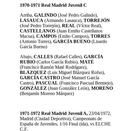
1970-1971 Real Madrid Juvenil C
Arriba,
GALINDO
(José Pedro Galindo),
LASAUCA
(Armando Lasauca),
TORREJÓN
(José Pedro Torrejón),
REAL
(Víctor Real),
CASTELLANOS
(Juan Emilio Castellanos
Macua),
CAMPOS
(Emlio Campos),
TORRES
(Antonio Torres),
GARCÍA BUENO
(Lisardo
García Bueno)
Abajo,
CALLES
(Rafael Calles),
GARCÍA
RUBIO
(Carlos García Rubio),
MATÉ
(Francisco Ramón Maté Rodríguez),
BLÁZQUEZ
(Luis Miguel Blázquez Rofso),
GARCÍA CASTRO
(José Manuel García
Castro),
PASCUAL
(Francisco Pascual Bermejo),
GONZÁLEZ
(Juan González León),
MORENO
(Benjamín Moreno Márquez)
1971-1972
Real Madrid Juvenil A,
23/04/1972,
Madrid (Ciudad Deportiva), Campeonato de
España de Juveniles, 1/16 Final (ida), vs ELCHE
C.F.