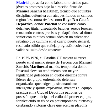
Madrid
que actúa como laboratorio táctico para
jóvenes promesas bajo la dirección firme de
Manuel Sanchís Martínez
, técnico que equilibra
disciplina defensiva con ataques fluidos en campos
regionales contra rivales como
Rayo B
o
Getafe
Deportivo
, donde
Pascual
se consolida como
delantero titular disputando balones aéreos feroces,
rematando centros precisos y adaptándose al ritmo
senior con minutos acumulados en un calendario
sabatino que culmina en el cuarto puesto general,
resultado sólido que refleja progresión colectiva y
valida su salto desde amateurs.
En 1975-1976, el
Castilla CF
mejora al tercer
puesto en el mismo grupo de Tercera con
Manuel
Sanchís Martínez
al mando, temporada donde
Pascual
eleva su rendimiento con mayor
regularidad goleadora en duelos directos contra
líderes del grupo, enfrentando defensas
organizadas que exigen posicionamiento
inteligente y sprints explosivos, mientras el equipo
practica en la Ciudad Deportiva patrones de
posesión que anticipan el estilo del primer equipo,
fortaleciendo su físico en pretemporadas intensas y
celebrando victorias clave que acercan playoffs