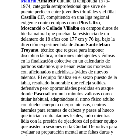
Madrid
Amateur
durante la temporada 1973-
1974, categoría semiprofesional que sirve de
puente perfecto entre juveniles triunfales y el filial
Castilla CF
, compitiendo en una liga regional
exigente contra equipos como
Plus Ultra
,
Moscardó
o
Collado Villalba
en campos duros de
hierba natural que prueban la resistencia de un
delantero de 18 años con 177 cm y 76 kg, bajo la
dirección experimentada de
Juan Santisteban
Troyano
, técnico que regresa para imponer
disciplina táctica, rotaciones inteligentes y énfasis
en la finalización colectiva en un calendario de
partidos sabatinos que llenan estadios modestos
con aficionados madridistas ávidos de nuevos
talentos. El equipo finaliza en el sexto puesto de la
tabla, resultado honorable que refleja solidez
defensiva pero oportunidades perdidas en ataque
donde
Pascual
acumula minutos valiosos como
titular habitual, adaptándose al ritmo físico adulto
con duelos cuerpo a cuerpo intensos, centros
laterales para remates de cabeza y pases al hueco
que inician contraataques letales, todo mientras
lidia con la presión de ojeadores del primer equipo
que asisten a sesiones en la Ciudad Deportiva para
evaluar su preparación mental ante faltas duras y