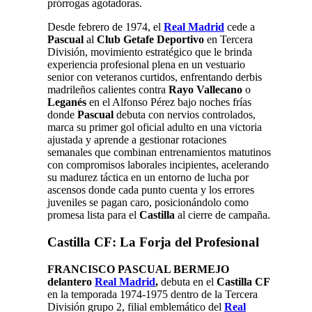
prórrogas agotadoras.
Desde febrero de 1974, el
Real Madrid
cede a
Pascual
al
Club Getafe Deportivo
en Tercera
División, movimiento estratégico que le brinda
experiencia profesional plena en un vestuario
senior con veteranos curtidos, enfrentando derbis
madrileños calientes contra
Rayo Vallecano
o
Leganés
en el Alfonso Pérez bajo noches frías
donde
Pascual
debuta con nervios controlados,
marca su primer gol oficial adulto en una victoria
ajustada y aprende a gestionar rotaciones
semanales que combinan entrenamientos matutinos
con compromisos laborales incipientes, acelerando
su madurez táctica en un entorno de lucha por
ascensos donde cada punto cuenta y los errores
juveniles se pagan caro, posicionándolo como
promesa lista para el
Castilla
al cierre de campaña.
Castilla CF: La Forja del Profesional
FRANCISCO PASCUAL BERMEJO
delantero
Real Madrid
,
debuta en el
Castilla CF
en la temporada 1974-1975 dentro de la Tercera
División grupo 2, filial emblemático del
Real