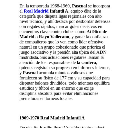
En la temporada 1968-1969,
Pascual
se incorpora
al
Real Madrid
Infantil A
, equipo élite de la
categoría que disputa ligas regionales con alto
nivel técnico, y allí destaca por desbordar defensas
con regates rápidos, marcar goles decisivos en
encuentros clave contra clubes como
Atlético de
Madrid
o
Rayo Vallecano
, y ganar la confianza
de compañeros que lo ven como líder ofensivo
natural en un grupo cohesionado que prioriza el
juego asociativo y la presión alta típica del ADN
madridista. Sus actuaciones regulares llaman la
atención de los responsables de
la cantera
,
quienes registran su progreso en informes internos,
y
Pascual
acumula minutos valiosos que
fortalecen su físico de 177 cm y su capacidad para
disputar balones divididos, todo mientras equilibra
estudios y fútbol en un entorno que exige
disciplina absoluta para evitar eliminaciones
prematuras en torneos locales.
1969-1970 Real Madrid Infantil A
De pie, Sr. Basilio Pozo González (entrenador),