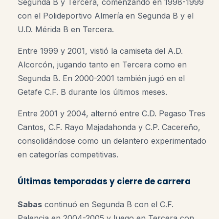
Segunda B y Tercera, comenzando en 1998-1999
con el
Polideportivo Almería
en Segunda B y el
U.D. Mérida B
en Tercera.
Entre 1999 y 2001, vistió la camiseta del
A.D.
Alcorcón
, jugando tanto en Tercera como en
Segunda B. En 2000-2001 también jugó en el
Getafe C.F. B
durante los últimos meses.
Entre 2001 y 2004, alternó entre
C.D. Pegaso Tres
Cantos
,
C.F. Rayo Majadahonda
y
C.P. Cacereño
,
consolidándose como un delantero experimentado
en categorías competitivas.
Últimas temporadas y cierre de carrera
Sabas
continuó en Segunda B con el
C.F.
Palencia
en 2004-2005 y luego en Tercera con