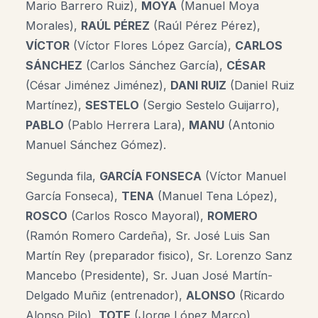
Mario Barrero Ruiz),
MOYA
(Manuel Moya
Morales),
RAÚL PÉREZ
(Raúl Pérez Pérez),
VÍCTOR
(Víctor Flores López García),
CARLOS
SÁNCHEZ
(Carlos Sánchez García),
CÉSAR
(César Jiménez Jiménez),
DANI RUIZ
(Daniel Ruiz
Martínez),
SESTELO
(Sergio Sestelo Guijarro),
PABLO
(Pablo Herrera Lara),
MANU
(Antonio
Manuel Sánchez Gómez).
Segunda fila,
GARCÍA FONSECA
(Víctor Manuel
García Fonseca),
TENA
(Manuel Tena López),
ROSCO
(Carlos Rosco Mayoral),
ROMERO
(Ramón Romero Cardeña), Sr. José Luis San
Martín Rey (preparador fisico), Sr. Lorenzo Sanz
Mancebo (Presidente), Sr. Juan José Martín-
Delgado Muñiz (entrenador),
ALONSO
(Ricardo
Alonso Pilo),
TOTE
(Jorge López Marco),