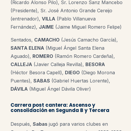
(Ricardo Alonso Pilo), Sr. Lorenzo Sanz Mancebo
(Presidente), Sr. José Antonio Grande Cereijo
(entrenador),
VILLA
(Pablo Villanueva
Fernández),
JAIME
(Jaime Miguel Romero Felipe)
Sentados,
CAMACHO
(Jesús Camacho García),
SANTA ELENA
(Miguel Ángel Santa Elena
Aguado),
ROMERO
(Ramón Romero Cardeña),
CALLEJA
(Javier Calleja Revilla),
BESORA
(Héctor Besora Capell),
DIEGO
(Diego Morona
Puentes),
SABAS
(Gabriel Huertas Lorente),
DÁVILA
(Miguel Ángel Dávila Oliver)
Carrera post cantera: Ascenso y
consolidación en Segunda B y Tercera
Después,
Sabas
jugó para varios clubes en