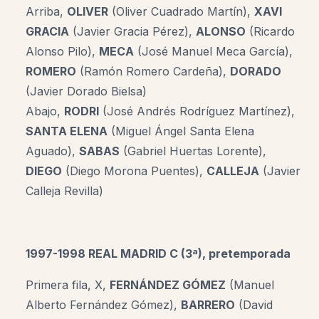
Arriba,
OLIVER
(Oliver Cuadrado Martín)
,
XAVI
GRACIA
(Javier Gracia Pérez),
ALONSO
(Ricardo
Alonso Pilo),
MECA
(José Manuel Meca García),
ROMERO
(Ramón Romero Cardeña),
DORADO
(Javier Dorado Bielsa)
Abajo,
RODRI
(José Andrés Rodríguez Martínez),
SANTA ELENA
(Miguel Ángel Santa Elena
Aguado)
,
SABAS
(Gabriel Huertas Lorente),
DIEGO
(Diego Morona Puentes),
CALLEJA
(Javier
Calleja Revilla)
1997-1998 REAL MADRID C (3ª), pretemporada
Primera fila, X,
FERNÁNDEZ GÓMEZ
(Manuel
Alberto Fernández Gómez),
BARRERO
(David