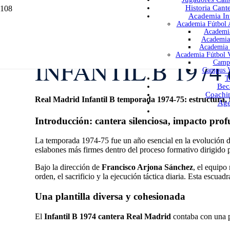
Historia Cant
Academia Int
Academia Fútbol A
Academia
Academia 
Academia 
Academia Fútbol V
INFANTIL B 1974 c
Campu
Campus V
T
Bec
Coachi
Real Madrid Infantil B temporada 1974-75: estructura,
Age
Introducción: cantera silenciosa, impacto pro
La temporada 1974-75 fue un año esencial en la evolución de
eslabones más firmes dentro del proceso formativo dirigido
Bajo la dirección de
Francisco Arjona Sánchez
, el equipo
orden, el sacrificio y la ejecución táctica diaria. Esta escuad
Una plantilla diversa y cohesionada
El
Infantil B 1974 cantera Real Madrid
contaba con una pl