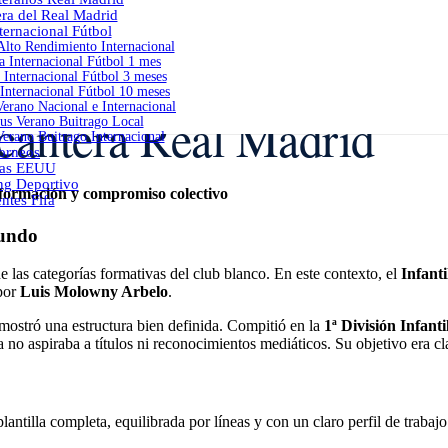
era del Real Madrid
ernacional Fútbol
lto Rendimiento Internacional
 Internacional Fútbol 1 mes
Internacional Fútbol 3 meses
Internacional Fútbol 10 meses
erano Nacional e Internacional
antera Real Madrid
s Verano Buitrago Local
erano Buitrago Internacional
orneos
as EEUU
ng Deportivo
 formación y compromiso colectivo
ntes Fifa
fundo
 las categorías formativas del club blanco. En este contexto, el
Infant
 por
Luis Molowny Arbelo
.
 mostró una estructura bien definida. Compitió en la
1ª División Infanti
ra no aspiraba a títulos ni reconocimientos mediáticos. Su objetivo era cl
antilla completa, equilibrada por líneas y con un claro perfil de trabajo