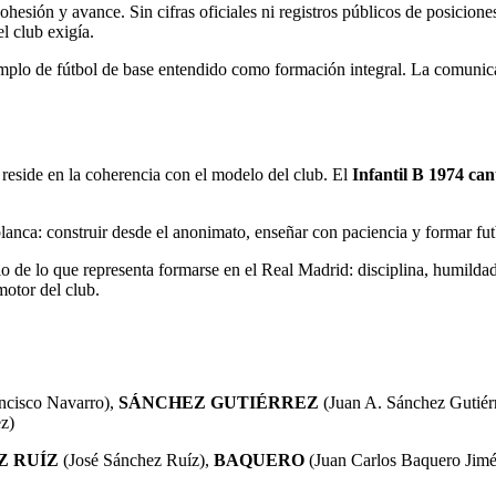
esión y avance. Sin cifras oficiales ni registros públicos de posicione
el club exigía.
plo de fútbol de base entendido como formación integral. La comunicació
 reside en la coherencia con el modelo del club. El
Infantil B 1974 ca
blanca: construir desde el anonimato, enseñar con paciencia y formar fut
de lo que representa formarse en el Real Madrid: disciplina, humildad 
motor del club.
ncisco Navarro),
SÁNCHEZ GUTIÉRREZ
(Juan A. Sánchez Gutiér
z)
Z RUÍZ
(José Sánchez Ruíz),
BAQUERO
(Juan Carlos Baquero Jim