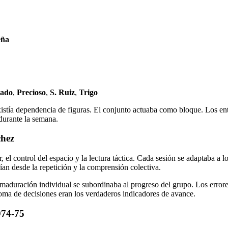
eña
ado
,
Precioso
,
S. Ruiz
,
Trigo
stía dependencia de figuras. El conjunto actuaba como bloque. Los entr
 durante la semana.
chez
r, el control del espacio y la lectura táctica. Cada sesión se adaptaba a
an desde la repetición y la comprensión colectiva.
 maduración individual se subordinaba al progreso del grupo. Los errore
 toma de decisiones eran los verdaderos indicadores de avance.
974-75