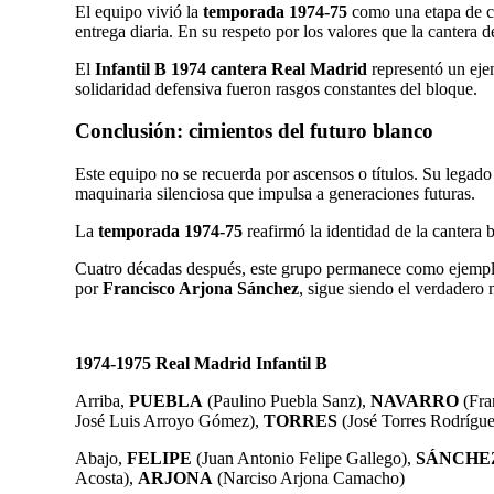
El equipo vivió la
temporada 1974-75
como una etapa de coh
entrega diaria. En su respeto por los valores que la cantera d
El
Infantil B 1974 cantera Real Madrid
representó un ejem
solidaridad defensiva fueron rasgos constantes del bloque.
Conclusión: cimientos del futuro blanco
Este equipo no se recuerda por ascensos o títulos. Su legado
maquinaria silenciosa que impulsa a generaciones futuras.
La
temporada 1974-75
reafirmó la identidad de la cantera 
Cuatro décadas después, este grupo permanece como ejemplo 
por
Francisco Arjona Sánchez
, sigue siendo el verdadero 
1974-1975 Real Madrid Infantil B
Arriba,
PUEBLA
(Paulino Puebla Sanz),
NAVARRO
(Fra
José Luis Arroyo Gómez),
TORRES
(José Torres Rodrígue
Abajo,
FELIPE
(Juan Antonio Felipe Gallego),
SÁNCHE
Acosta),
ARJONA
(Narciso Arjona Camacho)