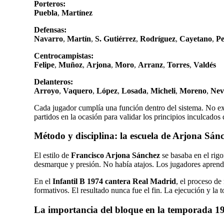
Porteros:
Puebla
,
Martínez
Defensas:
Navarro
,
Martín
,
S. Gutiérrez
,
Rodríguez
,
Cayetano
,
P
Centrocampistas:
Felipe
,
Muñoz
,
Arjona
,
Moro
,
Arranz
,
Torres
,
Valdés
Delanteros:
Arroyo
,
Vaquero
,
López
,
Losada
,
Micheli
,
Moreno
,
Nev
Cada jugador cumplía una función dentro del sistema. No exi
partidos en la ocasión para validar los principios inculcados
Método y disciplina: la escuela de Arjona Sán
El estilo de
Francisco Arjona Sánchez
se basaba en el rigo
desmarque y presión. No había atajos. Los jugadores aprendí
En el
Infantil B 1974 cantera Real Madrid
, el proceso de
formativos. El resultado nunca fue el fin. La ejecución y la
La importancia del bloque en la temporada 1