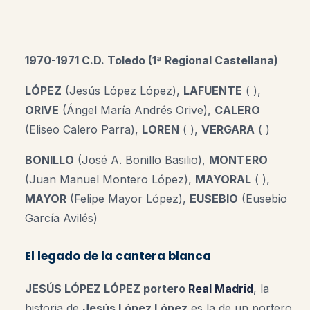
1970-1971 C.D. Toledo (1ª Regional Castellana)
LÓPEZ
(Jesús López López),
LAFUENTE
( ),
ORIVE
(Ángel María Andrés Orive),
CALERO
(Eliseo Calero Parra),
LOREN
( ),
VERGARA
( )
BONILLO
(José A. Bonillo Basilio),
MONTERO
(Juan Manuel Montero López),
MAYORAL
( ),
MAYOR
(Felipe Mayor López),
EUSEBIO
(Eusebio
García Avilés)
El legado de la cantera blanca
JESÚS LÓPEZ LÓPEZ portero
Real Madrid
, la
historia de
Jesús López López
es la de un portero