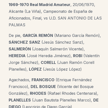
1969-1970 Real Madrid Amateur
, 20/06/1970,
Alicante (La Viña), Campeonato de España de
Aficionados, Final, vs U.D. SAN ANTONIO DE LAS
PALMAS
De pie,
GARCÍA
REMÓN
(Mariano García Remón),
SÁNCHEZ
SANZ
(Jesús Sánchez Sanz),
SALMERÓN
(Joaquín Salmerón Vicente),
HEREDIA
(José Heredia Jiménez),
ROBI
(Valentín
Jorge Sánchez),
CORELL
(Juan Ramón Corell
Planelles),
LÓPEZ
(Jesús López López)
Agachados,
FRANCISCO
(Enrique Fernández
Francisco),
DEL
BOSQUE
(Vicente del Bosque
González),
RHODES
(Rafael Rhodes Centenara),
PLANELLES
(Juan Bautista Planelles Marco),
DE
DIEGO
(Leocricio de Diego García)