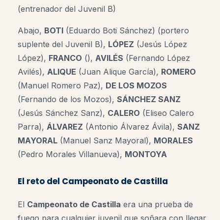
(entrenador del Juvenil B)
Abajo,
BOTI
(Eduardo Boti Sánchez) (portero
suplente del Juvenil B),
LÓPEZ
(Jesús López
López),
FRANCO
(),
AVILÉS
(Fernando López
Avilés),
ALIQUE
(Juan Alique García),
ROMERO
(Manuel Romero Paz),
DE LOS MOZOS
(Fernando de los Mozos),
SÁNCHEZ SANZ
(Jesús Sánchez Sanz),
CALERO
(Eliseo Calero
Parra),
ÁLVAREZ
(Antonio Álvarez Ávila),
SANZ
MAYORAL
(Manuel Sanz Mayoral),
MORALES
(Pedro Morales Villanueva),
MONTOYA
El reto del Campeonato de Castilla
El
Campeonato de Castilla
era una prueba de
fuego para cualquier juvenil que soñara con llegar