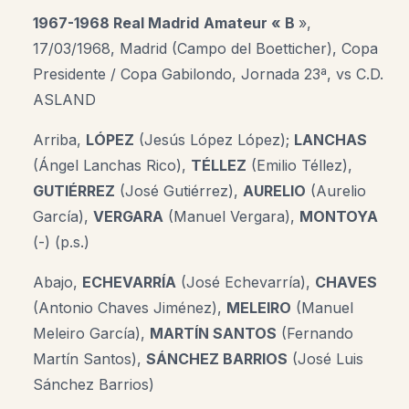
1967-1968 Real Madrid
Amateur « B
»,
17/03/1968, Madrid (Campo del Boetticher), Copa
Presidente / Copa Gabilondo, Jornada 23ª, vs C.D.
ASLAND
Arriba,
LÓPEZ
(Jesús López López);
LANCHAS
(Ángel Lanchas Rico),
TÉLLEZ
(Emilio Téllez),
GUTIÉRREZ
(José Gutiérrez),
AURELIO
(Aurelio
García),
VERGARA
(Manuel Vergara),
MONTOYA
(-) (p.s.)
Abajo,
ECHEVARRÍA
(José Echevarría),
CHAVES
(Antonio Chaves Jiménez),
MELEIRO
(Manuel
Meleiro García),
MARTÍN SANTOS
(Fernando
Martín Santos),
SÁNCHEZ BARRIOS
(José Luis
Sánchez Barrios)