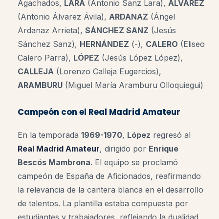
Agachados,
LARA
(Antonio Sanz Lara),
ÁLVAREZ
(Antonio Álvarez Ávila),
ARDANAZ
(Ángel
Ardanaz Arrieta),
SÁNCHEZ SANZ
(Jesús
Sánchez Sanz),
HERNÁNDEZ
(-),
CALERO
(Eliseo
Calero Parra),
LÓPEZ
(Jesús López López),
CALLEJA
(Lorenzo Calleja Eugercios),
ARAMBURU
(Miguel María Aramburu Olloquiegui)
Campeón con el Real Madrid Amateur
En la temporada
1969-1970
,
López
regresó al
Real Madrid Amateur
, dirigido por
Enrique
Bescós Mambrona
. El equipo se proclamó
campeón de España de Aficionados, reafirmando
la relevancia de la cantera blanca en el desarrollo
de talentos
.
La plantilla estaba compuesta por
estudiantes y trabajadores, reflejando la dualidad