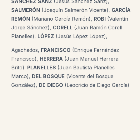
SÁNCHEZ
SANZ
(Jesús Sánchez Sanz),
SALMERÓN
(Joaquín Salmerón Vicente),
GARCÍA
REMÓN
(Mariano García Remón),
ROBI
(Valentín
Jorge Sánchez),
CORELL
(Juan Ramón Corell
Planelles),
LÓPEZ
(Jesús López López),
Agachados,
FRANCISCO
(Enrique Fernández
Francisco),
HERRERA
(Juan Manuel Herrera
Brito),
PLANELLES
(Juan Bautista Planelles
Marco),
DEL
BOSQUE
(Vicente del Bosque
González),
DE
DIEGO
(Leocricio de Diego García)