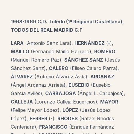
1968-1969 C.D. Toledo (1ª Regional Castellana),
TODOS DEL REAL MADRID C.F
LARA
(Antonio Sanz Lara),
HERNÁNDEZ
(-),
MAILLO
(Fernando Maillo Herrero),
ROMERO
(Manuel Romero Paz),
SÁNCHEZ SANZ
(Jesús
Sánchez Sanz),
CALERO
(Eliseo Calero Parra),
ÁLVAREZ
(Antonio Álvarez Ávila),
ARDANAZ
(Ángel Ardanaz Arrieta),
EUSEBIO
(Eusebio
García Avilés),
CARBAJOSA
(Ángel L. Carbajosa),
CALLEJA
(Lorenzo Calleja Eugercios),
MAYOR
(Felipe Mayor López),
LÓPEZ
(Jesús López
López),
FERRER
(-),
RHODES
(Rafael Rhodes
Centenara),
FRANCISCO
(Enrique Fernández