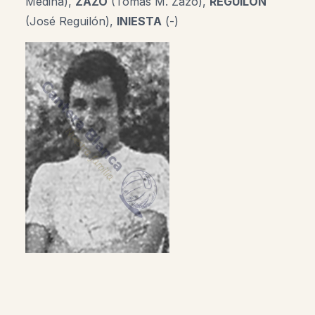
Medina),
ZAZO
(Tomás M. Zazo),
REGUILÓN
(José Reguilón),
INIESTA
(-)