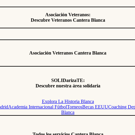
Asociación Veteranos:
Descubre Veteranos Cantera Blanca
Asociación Veteranos Cantera Blanca
SOLIDarizaTE:
Descubre nuestra área solidaria
Explora La Historia Blanca
adrid
Academia Internacional Fútbol
Torneos
Becas EEUU
Coaching Dep
Blanca
Todos los servicios Cantera Blanca