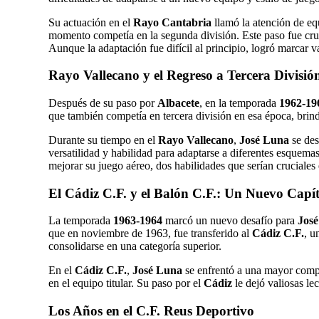
Su actuación en el
Rayo Cantabria
llamó la atención de eq
momento competía en la segunda división. Este paso fue cru
Aunque la adaptación fue difícil al principio, logró marcar v
Rayo Vallecano y el Regreso a Tercera Divisió
Después de su paso por
Albacete
, en la temporada
1962-19
que también competía en tercera división en esa época, brin
Durante su tiempo en el
Rayo Vallecano
,
José Luna
se des
versatilidad y habilidad para adaptarse a diferentes esquema
mejorar su juego aéreo, dos habilidades que serían cruciales 
El Cádiz C.F. y el Balón C.F.: Un Nuevo Capí
La temporada
1963-1964
marcó un nuevo desafío para
Jos
que en noviembre de 1963, fue transferido al
Cádiz C.F.
, u
consolidarse en una categoría superior.
En el
Cádiz C.F.
,
José Luna
se enfrentó a una mayor compet
en el equipo titular. Su paso por el
Cádiz
le dejó valiosas le
Los Años en el C.F. Reus Deportivo