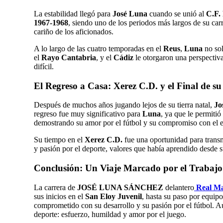
La estabilidad llegó para
José Luna
cuando se unió al
C.F.
1967-1968
, siendo uno de los periodos más largos de su ca
cariño de los aficionados.
A lo largo de las cuatro temporadas en el
Reus
,
Luna
no sol
el
Rayo Cantabria
, y el
Cádiz
le otorgaron una perspectiv
difícil.
El Regreso a Casa: Xerez C.D. y el Final de s
Después de muchos años jugando lejos de su tierra natal,
Jo
regreso fue muy significativo para
Luna
, ya que le permiti
demostrando su amor por el fútbol y su compromiso con el 
Su tiempo en el
Xerez C.D.
fue una oportunidad para transmi
y pasión por el deporte, valores que había aprendido desde s
Conclusión: Un Viaje Marcado por el Trabajo
La carrera de
JOSÉ LUNA SÁNCHEZ
delantero
Real Ma
sus inicios en el
San Eloy Juvenil
, hasta su paso por equip
comprometido con su desarrollo y su pasión por el fútbol. Au
deporte: esfuerzo, humildad y amor por el juego.