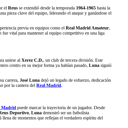
or el
Reus
se extendió desde la temporada
1964-1965
hasta la
una pieza clave del equipo, liderando el ataque y ganándose el
experiencia previa en equipos como el
Real Madrid Amateur
,
fue vital para mantener al equipo competitivo en una liga
ra unirse al
Xerez C.D.
, un club de tercera división. Este
antero centro en su mejor forma ya habían pasado,
Luna
siguió
 su carrera,
José Luna
dejó un legado de esfuerzo, dedicación
o por la cantera del
Real Madrid
.
 Madrid
puede marcar la trayectoria de un jugador. Desde
Reus Deportivo
,
Luna
demostró ser un futbolista
á llena de momentos que reflejan el verdadero espíritu del