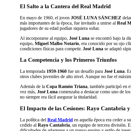
El Salto a la Cantera del Real Madrid
En mayo de 1960, el joven
JOSÉ LUNA SÁNCHEZ
dela
más importantes de la época, fue invitado a unirse al
Real M
jugadores de su edad podían siquiera soñar.
Al incorporarse al equipo,
José Luna
se encontró bajo la d
equipo,
Miguel Malbo Notario
, era conocido por su ojo clí
condiciones físicas para competir.
José Luna
se adaptó rápid
La Competencia y los Primeros Triunfos
La temporada
1959-1960
fue un desafío para
José Luna
. E
otros clubes juveniles de alto nivel. Aunque no fue el máxi
Además de la
Copa Ramón Triana
, también participó en e
vez más,
José Luna
comenzaba a destacar como uno de los d
no siempre era fácil asegurar la titularidad.
El Impacto de las Cesiones: Rayo Cantabria y
La política del
Real Madrid
en aquella época era ceder a s
cedido al
Rayo Cantabria
, un equipo de tercera división. 
dificultades de adaptarse a un nuevo equipo y estilo de jueg