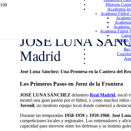
Historia Cant
Academia Int
Academia Fútbol A
Academia
Academia 
Academia 
Academia Fútbol V
JOSÉ LUNA SÁNCHE
Campu
Campus V
T
Madrid
Bec
Coachi
Age
José Luna Sánchez: Una Promesa en la Cantera del Re
Los Primeros Pasos en Jerez de la Frontera
JOSÉ LUNA SÁNCHEZ
delantero
Real Madrid
, nació 
mostró una gran pasión por el fútbol, y como muchos niños d
Juvenil
, un modesto equipo local donde comenzó a destacar 
Durante las temporadas
1958-1959
y
1959-1960
,
José Lun
competiciones locales y regionales. Los entrenadores y afic
capacidad para moverse entre los defensas y su instinto gole