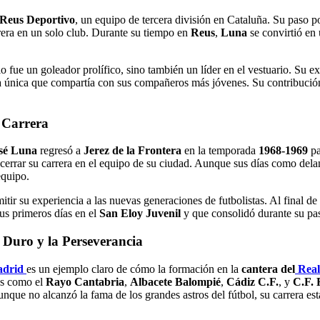
 Reus Deportivo
, un equipo de tercera división en Cataluña. Su paso p
rrera en un solo club. Durante su tiempo en
Reus
,
Luna
se convirtió en 
o fue un goleador prolífico, sino también un líder en el vestuario. Su 
a única que compartía con sus compañeros más jóvenes. Su contribución 
u Carrera
sé Luna
regresó a
Jerez de la Frontera
en la temporada
1968-1969
pa
ó cerrar su carrera en el equipo de su ciudad. Aunque sus días como del
equipo.
tir su experiencia a las nuevas generaciones de futbolistas. Al final de
us primeros días en el
San Eloy Juvenil
y que consolidó durante su pas
 Duro y la Perseverancia
drid
es un ejemplo claro de cómo la formación en la
cantera del
Real
os como el
Rayo Cantabria
,
Albacete Balompié
,
Cádiz C.F.
, y
C.F. 
nque no alcanzó la fama de los grandes astros del fútbol, su carrera est