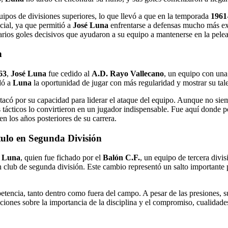
uipos de divisiones superiores, lo que llevó a que en la temporada
1961
cial, ya que permitió a
José Luna
enfrentarse a defensas mucho más ex
arios goles decisivos que ayudaron a su equipo a mantenerse en la pelea 
n
63
,
José Luna
fue cedido al
A.D. Rayo Vallecano
, un equipo con una 
dó a
Luna
la oportunidad de jugar con más regularidad y mostrar su tal
tacó por su capacidad para liderar el ataque del equipo. Aunque no siem
s tácticos lo convirtieron en un jugador indispensable. Fue aquí donde p
en los años posteriores de su carrera.
tulo en Segunda División
é Luna
, quien fue fichado por el
Balón C.F.
, un equipo de tercera divi
n club de segunda división. Este cambio representó un salto importante
encia, tanto dentro como fuera del campo. A pesar de las presiones, su
cciones sobre la importancia de la disciplina y el compromiso, cualidade