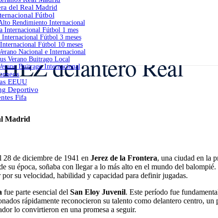
era del Real Madrid
ernacional Fútbol
lto Rendimiento Internacional
 Internacional Fútbol 1 mes
Internacional Fútbol 3 meses
Internacional Fútbol 10 meses
erano Nacional e Internacional
Z delantero Real
s Verano Buitrago Local
erano Buitrago Internacional
orneos
as EEUU
ng Deportivo
ntes Fifa
al Madrid
el 28 de diciembre de 1941 en
Jerez de la Frontera
, una ciudad en la 
e su época, soñaba con llegar a lo más alto en el mundo del balompié. S
por su velocidad, habilidad y capacidad para definir jugadas.
a
fue parte esencial del
San Eloy Juvenil
. Este período fue fundamental
ionados rápidamente reconocieron su talento como delantero centro, un
ador lo convirtieron en una promesa a seguir.