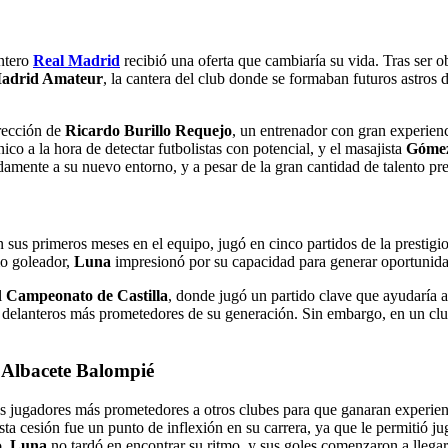
ntero
Real Madrid
recibió una oferta que cambiaría su vida. Tras ser 
adrid Amateur
, la cantera del club donde se formaban futuros astros
irección de
Ricardo Burillo Requejo
, un entrenador con gran experienc
nico a la hora de detectar futbolistas con potencial, y el masajista
Góme
amente a su nuevo entorno, y a pesar de la gran cantidad de talento pres
n sus primeros meses en el equipo, jugó en cinco partidos de la prestigi
mo goleador,
Luna
impresionó por su capacidad para generar oportunida
l
Campeonato de Castilla
, donde jugó un partido clave que ayudaría a
elanteros más prometedores de su generación. Sin embargo, en un club
 Albacete Balompié
us jugadores más prometedores a otros clubes para que ganaran experi
Esta cesión fue un punto de inflexión en su carrera, ya que le permitió j
o,
Luna
no tardó en encontrar su ritmo, y sus goles comenzaron a llegar