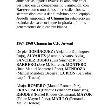
anticipar las jugadas rivales. El ambiente en el
vestuario era de compañerismo y ambición, con
Barrero
como uno de los líderes silenciosos,
siempre dispuesto a dar el máximo por el equipo.
Aquella temporada,
el Chamartín
estableció un
estándar de excelencia que inspiraría a futuras
generaciones de la cantera blanca
.
1967-1968 Chamartín C.F. Juvenil
De pie,
DOMÍNGUEZ
(Alejandro Domínguez
Rojo),
ÁLVAREZ
(Antonio Álvarez Ávila),
SÁNCHEZ RUBIO
(Luis Sánchez Rubio),
BARRERO
(José M. Barrero)
,
MONTERO
(Juan Manuel Montero López),
MENDOZA
(Manuel Mendoza Becerra),
LUPIÓN
(Salvador
Lupión Trueba)
Abajo,
ROMERO
(Manuel Romero Paz),
FRANCISCO
(Enrique Fernández Francisco),
RHODES
(Rafael Rhodes Centenara),
MAYOR
(Felipe Mayor López),
MAILLO
(Fernando
Maillo Herrero)