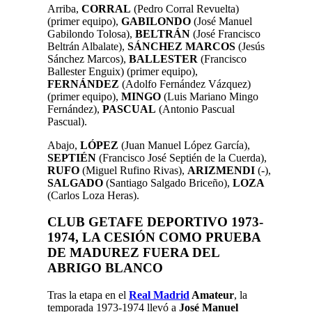
Arriba,
CORRAL
(Pedro Corral Revuelta)
(primer equipo),
GABILONDO
(José Manuel
Gabilondo Tolosa),
BELTRÁN
(José Francisco
Beltrán Albalate),
SÁNCHEZ MARCOS
(Jesús
Sánchez Marcos),
BALLESTER
(Francisco
Ballester Enguix) (primer equipo),
FERNÁNDEZ
(Adolfo Fernández Vázquez)
(primer equipo),
MINGO
(Luis Mariano Mingo
Fernández),
PASCUAL
(Antonio Pascual
Pascual).
Abajo,
LÓPEZ
(Juan Manuel López García),
SEPTIÉN
(Francisco José Septién de la Cuerda),
RUFO
(Miguel Rufino Rivas),
ARIZMENDI
(-),
SALGADO
(Santiago Salgado Briceño),
LOZA
(Carlos Loza Heras).
CLUB GETAFE DEPORTIVO
1973-
1974, LA CESIÓN COMO PRUEBA
DE MADUREZ FUERA DEL
ABRIGO BLANCO
Tras la etapa en el
Real Madrid
Amateur
, la
temporada 1973-1974 llevó a
José Manuel