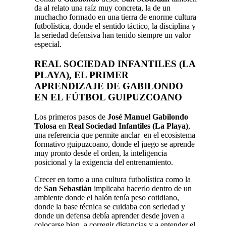
da al relato una raíz muy concreta, la de un
muchacho formado en una tierra de enorme cultura
futbolística, donde el sentido táctico, la disciplina y
la seriedad defensiva han tenido siempre un valor
especial.
REAL SOCIEDAD INFANTILES (LA
PLAYA)
, EL PRIMER
APRENDIZAJE DE
GABILONDO
EN EL FÚTBOL GUIPUZCOANO
Los primeros pasos de
José Manuel Gabilondo
Tolosa
en
Real Sociedad Infantiles (La Playa)
,
una referencia que permite anclar en el ecosistema
formativo guipuzcoano, donde el juego se aprende
muy pronto desde el orden, la inteligencia
posicional y la exigencia del entrenamiento.
Crecer en torno a una cultura futbolística como la
de
San Sebastián
implicaba hacerlo dentro de un
ambiente donde el balón tenía peso cotidiano,
donde la base técnica se cuidaba con seriedad y
donde un defensa debía aprender desde joven a
colocarse bien, a corregir distancias y a entender el