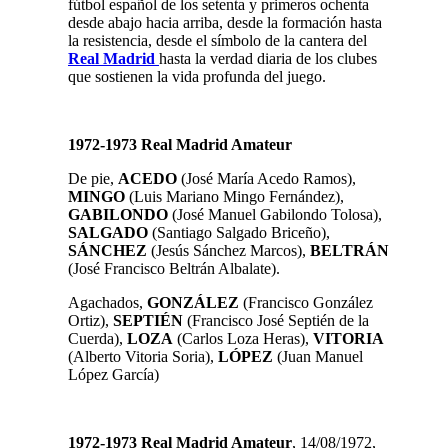
fútbol español de los setenta y primeros ochenta
desde abajo hacia arriba, desde la formación hasta
la resistencia, desde el símbolo de la cantera del
Real Madrid
hasta la verdad diaria de los clubes
que sostienen la vida profunda del juego.
1972-1973 Real Madrid Amateur
De pie,
ACEDO
(José María Acedo Ramos),
MINGO
(Luis Mariano Mingo Fernández),
GABILONDO
(José Manuel Gabilondo Tolosa),
SALGADO
(Santiago Salgado Briceño),
SÁNCHEZ
(Jesús Sánchez Marcos),
BELTRÁN
(José Francisco Beltrán Albalate).
Agachados,
GONZÁLEZ
(Francisco González
Ortiz),
SEPTIÉN
(Francisco José Septién de la
Cuerda),
LOZA
(Carlos Loza Heras),
VITORIA
(Alberto Vitoria Soria),
LÓPEZ
(Juan Manuel
López García)
1972-1973 Real Madrid
Amateur
, 14/08/1972,