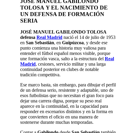
JOSÉ MANUEL GABILONDO
TOLOSA
Y EL NACIMIENTO DE
UN DEFENSA DE FORMACIÓN
SERIA
JOSÉ MANUEL GABILONDO TOLOSA
defensa
Real Madrid
nació el 14 de julio de 1953
en
San Sebastián
, en
Guipúzcoa
, y desde ese
punto comienza una historia muy valiosa para
entender el fútbol español menos visible, porque
une formación vasca, salto a la estructura del
Real
Madrid
, cesiones, servicio militar y una larga
continuidad posterior en clubes de notable
tradición competitiva.
Ese marco basta, sin embargo, para dibujar el perfil
de un defensa serio, resistente y adaptable, uno de
esos futbolistas que no necesitan el gran foco para
dejar una carrera digna, porque su peso real
aparece en la continuidad, en la capacidad para
responder en escenarios distintos y en la forma en
que convierten el oficio en una manera de
sostenerse durante muchas temporadas.
Contar a
Gabilondo
desde
San Sebastián
también