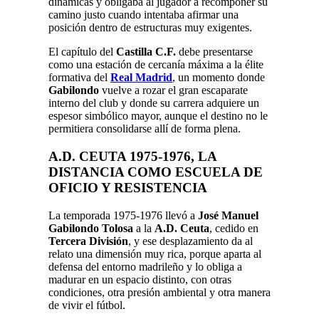
dinámicas y obligaba al jugador a recomponer su
camino justo cuando intentaba afirmar una
posición dentro de estructuras muy exigentes.
El capítulo del
Castilla C.F.
debe presentarse
como una estación de cercanía máxima a la élite
formativa del
Real Madrid
, un momento donde
Gabilondo
vuelve a rozar el gran escaparate
interno del club y donde su carrera adquiere un
espesor simbólico mayor, aunque el destino no le
permitiera consolidarse allí de forma plena.
A.D. CEUTA
1975-1976, LA
DISTANCIA COMO ESCUELA DE
OFICIO Y RESISTENCIA
La temporada 1975-1976 llevó a
José Manuel
Gabilondo Tolosa
a la
A.D. Ceuta
, cedido en
Tercera División
, y ese desplazamiento da al
relato una dimensión muy rica, porque aparta al
defensa del entorno madrileño y lo obliga a
madurar en un espacio distinto, con otras
condiciones, otra presión ambiental y otra manera
de vivir el fútbol.