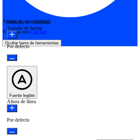
Ajustes de accesibilidad
Módulos de contenido
Tamaño de fuente
Funciona con
OneTap
Ocultar barra de herramientas
Por defecto
Fuente legible
Altura de línea
Por defecto