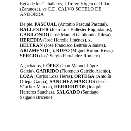
Egea de los Caballeros, I Trofeo Virgen del Pilar
(Zaragoza), vs C.D. CALVO SOTELO DE
ANDORRA
De pie,
PASCUAL
(Antonio Pascual Pascual),
BALLESTER
(Juan Luis Ballester Enguidanos),
GABILONDO
(José Manuel Gabilondo Tolosa),
HEREDIA
(José Heredia Jiménez), x,
BELTRÁN
(José Francisco Beltrán Albalate),
ARIZMENDI
(-),
RUFO
(Miguel Rufino Rivas),
SERGIO
(José Sergio Fernández Romero).
Agachados,
LÓPEZ
(Juan Manuel López
García),
GARRIDO
(Florencio Garrido Asenjo),
LOZA
(Carlos Loza Heras),
ORTEGA
(Antolín
Ortega García),
SÁNCHEZ MARCOS
(Jesús
Sánchez Marcos),
HERRERITOS
(Joaquín
Herreros Sánchez),
SALGADO
(Santiago
Salgado Briceño)