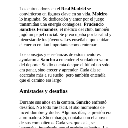
Los entrenadores en el
Real Madrid
se
convirtieron en figuras clave en su vida.
Moleiro
lo inspiraba. Su dedicación y amor por el juego
transmitían una energía contagiosa.
Prudencio
Sánchez Fernández
, el médico del club, también
jugó un papel crucial. Se preocupaba por la salud y
bienestar de los jóvenes. Les enseñaba que cuidar
el cuerpo era tan importante como entrenar.
Los consejos y enseñanzas de estos mentores
ayudaron a
Sancho
a entender el verdadero valor
del deporte. Se dio cuenta de que el fútbol no solo
era ganar, sino crecer y aprender. Cada día se
acercaba más a su sueño, pero también entendía
que el camino era largo.
Amistades y desafíos
Durante sus años en la cantera,
Sancho
enfrentó
desafíos. No todo fue fácil. Hubo momentos de
incertidumbre y dudas. Algunos días, la presión era
abrumadora. Sin embargo, contaba con el apoyo
de sus compañeros. Cada vez que caía, se
levantaba, impulsado por el espíritu colectivo. La