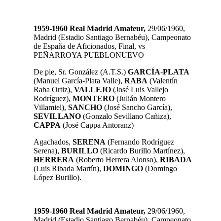
1959-1960 Real Madrid Amateur,
29/06/1960,
Madrid (Estadio Santiago Bernabéu), Campeonato
de España de Aficionados, Final, vs
PEÑARROYA PUEBLONUEVO
De pie, Sr. González (A.T.S.)
GARCÍA-PLATA
(Manuel García-Plata Valle),
RABA
(Valentín
Raba Ortiz),
VALLEJO
(José Luis Vallejo
Rodríguez),
MONTERO
(Julián Montero
Villamiel),
SANCHO
(José Sancho García),
SEVILLANO
(Gonzalo Sevillano Cañiza),
CAPPA
(José Cappa Antoranz)
Agachados,
SERENA
(Fernando Rodríguez
Serena),
BURILLO
(Ricardo Burillo Martínez),
HERRERA
(Roberto Herrera Alonso),
RIBADA
(Luis Ribada Martín),
DOMINGO
(Domingo
López Burillo).
1959-1960 Real Madrid Amateur,
29/06/1960,
Madrid (Estadio Santiago Bernabéu), Campeonato