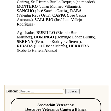
Cañiza), Sr. Ricardo Burillo Requejo (entrenador),
M
ONTERO
(Julián Montero Villamiel),
SANCHO
(José Sancho García),
RABA
(Valentín Raba Ortiz),
CAPPA
(José Cappa
Antoranz),
VALLEJO
(José Luis Vallejo
Rodríguez)
Agachados,
BURILLO
(Ricardo Burillo
Martínez),
DOMINGO
(Domingo López Burillo),
SERENA
(Fernando Rodríguez Serena),
RIBADA
(Luis Ribada Martín),
HERRERA
(Roberto Herrera Alonso)
Buscar:
Asociación Veteranos:
Descubre Veteranos Cantera Blanca