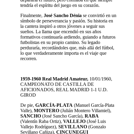
tendría el espíritu del juego en su corazón.
Finalmente,
José Sancho
Dénia
se convirtió en un
símbolo de perseverancia y pasión. Su historia en
la cantera inspiró a otros jóvenes a seguir sus
sueños. La llama que encendió en sus años
formativos continuaría ardiendo, guiando a futuros
futbolistas en su propio camino. Su legado
perduraría, recordándoles que, más allá del fútbol,
lo que verdaderamente importa es el viaje que
recorren.
1959-1960 Real Madrid Amateur,
10/01/1960,
CAMPEONATO DE CASTILLA DE
AFICIONADOS, REAL MADRID 1-1 U.D.
GIROD
De pie,
GARCÍA-PLATA
(Manuel García-Plata
Valle),
MONTERO
(Julián Montero Villamiel),
SANCHO
(José Sancho García),
RABA
(Valentín Raba Ortiz),
VALLEJO
(José Luis
Vallejo Rodríguez),
SEVILLANO
(Gonzalo
Sevillano Cañiza),
CINCUNEGUI