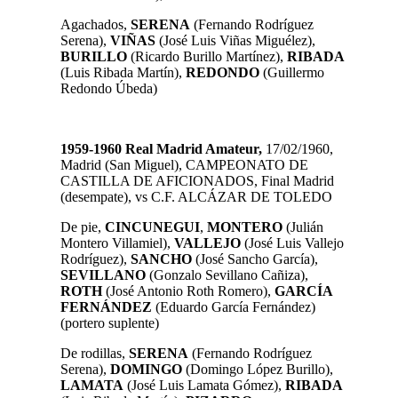
Agachados,
SERENA
(Fernando Rodríguez
Serena),
VIÑAS
(José Luis Viñas Miguélez),
BURILLO
(Ricardo Burillo Martínez),
RIBADA
(Luis Ribada Martín),
REDONDO
(Guillermo
Redondo Úbeda)
1959-1960 Real Madrid Amateur,
17/02/1960,
Madrid (San Miguel), CAMPEONATO DE
CASTILLA DE AFICIONADOS, Final Madrid
(desempate), vs C.F. ALCÁZAR DE TOLEDO
De pie,
CINCUNEGUI
,
MONTERO
(Julián
Montero Villamiel)
,
VALLEJO
(José Luis Vallejo
Rodríguez),
SANCHO
(José Sancho García
)
,
SEVILLANO
(Gonzalo Sevillano Cañiza)
,
ROTH
(José Antonio Roth Romero),
GARCÍA
FERNÁNDEZ
(Eduardo García Fernández)
(portero suplente)
De rodillas,
SERENA
(Fernando Rodríguez
Serena)
,
DOMINGO
(Domingo López Burillo)
,
LAMATA
(José Luis Lamata Gómez)
,
RIBADA