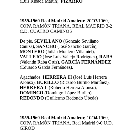
(Luis Ribada Martín),
PIZARRO
1959-1960 Real Madrid Amateur,
20/03/1960,
COPA RAMÓN TRIANA, REAL MADRID 3-2
C.D. CUATRO CAMINOS
De pie,
SEVILLANO
(Gonzalo Sevillano
Cañiza),
SANCHO
(José Sancho García),
MONTERO
(Julián Montero Villamiel),
VALLEJO
(José Luis Vallejo Rodríguez),
RABA
(Valentín Raba Ortiz),
GARCÍA FERNÁNDEZ
(Eduardo García Fernández).
Agachados,
HERRERA
III (José Luis Herrera
Alonso),
BURILLO
(Ricardo Burillo Martínez),
HERRERA
II (Roberto Herrera Alonso),
DOMINGO
(Domingo López Burillo),
REDONDO
(Guillermo Redondo Úbeda)
1959-1960 Real Madrid Amateur,
10/04/1960,
COPA RAMÓN TRIANA, Real Madrid 9-0 U.D.
GIROD