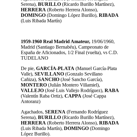
Serena),
BURILLO
(Ricardo Burillo Martínez),
HERRERA
(Roberto Herrera Alonso),
DOMINGO
(Domingo López Burillo),
RIBADA
(Luis Ribada Martín)
1959-1960 Real Madrid Amateur,
19/06/1960,
Madrid (Santiago Bernabéu), Campeonato de
España de Aficionados, 1/2 Final (vuelta), vs C.D.
TUDELANO
De pie,
GARCÍA-PLATA
(Manuel García-Plata
Valle),
SEVILLANO
(Gonzalo Sevillano
Cañiza),
SANCHO
(José Sancho García),
MONTERO
(Julián Montero Villamiel),
VALLEJO
(José Luis Vallejo Rodríguez),
RABA
(Valentín Raba Ortiz),
CAPPA
(José Cappa
Antoranz)
Agachados,
SERENA
(Fernando Rodríguez
Serena),
BURILLO
(Ricardo Burillo Martínez),
HERRERA
(Roberto Herrera Alonso),
RIBADA
(Luis Ribada Martín),
DOMINGO
(Domingo
López Burillo).