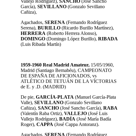
Vallejo Rodríguez),
SANCHO
(José Sancho
García),
SEVILLANO
(Gonzalo Sevillano
Cañiza),
Agachados,
SERENA
(Fernando Rodríguez
Serena),
BURILLO
(Ricardo Burillo Martínez),
HERRERA
(Roberto Herrera Alonso),
DOMINGO
(Domingo López Burillo),
RIBADA
(Luis Ribada Martín)
1959-1960 Real Madrid Amateur,
15/05/1960,
Madrid (Santiago Bernabéu), CAMPEONATO
DE ESPAÑA DE AFICIONADOS, vs
ATLÉTICO DE TETUÁN DE LA VÍCTORIAS
de E. y .D. (MADRID)
De pie,
GARCÍA-PLATA
(Manuel García-Plata
Valle),
SEVILLANO
(Gonzalo Sevillano
Cañiza),
SANCHO
(José Sancho García),
RABA
(Valentín Raba Ortiz),
VALLEJO
(José Luis
Vallejo Rodríguez),
BADÍA
(José María Badía
Roger),
CAPPA
(José Cappa Antoranz).
Agachados,
SERENA
(Fernando Rodríguez