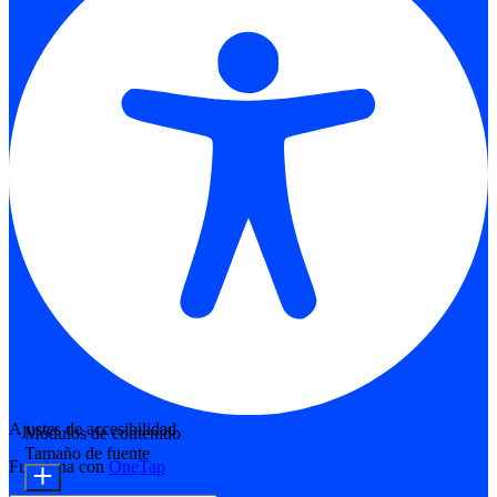
Ajustes de accesibilidad
Módulos de contenido
Tamaño de fuente
Funciona con
OneTap