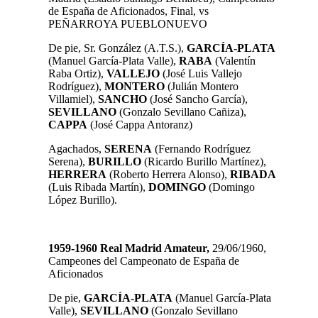
de España de Aficionados, Final, vs
PEÑARROYA PUEBLONUEVO
De pie, Sr. González (A.T.S.),
GARCÍA-PLATA
(Manuel García-Plata Valle),
RABA
(Valentín
Raba Ortiz),
VALLEJO
(José Luis Vallejo
Rodríguez),
MONTERO
(Julián Montero
Villamiel),
SANCHO
(José Sancho García),
SEVILLANO
(Gonzalo Sevillano Cañiza),
CAPPA
(José Cappa Antoranz)
Agachados,
SERENA
(Fernando Rodríguez
Serena),
BURILLO
(Ricardo Burillo Martínez),
HERRERA
(Roberto Herrera Alonso),
RIBADA
(Luis Ribada Martín),
DOMINGO
(Domingo
López Burillo).
1959-1960 Real Madrid Amateur,
29/06/1960,
Campeones del Campeonato de España de
Aficionados
De pie,
GARCÍA-PLATA
(Manuel García-Plata
Valle),
SEVILLANO
(Gonzalo Sevillano