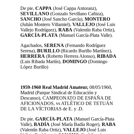
De pie,
CAPPA
(José Cappa Antoranz),
SEVILLANO
(Gonzalo Sevillano Cañiza),
SANCHO
(José Sancho García),
MONTERO
(Julián Montero Villamiel),
VALLEJO
(José Luis
Vallejo Rodríguez),
RABA
(Valentín Raba Ortiz),
GARCÍA-PLATA
(Manuel García-Plata Valle).
Agachados,
SERENA
(Fernando Rodríguez
Serena),
BURILLO
(Ricardo Burillo Martínez),
HERRERA
(Roberto Herrera Alonso),
RIBADA
(Luis Ribada Martín),
DOMINGO
(Domingo
López Burillo)
1959-1960 Real Madrid Amateur,
08/05/1960,
Madrid (Parque Sindical de Educación y
Descanso), CAMPEONATO DE ESPAÑA DE
AFICIONADOS, vs ATLÉTICO DE TETUÁN
DE LA VÍCTORIAS de E. y .D.
De pie,
GARCÍA-PLATA
(Manuel García-Plata
Valle),
BADÍA
(José María Badía Roger),
RABA
(Valentín Raba Ortiz),
VALLEJO
(José Luis