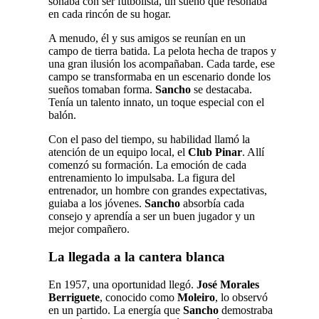
soñaba con ser futbolista, un sueño que resonaba
en cada rincón de su hogar.
A menudo, él y sus amigos se reunían en un
campo de tierra batida. La pelota hecha de trapos y
una gran ilusión los acompañaban. Cada tarde, ese
campo se transformaba en un escenario donde los
sueños tomaban forma.
Sancho
se destacaba.
Tenía un talento innato, un toque especial con el
balón.
Con el paso del tiempo, su habilidad llamó la
atención de un equipo local, el
Club Pinar
. Allí
comenzó su formación. La emoción de cada
entrenamiento lo impulsaba. La figura del
entrenador, un hombre con grandes expectativas,
guiaba a los jóvenes.
Sancho
absorbía cada
consejo y aprendía a ser un buen jugador y un
mejor compañero.
La llegada a la cantera blanca
En 1957, una oportunidad llegó.
José Morales
Berriguete
, conocido como
Moleiro
, lo observó
en un partido. La energía que
Sancho
demostraba