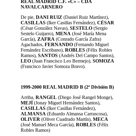
REAL MADRID C.F. «C» – CDA
NAVALCARNERO
De pie,
DANI RUIZ
(Daniel Ruiz Martínez)
,
CASILLAS
(Iker Casillas Fernández),
CÉSAR
(César González Navas),
SESTELO
(Sergio
Sestelo Guijarro),
MENA
(José María Mena
García),
ZAFRA
(Conrado García Zafra)
Agachados,
FERNANDO
(Fernando Miguel
Fernández Escribano),
ROBLES
(Félix Robles
Ramos),
SANTOS
(Andrés Del Campo Santos),
LEO
(Juan Francisco Leo Bermejo),
SOMOZA
(Francisco Javier Somoza Bravo).
1999-2000 REAL MADRID B (
2ª División B)
Arriba,
RANGEL
(Diego José Rangel Monge)
,
MEJÍ
(Jonay Miguel Hernández Santos)
,
CASILLAS
(Iker Casillas Fernández),
ALMANSA
(Eduardo Almansa Carrascosa),
OLIVER
(Oliver Cuadrado Martín),
MECA
(José Manuel Meca García),
ROBLES
(Félix
Robles Ramos)