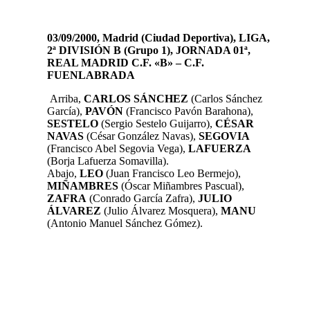
03/09/2000, Madrid (Ciudad Deportiva), LIGA,
2ª DIVISIÓN B (Grupo 1), JORNADA 01ª,
REAL MADRID C.F. «B» – C.F.
FUENLABRADA
Arriba,
CARLOS S
ÁNCHEZ
(Carlos Sánchez
García),
PAVÓN
(Francisco Pavón Barahona)
,
SESTELO
(Sergio Sestelo Guijarro),
CÉSAR
NAVAS
(César González Navas),
SEGOVIA
(Francisco Abel Segovia Vega),
LAFUERZA
(Borja Lafuerza Somavilla).
Abajo,
LEO
(Juan Francisco Leo Bermejo),
MIÑAMBRES
(Óscar Miñambres Pascual)
,
ZAFRA
(Conrado García Zafra),
JULIO
ÁLVAREZ
(Julio Álvarez Mosquera)
,
MANU
(Antonio Manuel Sánchez Gómez).