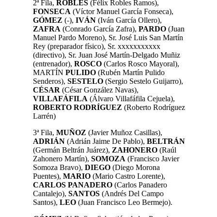
2ª Fila,
ROBLES
(Félix Robles Ramos)
,
FONSECA
(Víctor Manuel García Fonseca)
,
GÓMEZ
(-),
IVÁN
(Iván García Ollero),
ZAFRA
(Conrado García Zafra)
,
PARDO
(Juan
Manuel Pardo Moreno)
, Sr. José Luis San Martín
Rey (preparador físico), Sr. xxxxxxxxxxx
(directivo), Sr. Juan José Martín-Delgado Muñiz
(entrenador),
ROSCO
(Carlos Rosco Mayoral),
MARTÍN
PULIDO
(Rubén Martín Pulido
Senderos)
,
SESTELO
(Sergio Sestelo Guijarro)
,
CÉSAR
(César González Navas)
,
VILLAFÁFILA
(Álvaro Villafáfila Cejuela),
ROBERTO RODRÍGUEZ
(Roberto Rodríguez
Larrén)
3ª Fila,
MUÑOZ
(Javier Muñoz Casillas),
ADRIÁN
(Adrián Jaime De Pablo),
BELTRÁN
(Germán Beltrán Juárez),
ZAHONERO
(Raúl
Zahonero Martín),
SOMOZA
(Francisco Javier
Somoza Bravo),
DIEGO
(Diego Morona
Puentes),
MARIO
(Mario Castro Lorente),
CARLOS PANADERO
(Carlos Panadero
Cantalejo),
SANTOS
(Andrés Del Campo
Santos)
,
LEO
(Juan Francisco Leo Bermejo).