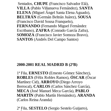
Sentados,
CHUPE
(Francisco Salvador Elá),
VILLA
(Pablo Villanueva Fernández)
,
SANTA
ELENA
(Miguel Ángel Santa Elena Aguado)
,
BELTRÁN
(Germán Beltrán Juárez)
,
SOUSA
(Francisco David Sousa Franquelo)
,
FERNANDO
(Fernando Miguel Fernández
Escribano)
,
ZAFRA
(Conrado García Zafra)
,
SOMOZA
(Francisco Javier Somoza Bravo)
,
SANTOS
(Andrés Del Campo Santos)
2000-2001 REAL MADRID B (2ªB)
1ª Fila,
ERNESTO
(Ernesto Gómez Sánchez),
ROBLES
(Félix Robles Ramos),
ÓSCAR
(Óscar
Martínez Cid),
ARROYO
(Diego Arroyo
Berrocal),
CARLOS
(Carlos Sánchez García),
MECA
(José Manuel Meca García),
PABLO
MARTÍN
(Pablo Martín Hernández),
ARANDA
(Carlos Reina Aranda)
2ª Fila,
SESTELO
(Sergio Sestelo Guijarro),