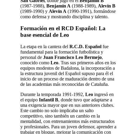
San Gabriel
, donde jugó en el
Benjamín B
(1987-1988),
Benjamín A
(1988-1989),
Alevín B
(1989-1990) y
Alevín A
(1990-1991), formándose
como defensa y mostrando disciplina y talento.
Formación en el RCD Español: La
base esencial de Leo
La etapa en la cantera del
R.C.D. Español
fue
fundamental para la formación futbolística y
personal de
Juan Francisco Leo Bermejo
,
conocido como
Leo
. Tras sus primeros años en los
equipos modestos de Badalona, la incorporación a
la estructura juvenil del Español supuso para él el
inicio de un proceso de maduración dentro de una
de las academias más reconocidas de Cataluña.
Durante la temporada 1991-1992,
Leo
ingresó en
el equipo
Infantil B
, donde tuvo que adaptarse a
una exigencia mayor que en sus anteriores clubes.
Este cambio no solo implicaba un salto
competitivo, sino también un cambio en la
mentalidad, con entrenamientos más estructurados
y profesionales. Para un joven defensor, aprender a
trabajar en bloque, mejorar la comunicación con