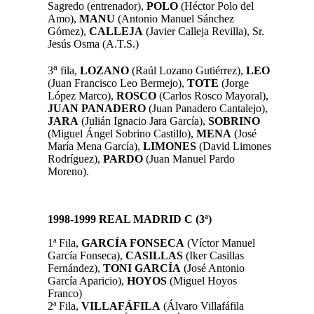
Sagredo (entrenador),
POLO
(Héctor Polo del
Amo),
MANU
(Antonio Manuel Sánchez
Gómez),
CALLEJA
(Javier Calleja Revilla), Sr.
Jesús Osma (A.T.S.)
a
3
fila,
LOZANO
(Raúl Lozano Gutiérrez),
LEO
(Juan Francisco Leo Bermejo),
TOTE
(Jorge
López Marco),
ROSCO
(Carlos Rosco Mayoral),
JUAN PANADERO
(Juan Panadero Cantalejo),
JARA
(Julián Ignacio Jara García),
SOBRINO
(Miguel Ángel Sobrino Castillo),
MENA
(José
María Mena García),
LIMONES
(David Limones
Rodríguez),
PARDO
(Juan Manuel Pardo
Moreno).
1998-1999 REAL MADRID C (3
ª)
1ª Fila,
GARCÍA FONSECA
(Víctor Manuel
García Fonseca),
CASILLAS
(Iker Casillas
Fernández),
TONI GARCÍA
(José Antonio
García Aparicio),
HOYOS
(Miguel Hoyos
Franco)
2ª Fila,
VILLAFÁFILA
(Álvaro Villafáfila