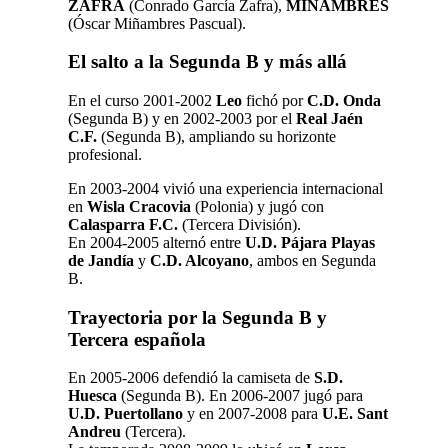
ZAFRA
(Conrado García Zafra),
MIÑAMBRES
(Óscar Miñambres Pascual).
El salto a la Segunda B y más allá
En el curso 2001-2002
Leo
fichó por
C.D. Onda
(Segunda B) y en 2002-2003 por el
Real Jaén
C.F.
(Segunda B), ampliando su horizonte
profesional.
​En 2003-2004 vivió una experiencia internacional
en
Wisla Cracovia
(Polonia) y jugó con
Calasparra F.C.
(Tercera División).
En 2004-2005 alternó entre
U.D. Pájara Playas
de Jandía
y
C.D. Alcoyano
, ambos en Segunda
B.
​Trayectoria por la Segunda B y
Tercera española
En 2005-2006 defendió la camiseta de
S.D.
Huesca
(Segunda B).
En 2006-2007 jugó para
U.D. Puertollano
y en 2007-2008 para
U.E. Sant
Andreu
(Tercera).