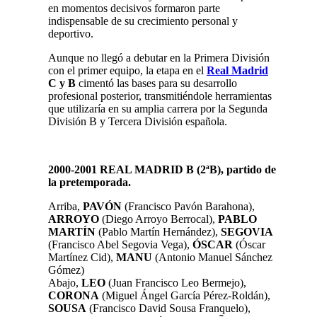
en momentos decisivos formaron parte
indispensable de su crecimiento personal y
deportivo.
Aunque no llegó a debutar en la Primera División
con el primer equipo, la etapa en el
Real Madrid
C y B
cimentó las bases para su desarrollo
profesional posterior, transmitiéndole herramientas
que utilizaría en su amplia carrera por la Segunda
División B y Tercera División española.
2000-2001 REAL MADRID B (2ªB), partido de
la pretemporada.
Arriba,
PAVÓN
(Francisco Pavón Barahona),
ARROYO
(Diego Arroyo Berrocal),
PABLO
MARTÍN
(Pablo Martín Hernández),
SEGOVIA
(Francisco Abel Segovia Vega),
ÓSCAR
(Óscar
Martínez Cid),
MANU
(Antonio Manuel Sánchez
Gómez)
Abajo,
LEO
(Juan Francisco Leo Bermejo),
CORONA
(Miguel Ángel García Pérez-Roldán),
SOUSA
(Francisco David Sousa Franquelo),