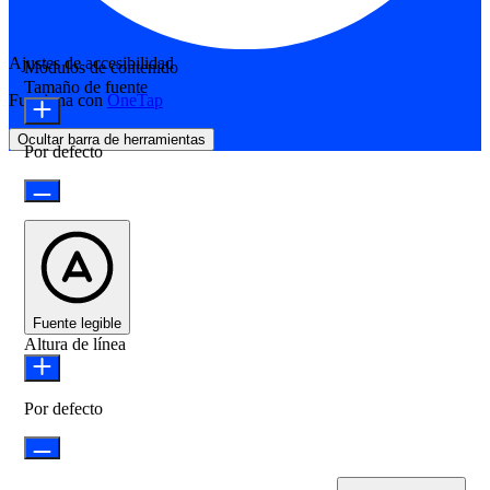
Ajustes de accesibilidad
Módulos de contenido
Tamaño de fuente
Funciona con
OneTap
Ocultar barra de herramientas
Por defecto
Fuente legible
Altura de línea
Por defecto