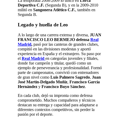
La temporada 2008-2009 lo ubicó en
Lorca
Deportiva C.F.
(Segunda B), y en la 2009-2010
militó en
Sangonera Atlético C.F.
, también en
Segunda B.
Legado y huella de Leo
A lo largo de una carrera extensa y diversa,
JUAN
FRANCISCO LEO BERMEJO defensa
Real
Madrid
,
pasó por las canteras de grandes clubes,
compitió en las divisiones modestas y aportó
experiencia en España y el extranjero. Su paso por
el
Real Madrid
en categorías juveniles y filiales,
donde fue campeón y titular, quedó como un
ejemplo de perseverancia y profesionalidad. Formó
parte de campeonatos, convivió con entrenadores
de gran nivel como
Luis Palmero Sagredo
,
Juan
José Martín-Delgado Muñiz
,
Francisco García
Hernández
y
Francisco Buyo Sánchez
.
​En cada club, dejó su impronta como defensa
comprometido. Muchos compañeros y técnicos
destacan su entrega y capacidad para adaptarse a
diferentes contextos competitivos, sin perder la
pasión por el deporte.