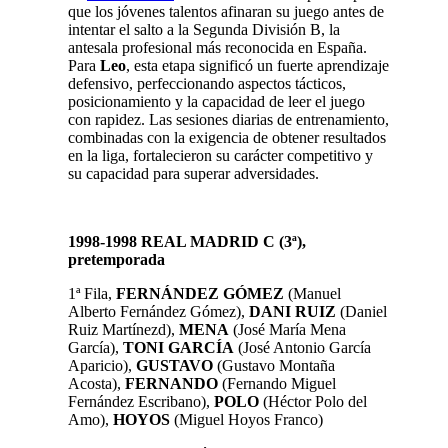
que los jóvenes talentos afinaran su juego antes de
intentar el salto a la Segunda División B, la
antesala profesional más reconocida en España.
Para
Leo
, esta etapa significó un fuerte aprendizaje
defensivo, perfeccionando aspectos tácticos,
posicionamiento y la capacidad de leer el juego
con rapidez. Las sesiones diarias de entrenamiento,
combinadas con la exigencia de obtener resultados
en la liga, fortalecieron su carácter competitivo y
su capacidad para superar adversidades.
1998-1998 REAL MADRID C (3
ª)
,
pretemporada
1ª Fila,
FERNÁNDEZ GÓMEZ
(Manuel
Alberto Fernández Gómez)
,
DANI RUIZ
(Daniel
Ruiz Martínezd)
,
MENA
(José María Mena
García)
,
TONI GARCÍA
(José Antonio García
Aparicio)
,
GUSTAVO
(
Gustavo Montaña
Acosta
),
FERNANDO
(Fernando Miguel
Fernández Escribano)
,
POLO
(Héctor Polo del
Amo),
HOYOS
(Miguel Hoyos Franco)