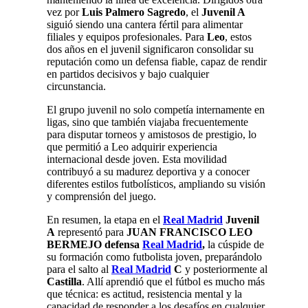
vez por
Luis Palmero Sagredo
, el
Juvenil A
siguió siendo una cantera fértil para alimentar
filiales y equipos profesionales. Para
Leo
, estos
dos años en el juvenil significaron consolidar su
reputación como un defensa fiable, capaz de rendir
en partidos decisivos y bajo cualquier
circunstancia.
El grupo juvenil no solo competía internamente en
ligas, sino que también viajaba frecuentemente
para disputar torneos y amistosos de prestigio, lo
que permitió a Leo adquirir experiencia
internacional desde joven. Esta movilidad
contribuyó a su madurez deportiva y a conocer
diferentes estilos futbolísticos, ampliando su visión
y comprensión del juego.
En resumen, la etapa en el
Real Madrid
Juvenil
A
representó para
JUAN FRANCISCO LEO
BERMEJO defensa
Real Madrid
,
la cúspide de
su formación como futbolista joven, preparándolo
para el salto al
Real Madrid
C
y posteriormente al
Castilla
. Allí aprendió que el fútbol es mucho más
que técnica: es actitud, resistencia mental y la
capacidad de responder a los desafíos en cualquier