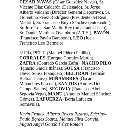
CÉSAR
NAVAS
(César González Navas), Sr.
Vicente Díaz Calderón (Delegado), Sr. Jorge
Alberto Valdano (Director General Deportivo), Sr.
Florentino Pérez Rodríguez (Presidente del Real
Madrid), Sr. Francisco Buyo Sánchez (entrenador),
Sr. José Luis San Martín Rey (preparador físico),
Sr. Daniel Martínez Oyamburu (A.T.S.),
PAVÓN
(Francisco Pavón Barahona),
LEO
(Juan
Francisco Leo Bermejo)
3ª Fila,
PELU
(Manuel Piñero Padilla),
CORRALES
(Enrique Corrales Martín),
ZAFRA
(Conrado García Zafra),
NACHO
PILO
(Ignacio García Ibáñez),
SOUSA
(Francisco
David Sousa Franquelo),
BELTRÁN
(Germán
Beltrán Juárez),
MIÑAMBRES
(Óscar
Miñambres Pascual),
SANTOS
(Andrés Del
Campo Santos),
SEGOVIA
(Francisco Abel
Segovia Vega),
MANU
(Antonio Manuel Sánchez
Gómez),
LAFUERZA
(Borja Lafuerza
Somavilla).
Kevin Franck, Alberto Rivera Pizarro, Zeferino-
Paulo Borges Soarez, Manuel Silva Correia,
Miguel Ángel García Pérez Roldán