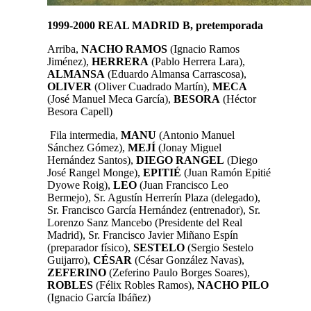
1999-2000 REAL MADRID B, pretemporada
Arriba,
NACHO
RAMOS
(Ignacio Ramos
Jiménez)
,
HERRERA
(Pablo Herrera Lara),
ALMANSA
(Eduardo Almansa Carrascosa),
OLIVER
(Oliver Cuadrado Martín)
,
MECA
(José Manuel Meca García)
,
BESORA
(Héctor
Besora Capell)
Fila intermedia,
MANU
(Antonio Manuel
Sánchez Gómez)
,
MEJÍ
(Jonay Miguel
Hernández Santos)
,
DIEGO RANGEL
(Diego
José Rangel Monge)
,
EPITIÉ
(Juan Ramón Epitié
Dyowe Roig)
,
LEO
(Juan Francisco Leo
Bermejo)
, Sr. Agustín Herrerín Plaza (delegado),
Sr. Francisco García Hernández (entrenador),
Sr.
Lorenzo Sanz Mancebo (Presidente del Real
Madrid), Sr. Francisco Javier Miñano Espín
(preparador físico),
SESTELO
(Sergio Sestelo
Guijarro)
,
CÉSAR
(César González Navas)
,
ZEFERINO
(Zeferino Paulo Borges Soares),
ROBLES
(Félix Robles Ramos)
,
NACHO
PILO
(Ignacio García Ibáñez)