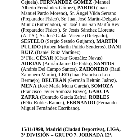
Cejuela)
,
FERNÁNDEZ GÓMEZ
(Manuel
Alberto Fernández Gómez)
,
PARDO
(Juan
Manuel Pardo Moreno)
,
Sr. Ángel Vilda Serrano
(Preparador Físico), Sr. Juan José Martín-Delgado
Muñiz (Entrenador), Sr. José Luis San Martín Rey
(Preparador Físico ), Sr. Jesús Sánchez Llorente
(A.T.S.), Sr. José Galán Vicente (Delegado),
SESTELO
(Sergio Sestelo Guijarro),
MARTÍN
PULIDO
(Rubén Martín Pulido Senderos),
DANI
RUIZ
(Daniel Ruiz Martínez)
3ª Fila,
CÉSAR
(César González Navas),
ADRIÁN
(Adrián Jaime De Pablo),
SANTOS
(Andrés Del Campo Santos),
ZAHONERO
(Raúl
Zahonero Martín),
LEO
(Juan Francisco Leo
Bermejo),
BELTRÁN
(Germán Beltrán Juárez),
MENA
(José María Mena García),
SOMOZA
(Francisco Javier Somoza Bravo),
GARCÍA
ZAFRA
(Conrado García Zafra),
ROBLES
(Félix Robles Ramos),
FERNANDO
(Fernando
Miguel Fernández Escribano).
15/11/1998, Madrid (Ciudad Deportiva), LIGA,
3ª DIVISIÓN – GRUPO 7, JORNADA 12ª,