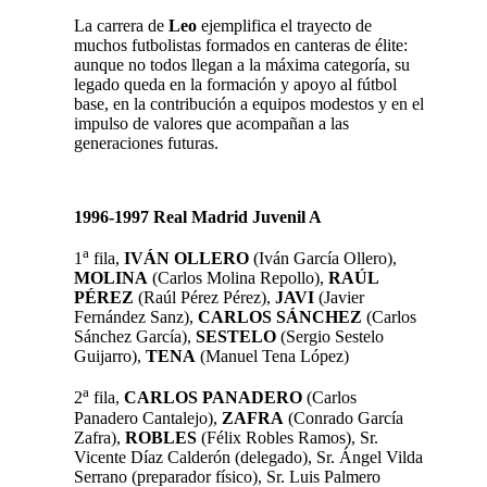
La carrera de
Leo
ejemplifica el trayecto de
muchos futbolistas formados en canteras de élite:
aunque no todos llegan a la máxima categoría, su
legado queda en la formación y apoyo al fútbol
base, en la contribución a equipos modestos y en el
impulso de valores que acompañan a las
generaciones futuras.
1996-1997 Real Madrid Juvenil A
a
1
fila,
IVÁN OLLERO
(Iván García Ollero),
MOLINA
(Carlos Molina Repollo),
RAÚL
PÉREZ
(Raúl Pérez Pérez),
JAVI
(Javier
Fernández Sanz),
CARLOS SÁNCHEZ
(Carlos
Sánchez García),
SESTELO
(Sergio Sestelo
Guijarro),
TENA
(Manuel Tena López)
a
2
fila,
CARLOS PANADERO
(Carlos
Panadero Cantalejo),
ZAFRA
(Conrado García
Zafra),
ROBLES
(Félix Robles Ramos), Sr.
Vicente Díaz Calderón (delegado), Sr. Ángel Vilda
Serrano (preparador físico), Sr. Luis Palmero