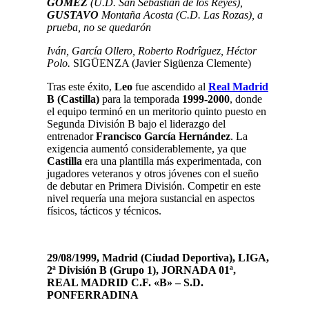
GÓMEZ
(U.D. San Sebastián de los Reyes),
GUSTAVO
Montaña Acosta (C.D. Las Rozas), a
prueba, no se quedarón
Iván, García Ollero, Roberto Rodrîguez, Héctor
Polo.
SIGÜENZA (Javier Sigüenza Clemente)
Tras este éxito,
Leo
fue ascendido al
Real Madrid
B (Castilla)
para la temporada
1999-2000
, donde
el equipo terminó en un meritorio quinto puesto en
Segunda División B bajo el liderazgo del
entrenador
Francisco García Hernández
. La
exigencia aumentó considerablemente, ya que
Castilla
era una plantilla más experimentada, con
jugadores veteranos y otros jóvenes con el sueño
de debutar en Primera División. Competir en este
nivel requería una mejora sustancial en aspectos
físicos, tácticos y técnicos.
29/08/1999, Madrid (Ciudad Deportiva), LIGA,
2ª División B (Grupo 1), JORNADA 01ª,
REAL MADRID C.F. «B» – S.D.
PONFERRADINA