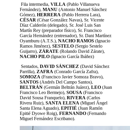
Fila intermedia,
VILLA
(Pablo Villanueva
Fernández)
,
MANU
(Antonio Manuel Sánchez
Gómez)
,
HERRERA
(Pablo Herrera Lara),
CÉSAR
(César González Navas)
,
Sr. Vicente
Díaz Calderón (delegado)
, Sr.
José Luis San
Martín
Rey (
preparador físico
), Sr.
Francisco
García Hernández
(entrenador), Sr. Dani Martínez
Oyamburu (A.T.S.),
NACHO
RAMOS
(Ignacio
Ramos Jiménez),
SESTELO
(Sergio Sestelo
Guijarro)
,
ZÁRATE
(Rolando David Zárate),
NACHO
PILO
(Ignacio García Ibáñez)
Sentados,
DAVID SÁNCHEZ
(David Sánchez
Parrilla),
ZAFRA
(Conrado García Zafra)
,
SOMOZA
(Francisco Javier Somoza Bravo)
,
SANTOS
(Andrés Del Campo Santos)
,
BELTRÁN
(Germán Beltrán Juárez)
,
LEO
(Juan
Francisco Leo Bermejo)
,
SOUSA
(Francisco
David Sousa Franquelo)
,
RIVERA
(
Carlos
Rivera Ruiz)
,
SANTA
ELENA
(Miguel Ángel
Santa Elena Aguado)
,
EPITIÉ
(Juan Ramón
Epitié Dyowe Roig)
,
FERNANDO
(Fernando
Miguel Fernández Escribano).