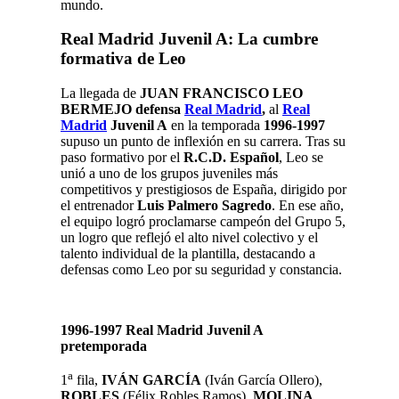
mundo.
Real Madrid Juvenil A: La cumbre
formativa de Leo
La llegada de
JUAN FRANCISCO LEO
BERMEJO defensa
Real Madrid
,
al
Real
Madrid
Juvenil A
en la temporada
1996-1997
supuso un punto de inflexión en su carrera. Tras su
paso formativo por el
R.C.D. Español
, Leo se
unió a uno de los grupos juveniles más
competitivos y prestigiosos de España, dirigido por
el entrenador
Luis Palmero Sagredo
. En ese año,
el equipo logró proclamarse campeón del Grupo 5,
un logro que reflejó el alto nivel colectivo y el
talento individual de la plantilla, destacando a
defensas como Leo por su seguridad y constancia.
1996-1997 Real Madrid Juvenil A
pretemporada
a
1
fila,
IVÁN GARCÍA
(Iván García Ollero),
ROBLES
(Félix Robles Ramos),
MOLINA