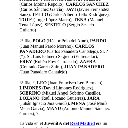
(Carlos Molina Repollo),
CARLOS SÁNCHEZ
(Carlos Sánchez García),
JAVI
(Javier Fernández
Sanz),
TELLO
(Carlos Alberto Tello Rodríguez),
TOTE
(Jorge López Marco),
TENA
(Manuel
Tena López),
SESTELO
(Sergio Sestelo
Guijarro)
a
2
fila,
POLO
(Héctor Polo del Amo),
PARDO
(Juan Manuel Pardo Moreno),
CARLOS
PANADERO
(Carlos Panadero Cantalejo), Sr. ?
(*), Sr. Luis Palmero Sagredo (Entrenador),
FREY
(Rubén Frey Carracedo),
ZAFRA
(Conrado García Zafra),
JUAN PANADERO
(Juan Panadero Cantalejo)
a
3
fila,
?,
LEO
(Juan Francisco Leo Bermejo),
LIMONES
(David Limones Rodríguez),
SOBRINO
(Miguel Ángel Sobrino Castillo),
LOZANO
(Raúl Lozano Gutiérrez),
JARA
(Julián Ignacio Jara García),
MENA
(José María
Mena García),
MANU
(Antonio Manuel Sánchez
Gómez),
?.
La vida en el
Juvenil A del
Real Madrid
era un