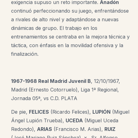
exigencia supuso un reto importante.
Anadón
continuó perfeccionando su juego, enfrentándose
a rivales de alto nivel y adaptándose a nuevas
dinámicas de grupo. El trabajo en los
entrenamientos se centraba en la mejora técnica y
táctica, con énfasis en la movilidad ofensiva y la
finalización.
1967-1968 Real Madrid Juvenil B
, 12/10/1967,
Madrid (Ernesto Cotorruelo), Liga 1ª Regional,
Jornada 05ª, vs C.D. PLATA
De pie,
FELICES
(Ricardo Felices),
LUPIÓN
(Miguel
Ángel Lupión Trueba),
UCEDA
(Miguel Uceda
Redondo),
ARIAS
(Francisco M. Arias)
,
RUIZ
(José Mariano Ruiz Sánchez)
,
x
,
Sr. Alfonso