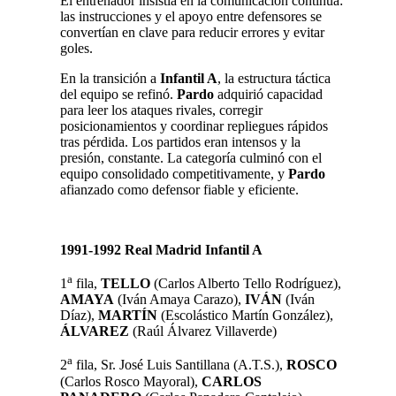
El entrenador insistía en la comunicación continua:
las instrucciones y el apoyo entre defensores se
convertían en clave para reducir errores y evitar
goles.
En la transición a
Infantil A
, la estructura táctica
del equipo se refinó.
Pardo
adquirió capacidad
para leer los ataques rivales, corregir
posicionamientos y coordinar repliegues rápidos
tras pérdida. Los partidos eran intensos y la
presión, constante. La categoría culminó con el
equipo consolidado competitivamente, y
Pardo
afianzado como defensor fiable y eficiente.
1991-1992 Real Madrid Infantil A
a
1
fila,
TELLO
(Carlos Alberto Tello Rodríguez),
AMAYA
(Iván Amaya Carazo),
IVÁN
(Iván
Díaz),
MARTÍN
(Escolástico Martín González),
ÁLVAREZ
(Raúl Álvarez Villaverde)
a
2
fila, Sr. José Luis Santillana (A.T.S.),
ROSCO
(Carlos Rosco Mayoral),
CARLOS