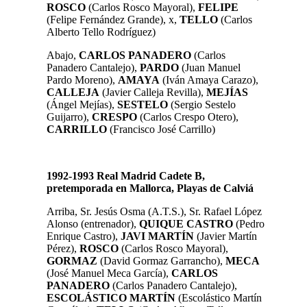
ROSCO
(Carlos Rosco Mayoral),
FELIPE
(Felipe Fernández Grande), x,
TELLO
(Carlos
Alberto Tello Rodríguez)
Abajo,
CARLOS PANADERO
(Carlos
Panadero Cantalejo),
PARDO
(Juan Manuel
Pardo Moreno),
AMAYA
(Iván Amaya Carazo),
CALLEJA
(Javier Calleja Revilla),
MEJÍAS
(Ángel Mejías),
SESTELO
(Sergio Sestelo
Guijarro),
CRESPO
(Carlos Crespo Otero),
CARRILLO
(Francisco José Carrillo)
1992-1993 Real Madrid Cadete B,
pretemporada en Mallorca, Playas de Calviá
Arriba, Sr. Jesús Osma (A.T.S.), Sr. Rafael López
Alonso (entrenador),
QUIQUE CASTRO
(Pedro
Enrique Castro),
JAVI MARTÍN
(Javier Martín
Pérez),
ROSCO
(Carlos Rosco Mayoral),
GORMAZ
(David Gormaz Garrancho),
MECA
(José Manuel Meca García),
CARLOS
PANADERO
(Carlos Panadero Cantalejo),
ESCOLÁSTICO
MARTÍN
(Escolástico Martín