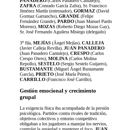
PANADERO
(Carlos Panadero Cantalejo),
ZAFRA
(Conrado García Zafra), Sr. Francisco
Jiménez Martín (entrenador),
GORMAZ
(David
Gormaz Garrancho),
GRANDE
(Felipe
Fernández Grande),
PARDO
(Juan Manuel Pardo
Moreno),
MOZAS
(Roberto Diego Mozas Gay),
Sr. José Fernando Aguilera Misiego (delegado)
a
3
fila,
MEJÍAS
(Ángel Mejías),
CALLEJA
(Javier Calleja Revilla),
JUAN PANADERO
(Juan Panadero Cantalejo),
CRESPO
(Carlos
Crespo Otero),
MOLINA
(Carlos Molina
Repollo),
SESTELO
(Sergio Sestelo Guijarro),
BUSTAMANTE
(Miguel Ángel Bustamante
García),
PRIETO
(José María Prieto),
CARRILLO
(Francisco José Carrillo).
Gestión emocional y crecimiento
grupal
La exigencia física iba acompañada de la presión
psicológica. Partidos contra rivales de tradición,
objetivos colectivos y entorno competitivo
obligaban a los jugadores a manejar los nervios,
controlar la ansiedad y mantener el foco.
JUAN