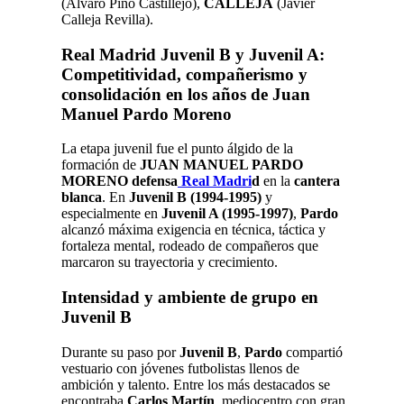
(Álvaro Pino Castillejo),
CALLEJA
(Javier
Calleja Revilla).
Real Madrid Juvenil B y Juvenil A:
Competitividad, compañerismo y
consolidación en los años de Juan
Manuel Pardo Moreno
La etapa juvenil fue el punto álgido de la
formación de
JUAN MANUEL PARDO
MORENO defensa
Real Madri
d
en la
cantera
blanca
. En
Juvenil B (1994-1995)
y
especialmente en
Juvenil A (1995-1997)
,
Pardo
alcanzó máxima exigencia en técnica, táctica y
fortaleza mental, rodeado de compañeros que
marcaron su trayectoria y crecimiento.
Intensidad y ambiente de grupo en
Juvenil B
Durante su paso por
Juvenil B
,
Pardo
compartió
vestuario con jóvenes futbolistas llenos de
ambición y talento. Entre los más destacados se
encontraba
Carlos Martín
, mediocentro con gran