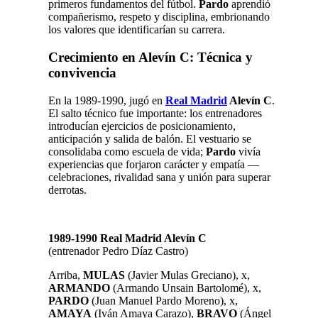
primeros fundamentos del fútbol.
Pardo
aprendió
compañerismo, respeto y disciplina, embrionando
los valores que identificarían su carrera.
Crecimiento en Alevín C: Técnica y
convivencia
En la 1989-1990, jugó en
Real Madrid
Alevín C
.
El salto técnico fue importante: los entrenadores
introducían ejercicios de posicionamiento,
anticipación y salida de balón. El vestuario se
consolidaba como escuela de vida;
Pardo
vivía
experiencias que forjaron carácter y empatía —
celebraciones, rivalidad sana y unión para superar
derrotas.
1989-1990
Real Madrid Alevín C
(entrenador Pedro Díaz Castro)
Arriba,
MULAS
(Javier Mulas Greciano), x,
ARMANDO
(Armando Unsain Bartolomé), x,
PARDO
(Juan Manuel Pardo Moreno), x,
AMAYA
(Iván Amaya Carazo),
BRAVO
(Ángel