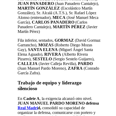
JUAN PANADERO
(Juan Panadero Cantalejo),
MARTÍN GONZÁLEZ
(Escolástico Martín
González), Sr. Alcalá (A.T.S.), Sr. Rafael López
Alonso (entrenador),
MECA
(José Manuel Meca
García),
CARLOS PANADERO
(Carlos
Panadero Cantalejo),
MARTÍN
PÉREZ
(Javier
Martín Pérez)
Fila inferior, sentados,
GORMAZ
(David Gormaz
Garrancho),
MOZAS
(Roberto Diego Mozas
Gay),
SANTA ELENA
(Miguel Ángel Santa
Elena Aguado),
RIVERA
(Alberto Rivera
Pizarro),
SESTELO
(Sergio Sestelo Guijarro),
CALLEJA
(Javier Calleja Revilla),
PARDO
(Juan Manuel Pardo Moreno),
ZAFRA
(Conrado
García Zafra).
Trabajo de equipo y liderazgo
silencioso
En
Cadete A
, la exigencia alcanzó otro nivel.
JUAN MANUEL PARDO MORENO defensa
Real Madri
d,
consolidó su capacidad de
organizar la defensa, comunicarse con portero y