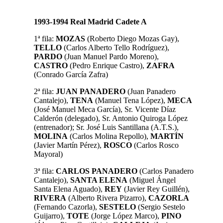
1993-1994 Real Madrid Cadete A
1ª fila:
MOZAS
(Roberto Diego Mozas Gay),
TELLO
(Carlos Alberto Tello Rodríguez),
PARDO
(Juan Manuel Pardo Moreno),
CASTRO
(Pedro Enrique Castro),
ZAFRA
(Conrado García Zafra)
2ª fila:
JUAN PANADERO
(Juan Panadero
Cantalejo),
TENA
(Manuel Tena López),
MECA
(José Manuel Meca García), Sr. Vicente Díaz
Calderón (delegado), Sr. Antonio Quiroga López
(entrenador); Sr. José Luis Santillana (A.T.S.),
MOLINA
(Carlos Molina Repollo),
MARTÍN
(Javier Martín Pérez),
ROSCO
(Carlos Rosco
Mayoral)
3ª fila:
CARLOS PANADERO
(Carlos Panadero
Cantalejo),
SANTA ELENA
(Miguel Ángel
Santa Elena Aguado),
REY
(Javier Rey Guillén),
RIVERA
(Alberto Rivera Pizarro),
CAZORLA
(Fernando Cazorla),
SESTELO
(Sergio Sestelo
Guijarro),
TOTE
(Jorge López Marco),
PINO