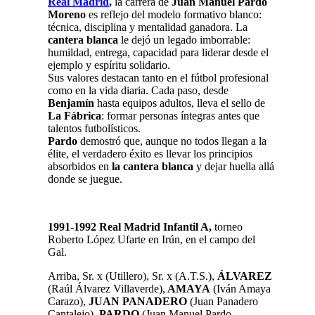
Real Madrid
,
la carrera de
Juan Manuel Pardo
Moreno
es reflejo del modelo formativo blanco:
técnica, disciplina y mentalidad ganadora. La
cantera blanca
le dejó un legado imborrable:
humildad, entrega, capacidad para liderar desde el
ejemplo y espíritu solidario.
Sus valores destacan tanto en el fútbol profesional
como en la vida diaria. Cada paso, desde
Benjamín
hasta equipos adultos, lleva el sello de
La Fábrica
: formar personas íntegras antes que
talentos futbolísticos.
Pardo
demostró que, aunque no todos llegan a la
élite, el verdadero éxito es llevar los principios
absorbidos en
la cantera blanca
y dejar huella allá
donde se juegue.
1991-1992 Real Madrid Infantil A,
torneo
Roberto López Ufarte en Irún, en el campo del
Gal.
Arriba, Sr. x (Utillero), Sr. x (A.T.S.),
ÁLVAREZ
(Raúl Álvarez Villaverde),
AMAYA
(Iván Amaya
Carazo),
JUAN PANADERO
(Juan Panadero
Cantalejo),
PARDO
(Juan Manuel Pardo