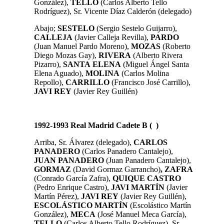
González),
TELLO
(Carlos Alberto Tello
Rodríguez), Sr. Vicente Díaz Calderón (delegado)
Abajo;
SESTELO
(Sergio Sestelo Guijarro),
CALLEJA
(Javier Calleja Revilla),
PARDO
(Juan Manuel Pardo Moreno),
MOZAS
(Roberto
Diego Mozas Gay),
RIVERA
(Alberto Rivera
Pizarro),
SANTA
ELENA
(Miguel Ángel Santa
Elena Aguado),
MOLINA
(Carlos Molina
Repollo),
CARRILLO
(Francisco José Carrillo),
JAVI
REY
(Javier Rey Guillén)
1992-1993 Real Madrid Cadete B ( )
Arriba, Sr. Álvarez (delegado),
CARLOS
PANADERO
(Carlos Panadero Cantalejo),
JUAN
PANADERO
(Juan Panadero Cantalejo),
GORMAZ
(David Gormaz Garrancho)
, ZAFRA
(Conrado García Zafra),
QUIQUE CASTRO
(Pedro Enrique Castro),
JAVI MARTÍN
(Javier
Martín Pérez),
JAVI
REY
(Javier Rey Guillén),
ESCOLÁSTICO
MARTÍN
(Escolástico Martín
González),
MECA
(José Manuel Meca García),
TELLO
(Carlos Alberto Tello Rodríguez),
Sr.