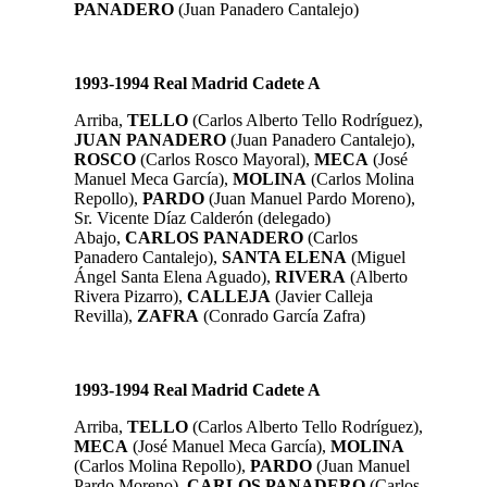
PANADERO
(Juan Panadero Cantalejo)
1993-1994 Real Madrid Cadete A
Arriba,
TELLO
(Carlos Alberto Tello Rodríguez),
JUAN PANADERO
(Juan Panadero Cantalejo),
ROSCO
(Carlos Rosco Mayoral),
MECA
(José
Manuel Meca García),
MOLINA
(Carlos Molina
Repollo),
PARDO
(Juan Manuel Pardo Moreno),
Sr. Vicente Díaz Calderón (delegado)
Abajo,
CARLOS PANADERO
(Carlos
Panadero Cantalejo),
SANTA ELENA
(Miguel
Ángel Santa Elena Aguado),
RIVERA
(Alberto
Rivera Pizarro),
CALLEJA
(Javier Calleja
Revilla),
ZAFRA
(Conrado García Zafra)
1993-1994 Real Madrid Cadete A
Arriba,
TELLO
(Carlos Alberto Tello Rodríguez),
MECA
(José Manuel Meca García),
MOLINA
(Carlos Molina Repollo),
PARDO
(Juan Manuel
Pardo Moreno),
CARLOS PANADERO
(Carlos