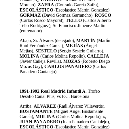
Moreno),
ZAFRA
(Conrado García Zafra),
ESCOLÁSTICO
(Escolástico Martín González),
GORMAZ
(David Gormaz Garrancho),
ROSCO
(Carlos Rosco Mayoral),
TELLO
(Carlos Alberto
Tello Rodríguez), Sr. Francisco Jiménez Martín
(entrenador).
Abajo, Sr. Álvarez (delegado),
MARTÍN
(Martín
Raúl Fernández García),
MEJÍAS
(Ángel
Mejías),
SESTELO
(Sergio Sestelo Guijarro),
MOLINA
(Carlos Molina Repollo),
CALLEJA
(Javier Calleja Revilla),
MOZAS
(Roberto Diego
Mozas Gay),
CARLOS PANADERO
(Carlos
Panadero Cantalejo)
1991-1992 Real Madrid Infantil A
, Trofeo
Desafio Canal Plus, vs F.C. Barcelona
Arriba,
ÁLVAREZ
(Raúl Álvarez Villaverde),
BUSTAMANTE
(Miguel Ángel Bustamante
García),
MOLINA
(Carlos Molina Repollo), x,
JUAN PANADERO
(Juan Panadero Cantalejo),
ESCOLÁSTICO
(Escolástico Martín González),