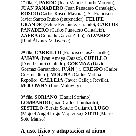
a
1
fila, ?,
PARDO
(Juan Manuel Pardo Moreno),
JUAN PANADERO
(Juan Panadero Cantalejo),
ROSCO
(Carlos Rosco Mayoral), Sr. Francisco
Javier Santos Rubio (entrenador),
FELIPE
GRANDE
(Felipe Fernández Grande),
CARLOS
PANADERO
(Carlos Panadero Cantalejo),
ZAFRA
(Conrado García Zafra),
ÁLVAREZ
(Raúl Álvarez Villaverde)
a
2
fila,
CARRILLO
(Francisco José Carrillo),
AMAYA
(Iván Amaya Carazo),
CUBILLO
(David García Cubillo),
GORMAZ
(David
Gormaz Garrancho),
IVÁN
(-),
CRESPO
(Carlos
Crespo Otero),
MOLINA
(Carlos Molina
Repollo),
CALLEJA
(Javier Calleja Revilla),
MOLOWNY
(Luis Molowny)
a
3
fila,
SORIANO
(Daniel Soriano),
LOMBARDO
(Juan Carlos Lombardo),
SESTELO
(Sergio Sestelo Guijarro),
LUGO
(Miguel Ángel Lugo Vaquerizo),
SOTO
(Mario
Soto Manso)
Ajuste físico y adaptación al ritmo