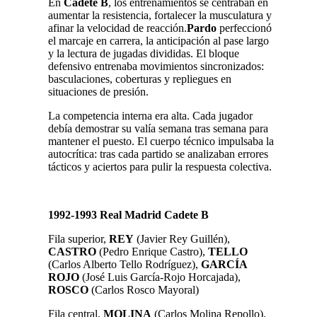
En
Cadete B
, los entrenamientos se centraban en
aumentar la resistencia, fortalecer la musculatura y
afinar la velocidad de reacción.
Pardo
perfeccionó
el marcaje en carrera, la anticipación al pase largo
y la lectura de jugadas divididas. El bloque
defensivo entrenaba movimientos sincronizados:
basculaciones, coberturas y repliegues en
situaciones de presión.
La competencia interna era alta. Cada jugador
debía demostrar su valía semana tras semana para
mantener el puesto. El cuerpo técnico impulsaba la
autocrítica: tras cada partido se analizaban errores
tácticos y aciertos para pulir la respuesta colectiva.
1992-1993 Real Madrid Cadete B
Fila superior,
REY
(Javier Rey Guillén),
CASTRO
(Pedro Enrique Castro),
TELLO
(Carlos Alberto Tello Rodríguez),
GARCÍA
ROJO
(José Luis García-Rojo Horcajada),
ROSCO
(Carlos Rosco Mayoral)
Fila central,
MOLINA
(Carlos Molina Repollo),