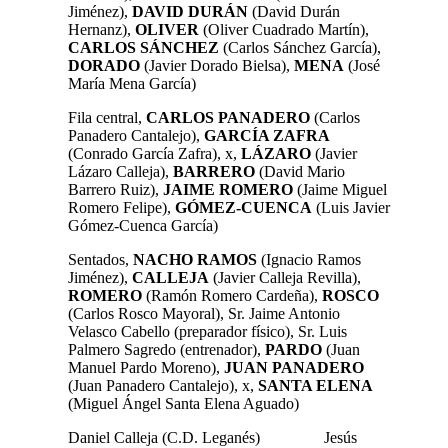
Jiménez),
DAVID
DURÁN
(David Durán
Hernanz),
OLIVER
(Oliver Cuadrado Martín),
CARLOS SÁNCHEZ
(Carlos Sánchez García),
DORADO
(Javier Dorado Bielsa),
MENA
(José
María Mena García)
Fila central,
CARLOS PANADERO
(Carlos
Panadero Cantalejo),
GARCÍA
ZAFRA
(Conrado García Zafra), x,
LÁZARO
(Javier
Lázaro Calleja),
BARRERO
(David Mario
Barrero Ruiz),
JAIME ROMERO
(Jaime Miguel
Romero Felipe),
GÓMEZ-CUENCA
(Luis Javier
Gómez-Cuenca García)
Sentados,
NACHO
RAMOS
(Ignacio Ramos
Jiménez),
CALLEJA
(Javier Calleja Revilla),
ROMERO
(Ramón Romero Cardeña),
ROSCO
(Carlos Rosco Mayoral), Sr. Jaime Antonio
Velasco Cabello (preparador físico), Sr. Luis
Palmero Sagredo (entrenador),
PARDO
(Juan
Manuel Pardo Moreno),
JUAN PANADERO
(Juan Panadero Cantalejo), x,
SANTA ELENA
(Miguel Ángel Santa Elena Aguado)
Daniel Calleja (C.D. Leganés) Jesús