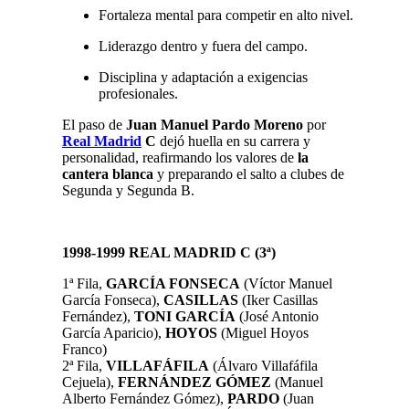
Fortaleza mental para competir en alto nivel.
Liderazgo dentro y fuera del campo.
Disciplina y adaptación a exigencias
profesionales.
El paso de
Juan Manuel Pardo Moreno
por
Real Madrid
C
dejó huella en su carrera y
personalidad, reafirmando los valores de
la
cantera blanca
y preparando el salto a clubes de
Segunda y Segunda B.
1998-1999 REAL MADRID C (3
ª)
1ª Fila,
GARCÍA FONSECA
(Víctor Manuel
García Fonseca),
CASILLAS
(Iker Casillas
Fernández),
TONI GARCÍA
(José Antonio
García Aparicio),
HOYOS
(Miguel Hoyos
Franco)
2ª Fila,
VILLAFÁFILA
(Álvaro Villafáfila
Cejuela)
,
FERNÁNDEZ GÓMEZ
(Manuel
Alberto Fernández Gómez)
,
PARDO
(Juan