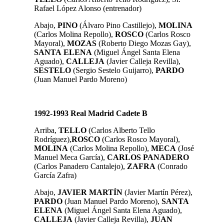
Rafael López Alonso (entrenador)
Abajo,
PINO
(Álvaro Pino Castillejo),
MOLINA
(Carlos Molina Repollo),
ROSCO
(Carlos Rosco
Mayoral),
MOZAS
(Roberto Diego Mozas Gay),
SANTA
ELENA
(Miguel Ángel Santa Elena
Aguado),
CALLEJA
(Javier Calleja Revilla),
SESTELO
(Sergio Sestelo Guijarro),
PARDO
(Juan Manuel Pardo Moreno)
1992-1993 Real Madrid Cadete B
Arriba,
TELLO
(Carlos Alberto Tello
Rodríguez),
ROSCO
(Carlos Rosco Mayoral),
MOLINA
(Carlos Molina Repollo),
MECA
(José
Manuel Meca García),
CARLOS PANADERO
(Carlos Panadero Cantalejo)
,
ZAFRA
(Conrado
García Zafra)
Abajo,
JAVIER MARTÍN
(Javier Martín Pérez)
,
PARDO
(Juan Manuel Pardo Moreno),
SANTA
ELENA
(Miguel Ángel Santa Elena Aguado)
,
CALLEJA
(Javier Calleja Revilla),
JUAN