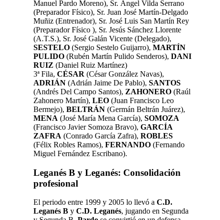
Manuel Pardo Moreno)
,
Sr. Ángel Vilda Serrano
(Preparador Físico), Sr. Juan José Martín-Delgado
Muñiz (Entrenador), Sr. José Luis San Martín Rey
(Preparador Físico ), Sr. Jesús Sánchez Llorente
(A.T.S.), Sr. José Galán Vicente (Delegado),
SESTELO
(Sergio Sestelo Guijarro),
MARTÍN
PULIDO
(Rubén Martín Pulido Senderos),
DANI
RUIZ
(Daniel Ruiz Martínez)
3ª Fila,
CÉSAR
(César González Navas),
ADRIÁN
(Adrián Jaime De Pablo),
SANTOS
(Andrés Del Campo Santos),
ZAHONERO
(Raúl
Zahonero Martín),
LEO
(Juan Francisco Leo
Bermejo),
BELTRÁN
(Germán Beltrán Juárez),
MENA
(José María Mena García),
SOMOZA
(Francisco Javier Somoza Bravo),
GARCÍA
ZAFRA
(Conrado García Zafra),
ROBLES
(Félix Robles Ramos),
FERNANDO
(Fernando
Miguel Fernández Escribano).
Leganés B y Leganés: Consolidación
profesional
El periodo entre 1999 y 2005 lo llevó a
C.D.
Leganés B
y
C.D. Leganés
, jugando en Segunda
y Segunda B.
Pardo
se convirtió en un defensa