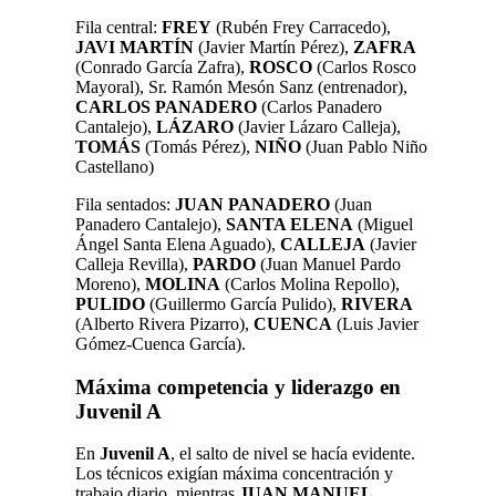
Fila central:
FREY
(Rubén Frey Carracedo),
JAVI MARTÍN
(Javier Martín Pérez),
ZAFRA
(Conrado García Zafra),
ROSCO
(Carlos Rosco
Mayoral), Sr. Ramón Mesón Sanz (entrenador),
CARLOS PANADERO
(Carlos Panadero
Cantalejo),
LÁZARO
(Javier Lázaro Calleja),
TOMÁS
(Tomás Pérez),
NIÑO
(Juan Pablo Niño
Castellano)
Fila sentados:
JUAN PANADERO
(Juan
Panadero Cantalejo),
SANTA ELENA
(Miguel
Ángel Santa Elena Aguado),
CALLEJA
(Javier
Calleja Revilla),
PARDO
(Juan Manuel Pardo
Moreno),
MOLINA
(Carlos Molina Repollo),
PULIDO
(Guillermo García Pulido),
RIVERA
(Alberto Rivera Pizarro),
CUENCA
(Luis Javier
Gómez-Cuenca García).
Máxima competencia y liderazgo en
Juvenil A
En
Juvenil A
, el salto de nivel se hacía evidente.
Los técnicos exigían máxima concentración y
trabajo diario, mientras
JUAN MANUEL