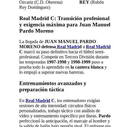
Ozcariz (C.D. Oberena)
REY
(Rubén
Rey Domínguez)
Real Madrid C: Transición profesional
y exigencia máxima para Juan Manuel
Pardo Moreno
La llegada de
JUAN MANUEL PARDO
MORENO defensa
Real Madri
d
a
Real Madrid
C
marcó su paso definitivo hacia el fútbol semi-
profesional. Competir en Tercera División durante
las temporadas
1997-1998
y
1998-1999
puso a
prueba todo lo aprendido en
la cantera blanca
y
lo empujó a superar nuevas barreras.
Entrenamientos avanzados y
preparación táctica
En
Real Madrid
C
, los entrenadores exigían
sesiones de alta intensidad: circuitos físicos
personalizados, trabajo táctico con análisis de
vídeo y entrenamiento específico por líneas.
Pardo
perfeccionó la anticipación, el marcaje al hombre y
la salida de balón bajo presión rival. El enfoque era