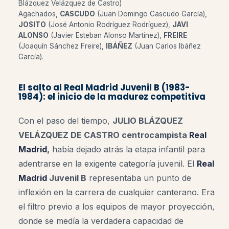
Blázquez Velázquez de Castro)
Agachados,
CASCUDO
(Juan Domingo Cascudo García),
JOSITO
(José Antonio Rodríguez Rodríguez),
JAVI
ALONSO
(Javier Esteban Alonso Martínez),
FREIRE
(Joaquín Sánchez Freire),
IBÁÑEZ
(Juan Carlos Ibáñez
García).
El salto al Real Madrid Juvenil B (1983-
1984): el inicio de la madurez competitiva
Con el paso del tiempo,
JULIO BLÁZQUEZ
VELÁZQUEZ DE CASTRO centrocampista
Real
Madrid
,
había dejado atrás la etapa infantil para
adentrarse en la exigente categoría juvenil. El
Real
Madrid
Juvenil B
representaba un punto de
inflexión en la carrera de cualquier canterano. Era
el filtro previo a los equipos de mayor proyección,
donde se medía la verdadera capacidad de