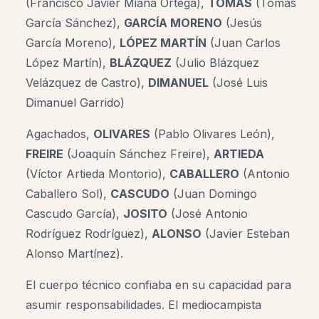
(Francisco Javier Miana Ortega),
TOMÁS
(Tomás
García Sánchez),
GARCÍA MORENO
(Jesús
García Moreno),
LÓPEZ MARTÍN
(Juan Carlos
López Martín),
BLÁZQUEZ
(Julio Blázquez
Velázquez de Castro),
DIMANUEL
(José Luis
Dimanuel Garrido)
Agachados,
OLIVARES
(Pablo Olivares León),
FREIRE
(Joaquín Sánchez Freire),
ARTIEDA
(Víctor Artieda Montorio),
CABALLERO
(Antonio
Caballero Sol),
CASCUDO
(Juan Domingo
Cascudo García),
JOSITO
(José Antonio
Rodríguez Rodríguez),
ALONSO
(Javier Esteban
Alonso Martínez).
El cuerpo técnico confiaba en su capacidad para
asumir responsabilidades. El mediocampista