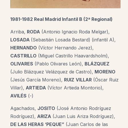
1981-1982 Real Madrid Infantil B (2ª Regional)
Arriba,
RODA
(Antonio Ignacio Roda Melgar),
LOSADA
(Sebastián Losada Bestard) (infantil A),
HERNANDO
(Víctor Hernando Jerez),
CASTRILLO
(Miguel Castrillo Haavardsholm),
OLIVARES
(Pablo Olivares León),
BLÁZQUEZ
(Julio Blázquez Velázquez de Castro),
MORENO
(Jesús García Moreno),
RUIZ
VILLAR
(Óscar Ruiz
Villar),
ARTIEDA
(Víctor Artieda Montorio)
,
AVILÉS
(-)
Agachados,
JOSITO
(José Antonio Rodríguez
Rodríguez),
ARIZA
(Juan Luis Ariza Rodríguez),
DE LAS HERAS ‘PEQUE”
(Juan Carlos de las