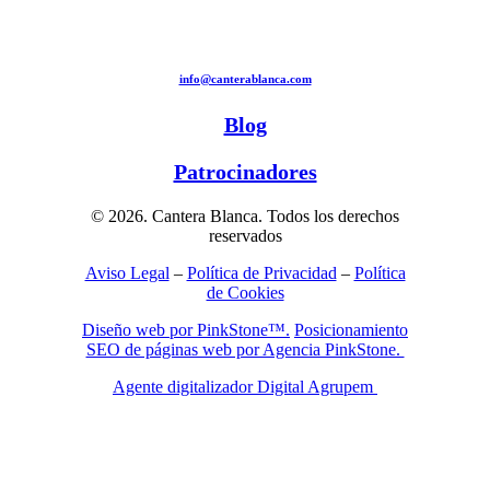
info@canterablanca.com
Blog
Patrocinadores
© 2026. Cantera Blanca. Todos los derechos
reservados
Aviso Legal
–
Política de Privacidad
–
Política
de Cookies
Diseño web por PinkStone™.
Posicionamiento
SEO de páginas web por Agencia PinkStone.
Agente digitalizador Digital Agrupem