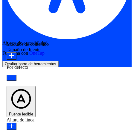
Ajustes de accesibilidad
Módulos de contenido
Tamaño de fuente
Funciona con
OneTap
Ocultar barra de herramientas
Por defecto
Fuente legible
Altura de línea