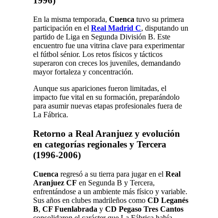
1996)
En la misma temporada,
Cuenca
tuvo su primera
participación en el
Real Madrid C
, disputando un
partido de Liga en Segunda División B. Este
encuentro fue una vitrina clave para experimentar
el fútbol sénior. Los retos físicos y tácticos
superaron con creces los juveniles, demandando
mayor fortaleza y concentración.
Aunque sus apariciones fueron limitadas, el
impacto fue vital en su formación, preparándolo
para asumir nuevas etapas profesionales fuera de
La Fábrica.
Retorno a Real Aranjuez y evolución
en categorías regionales y Tercera
(1996-2006)
Cuenca
regresó a su tierra para jugar en el
Real
Aranjuez CF
en Segunda B y Tercera,
enfrentándose a un ambiente más físico y variable.
Sus años en clubes madrileños como
CD Leganés
B
,
CF Fuenlabrada
y
CD Pegaso Tres Cantos
consolidaron el carácter que La Fábrica había