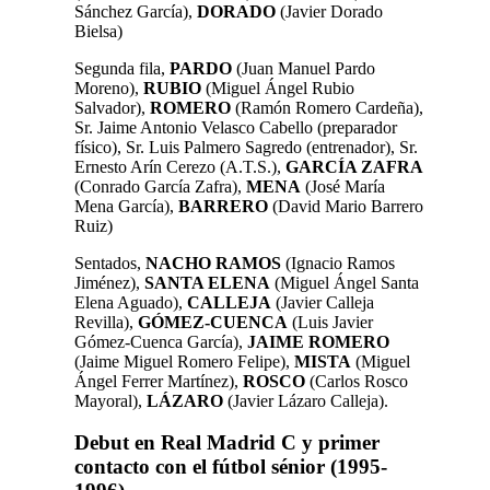
Sánchez García),
DORADO
(Javier Dorado
Bielsa)
Segunda fila,
PARDO
(Juan Manuel Pardo
Moreno),
RUBIO
(Miguel Ángel Rubio
Salvador),
ROMERO
(Ramón Romero Cardeña),
Sr. Jaime Antonio Velasco Cabello (preparador
físico), Sr. Luis Palmero Sagredo (entrenador), Sr.
Ernesto Arín Cerezo (A.T.S.),
GARCÍA
ZAFRA
(Conrado García Zafra),
MENA
(José María
Mena García),
BARRERO
(David Mario Barrero
Ruiz)
Sentados,
NACHO
RAMOS
(Ignacio Ramos
Jiménez),
SANTA ELENA
(Miguel Ángel Santa
Elena Aguado),
CALLEJA
(Javier Calleja
Revilla),
GÓMEZ-CUENCA
(Luis Javier
Gómez-Cuenca García),
JAIME ROMERO
(Jaime Miguel Romero Felipe),
MISTA
(Miguel
Ángel Ferrer Martínez),
ROSCO
(Carlos Rosco
Mayoral),
LÁZARO
(Javier Lázaro Calleja).
Debut en Real Madrid C y primer
contacto con el fútbol sénior (1995-