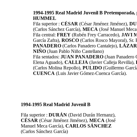
1994-1995 Real Madrid Juvenil B Pretemporada, p
HUMMEL
Fila superior :
CÉSAR
(César Jiménez Jiménez),
DU
(Carlos Sánchez García),
MECA
(José Manuel Meca
Fila central:
FREY
(Rubén Frey Carracedo),
JAVI 
García Zafra),
ROSCO
(Carlos Rosco Mayoral), Sr.
PANADERO
(Carlos Panadero Cantalejo),
LÁZA
NIÑO
(Juan Pablo Niño Castellano)
Fila sentados:
JUAN PANADERO
(Juan Panadero C
Elena Aguado),
CALLEJA
(Javier Calleja Revilla),
(Carlos Molina Repollo),
PULIDO
(Guillermo Garcí
CUENCA
(Luis Javier Gómez-Cuenca García).
1994-1995 Real Madrid Juvenil B
Fila superior :
DURÁN
(David Durán Hernanz),
CÉSAR
(César Jiménez Jiménez),
MECA
(José
Manuel Meca García),
CARLOS SÁNCHEZ
(Carlos Sánchez García)