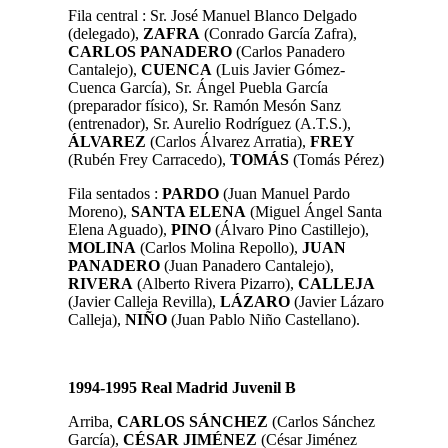
Fila central : Sr. José Manuel Blanco Delgado
(delegado),
ZAFRA
(Conrado García Zafra),
CARLOS PANADERO
(Carlos Panadero
Cantalejo),
CUENCA
(Luis Javier Gómez-
Cuenca García), Sr. Ángel Puebla García
(preparador físico), Sr. Ramón Mesón Sanz
(entrenador), Sr. Aurelio Rodríguez (A.T.S.),
ÁLVAREZ
(Carlos Álvarez Arratia),
FREY
(Rubén Frey Carracedo),
TOMÁS
(Tomás Pérez)
Fila sentados :
PARDO
(Juan Manuel Pardo
Moreno),
SANTA ELENA
(Miguel Ángel Santa
Elena Aguado),
PINO
(Álvaro Pino Castillejo),
MOLINA
(Carlos Molina Repollo),
JUAN
PANADERO
(Juan Panadero Cantalejo),
RIVERA
(Alberto Rivera Pizarro),
CALLEJA
(Javier Calleja Revilla),
LÁZARO
(Javier Lázaro
Calleja),
NIÑO
(Juan Pablo Niño Castellano).
1994-1995 Real Madrid Juvenil B
Arriba,
CARLOS SÁNCHEZ
(Carlos Sánchez
García),
CÉSAR JIMÉNEZ
(César Jiménez