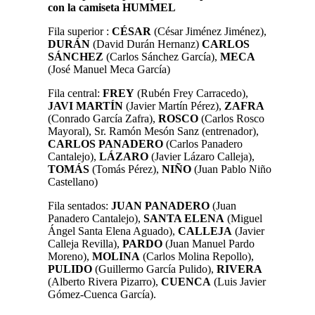
con la camiseta HUMMEL
Fila superior :
CÉSAR
(César Jiménez Jiménez),
DURÁN
(David Durán Hernanz)
CARLOS
SÁNCHEZ
(Carlos Sánchez García),
MECA
(José Manuel Meca García)
Fila central:
FREY
(Rubén Frey Carracedo),
JAVI MARTÍN
(Javier Martín Pérez),
ZAFRA
(Conrado García Zafra),
ROSCO
(Carlos Rosco
Mayoral), Sr. Ramón Mesón Sanz (entrenador),
CARLOS PANADERO
(Carlos Panadero
Cantalejo),
LÁZARO
(Javier Lázaro Calleja),
TOMÁS
(Tomás Pérez),
NIÑO
(Juan Pablo Niño
Castellano)
Fila sentados:
JUAN PANADERO
(Juan
Panadero Cantalejo),
SANTA ELENA
(Miguel
Ángel Santa Elena Aguado),
CALLEJA
(Javier
Calleja Revilla),
PARDO
(Juan Manuel Pardo
Moreno),
MOLINA
(Carlos Molina Repollo),
PULIDO
(Guillermo García Pulido),
RIVERA
(Alberto Rivera Pizarro),
CUENCA
(Luis Javier
Gómez-Cuenca García).