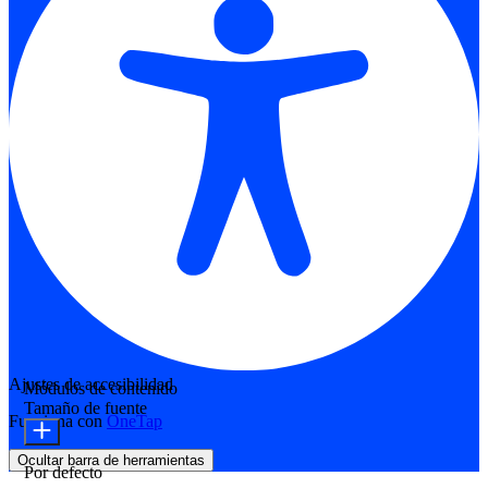
Ajustes de accesibilidad
Módulos de contenido
Tamaño de fuente
Funciona con
OneTap
Ocultar barra de herramientas
Por defecto