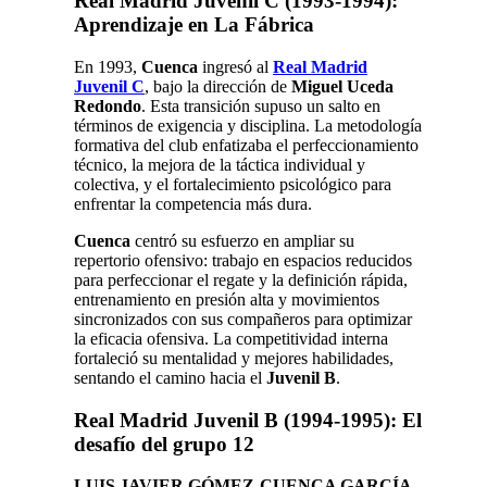
Real Madrid Juvenil C (1993-1994):
Aprendizaje en La Fábrica
En 1993,
Cuenca
ingresó al
Real Madrid
Juvenil C
, bajo la dirección de
Miguel Uceda
Redondo
. Esta transición supuso un salto en
términos de exigencia y disciplina. La metodología
formativa del club enfatizaba el perfeccionamiento
técnico, la mejora de la táctica individual y
colectiva, y el fortalecimiento psicológico para
enfrentar la competencia más dura.
Cuenca
centró su esfuerzo en ampliar su
repertorio ofensivo: trabajo en espacios reducidos
para perfeccionar el regate y la definición rápida,
entrenamiento en presión alta y movimientos
sincronizados con sus compañeros para optimizar
la eficacia ofensiva. La competitividad interna
fortaleció su mentalidad y mejores habilidades,
sentando el camino hacia el
Juvenil B
.
Real Madrid Juvenil B (1994-1995): El
desafío del grupo 12
LUIS JAVIER GÓMEZ-CUENCA GARCÍA