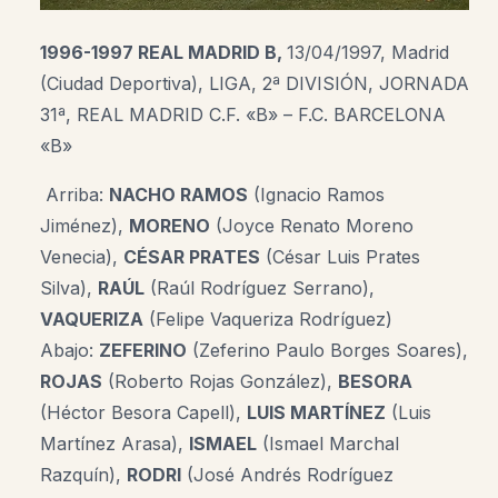
1996-1997 REAL MADRID B,
13/04/1997, Madrid
(Ciudad Deportiva), LIGA, 2ª DIVISIÓN, JORNADA
31ª, REAL MADRID C.F. «B» – F.C. BARCELONA
«B»
Arriba:
NACHO RAMOS
(Ignacio Ramos
Jiménez),
MORENO
(Joyce Renato Moreno
Venecia),
CÉSAR PRATES
(César Luis Prates
Silva),
RAÚL
(Raúl Rodríguez Serrano),
VAQUERIZA
(Felipe Vaqueriza Rodríguez)
Abajo:
ZEFERINO
(Zeferino Paulo Borges Soares),
ROJAS
(Roberto Rojas González),
BESORA
(Héctor Besora Capell),
LUIS MARTÍNEZ
(Luis
Martínez Arasa),
ISMAEL
(Ismael Marchal
Razquín),
RODRI
(José Andrés Rodríguez