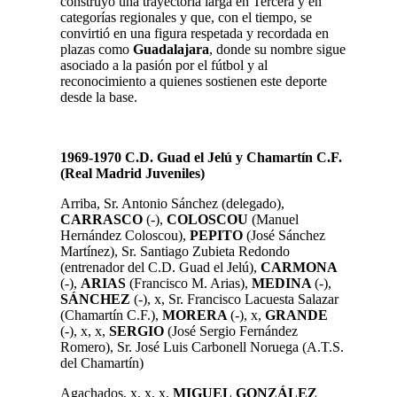
construyó una trayectoria larga en Tercera y en
categorías regionales y que, con el tiempo, se
convirtió en una figura respetada y recordada en
plazas como
Guadalajara
, donde su nombre sigue
asociado a la pasión por el fútbol y al
reconocimiento a quienes sostienen este deporte
desde la base.
1969-1970 C.D. Guad el Jelú y Chamartín C.F.
(Real Madrid Juveniles)
Arriba, Sr. Antonio Sánchez (delegado),
CARRASCO
(-)
,
COLOSCOU
(Manuel
Hernández Coloscou)
,
PEPITO
(José Sánchez
Martínez), Sr. Santiago Zubieta Redondo
(entrenador del C.D. Guad el Jelú),
CARMONA
(-)
,
ARIAS
(Francisco M. Arias)
,
MEDINA
(-)
,
SÁNCHEZ
(-)
, x, Sr. Francisco Lacuesta Salazar
(Chamartín C.F.),
MORERA
(-)
, x,
GRANDE
(-)
, x, x,
SERGIO
(José Sergio Fernández
Romero), Sr.
José Luis Carbonell Noruega (A.T.S.
del Chamartín)
Agachados, x, x, x,
MIGUEL
GONZÁLEZ