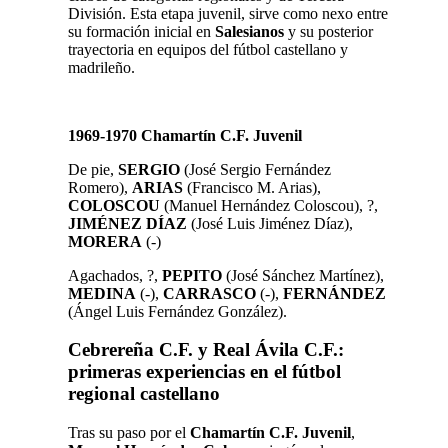
División. Esta etapa juvenil, sirve como nexo entre
su formación inicial en
Salesianos
y su posterior
trayectoria en equipos del fútbol castellano y
madrileño.
1969-1970 Chamartín C.F. Juvenil
De pie,
SERGIO
(José Sergio Fernández
Romero),
ARIAS
(Francisco M. Arias),
COLOSCOU
(Manuel Hernández Coloscou), ?,
JIMÉNEZ DÍAZ
(José Luis Jiménez Díaz),
MORERA
(-)
Agachados, ?,
PEPITO
(José Sánchez Martínez),
MEDINA
(-),
CARRASCO
(-),
FERNÁNDEZ
(Ángel Luis Fernández González).
Cebrereña C.F. y Real Ávila C.F.:
primeras experiencias en el fútbol
regional castellano
Tras su paso por el
Chamartín C.F. Juvenil
,