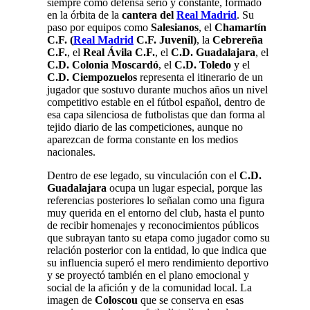
siempre como defensa serio y constante, formado
en la órbita de la
cantera del
Real Madrid
. Su
paso por equipos como
Salesianos
, el
Chamartín
C.F. (
Real Madrid
C.F. Juvenil)
, la
Cebrereña
C.F.
, el
Real Ávila C.F.
, el
C.D. Guadalajara
, el
C.D. Colonia Moscardó
, el
C.D. Toledo
y el
C.D. Ciempozuelos
representa el itinerario de un
jugador que sostuvo durante muchos años un nivel
competitivo estable en el fútbol español, dentro de
esa capa silenciosa de futbolistas que dan forma al
tejido diario de las competiciones, aunque no
aparezcan de forma constante en los medios
nacionales.
Dentro de ese legado, su vinculación con el
C.D.
Guadalajara
ocupa un lugar especial, porque las
referencias posteriores lo señalan como una figura
muy querida en el entorno del club, hasta el punto
de recibir homenajes y reconocimientos públicos
que subrayan tanto su etapa como jugador como su
relación posterior con la entidad, lo que indica que
su influencia superó el mero rendimiento deportivo
y se proyectó también en el plano emocional y
social de la afición y de la comunidad local. La
imagen de
Coloscou
que se conserva en esas