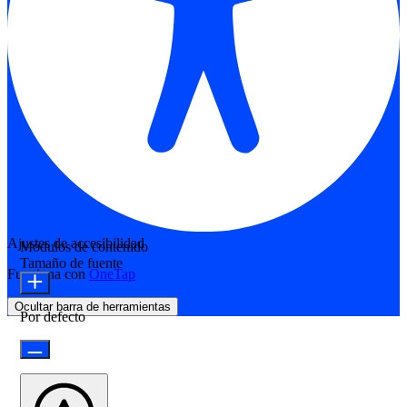
Ajustes de accesibilidad
Módulos de contenido
Tamaño de fuente
Funciona con
OneTap
Ocultar barra de herramientas
Por defecto