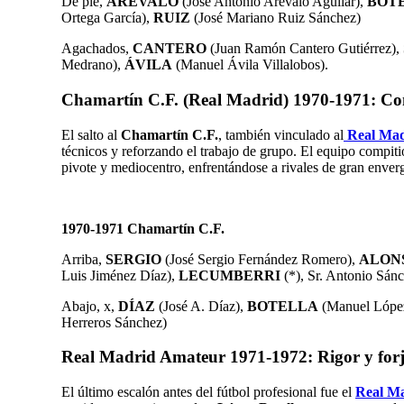
De pie,
ARÉVALO
(José Antonio Arévalo Aguilar),
BOT
Ortega García),
RUIZ
(José Mariano Ruiz Sánchez)
Agachados,
CANTERO
(Juan Ramón Cantero Gutiérrez),
Medrano),
ÁVILA
(Manuel Ávila Villalobos).
Chamartín C.F. (Real Madrid) 1970-1971: Co
El salto al
Chamartín C.F.
, también vinculado al
Real Mad
técnicos y reforzando el trabajo de grupo. El equipo comp
pivote y mediocentro, enfrentándose a rivales de gran enver
1970-1971 Chamartín C.F.
Arriba,
SERGIO
(
José Sergio Fernández Romero)
,
ALON
Luis Jiménez Díaz
),
LECUMBERRI
(*), Sr. Antonio Sán
Abajo, x,
DÍAZ
(
José A. Díaz
),
BOTELLA
(Manuel López
Herreros Sánchez)
Real Madrid Amateur 1971-1972: Rigor y forj
El último escalón antes del fútbol profesional fue el
Real M