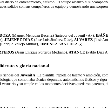
vel diario de entrenamiento, altísimo. El equipo alcanzó el subcampeona
enlaces sólidos con sus compañeros de equipo y demostrando una sorprend
DOZA
(Manuel Mendoza Becerra)
(jugador del Juvenil «A»),
IBÁÑ
»),
JIMÉNEZ DÍAZ
(José Luis Jiménez Díaz)
,
ÁLVAREZ
(José An
(Enrique Vallejo Muñoz),
JIMÉNEZ SÁNCHEZ
(-)
.
RTEROS
(Jesús Enrique Porteros Medrano)
,
ATANCE
(Pablo Díaz A
iderato y gloria nacional
s riendas del
Juvenil A
. La plantilla, repleta de talento y ambición, c
ogía que combinaba técnica depurada, automatismos tácticos y rigor fí
l vestuario y su temple en los momentos decisivos quedaron patentes, sie