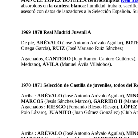
MANUEL LÓPEZ BOTELLA centrocampista
Real Ma
absorbidos en
la cantera blanca
: humildad, trabajo, sacrif
asesoró con datos de lanzadores a la Selección Española. Su
1969-1970 Real Madrid Juvenil A
De pie,
ARÉVALO
(José Antonio Arévalo Aguilar),
BOT
Ortega García),
RUIZ
(José Mariano Ruiz Sánchez)
Agachados,
CANTERO
(Juan Ramón Cantero Gutiérrez),
Medrano),
ÁVILA
(Manuel Ávila Villalobos).
1970-1971 Selección de Castilla de juveniles, todos del 
Arriba :
ARÉVALO
(José Antonio Arévalo Aguilar
),
MIN
MARCOS
(Jesús Sánchez Marcos),
GARRIDO II
(
Manu
Agachados :
RIESGO
(Fernando Riesgo Riesgo),
LÓPEZ
Polo Lázaro),
JUANITO
(Juan Gómez González) (Club Atl
Arriba :
ARÉVALO
(José Antonio Arévalo Aguilar),
MIN