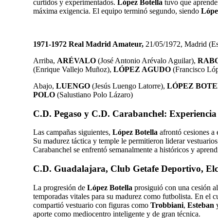
curtidos y experimentados.
López Botella
tuvo que aprender 
máxima exigencia. El equipo terminó segundo, siendo
Lópe
1971-1972 Real Madrid Amateur,
21/05/1972, Madrid (E
Arriba,
ARÉVALO
(José Antonio Arévalo Aguilar),
RAB
(Enrique Vallejo Muñoz),
LÓPEZ AGUDO
(Francisco Ló
Abajo,
LUENGO
(Jesús Luengo Latorre),
LÓPEZ BOT
POLO
(Salustiano Polo Lázaro)
C.D. Pegaso y C.D. Carabanchel: Experiencia 
Las campañas siguientes,
López Botella
afrontó cesiones a
Su madurez táctica y temple le permitieron liderar vestuario
Carabanchel se enfrentó semanalmente a históricos y aprendi
C.D. Guadalajara, Club Getafe Deportivo, Elche
La progresión de
López Botella
prosiguió con una cesión a
temporadas vitales para su madurez como futbolista. En el 
compartió vestuario con figuras como
Trobbiani
,
Esteban
aporte como mediocentro inteligente y de gran técnica.