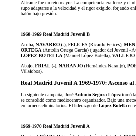
Alicante fue un reto mayor. La competencia era feroz y el ni
supo adaptarse a la velocidad y el rigor exigido, forjando 
balón bajo presión.
1968-1969 Real Madrid Juvenil B
Arriba,
NAVARRO
(-)
,
FELICES (Ricardo Felices)
,
MEN
ORTEGA
(Antolín Ortega García)
(jugador del Juvenil «A
LÓPEZ BOTELLA
(Manuel López Botella)
,
VALLEJO
Abajo,
FRIAL
(-)
,
NARANJO
(Hernández Naranjo)
,
PO
Villalobos)
.
Real Madrid Juvenil A 1969-1970: Ascenso al l
La siguiente campaña,
José Antonio Segura López
tomó la
se consolidó como mediocentro organizador. Bajo una metodol
en torneos eliminatorios. El liderazgo de
López Botella
en e
1969-1970 Real Madrid Juvenil A