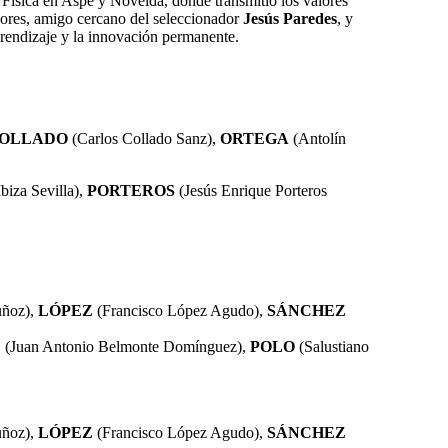
Física en Aspe y Novelda, donde transmitió los valores
adores, amigo cercano del seleccionador
Jesús Paredes
, y
prendizaje y la innovación permanente.
OLLADO
(Carlos Collado Sanz),
ORTEGA
(Antolín
biza Sevilla),
PORTEROS
(Jesús Enrique Porteros
uñoz),
LÓPEZ
(Francisco López Agudo),
SÁNCHEZ
E
(Juan Antonio Belmonte Domínguez),
POLO
(Salustiano
uñoz),
LÓPEZ
(Francisco López Agudo),
SÁNCHEZ