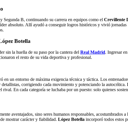
lo
 y Segunda B, continuando su carrera en equipos como el
Crevillente 
líder absoluto. Allí ayudó a conseguir logros históricos y vivió jornadas
s.
López Botella
r sin la huella de su paso por la cantera del
Real Madrid
. Ingresar e
onaron el resto de su vida deportiva y profesional.
ró en un entorno de máxima exigencia técnica y táctica. Los entrenad
 detallistas, corrigiendo cada movimiento y potenciando la autocrítica. L
 rival. En cada categoría se luchaba por un puesto: solo quienes sostení
mente aventajados, sino seres humanos responsables, acostumbrados a la p
e mostrar carácter y fiabilidad.
López Botella
incorporó todos estos pr