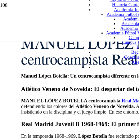
Historia Cant
Academia Int
Academia Fútbol A
Academia
Academia 
Academia 
Academia Fútbol V
MANUEL LÓPEZ
Campu
Campus V
T
centrocampista Rea
Bec
Coachi
Age
Manuel López Botella: Un centrocampista diferente en l
Atlético Veneno de Novelda: El despertar del t
MANUEL LÓPEZ BOTELLA centrocampista
Real Ma
defendiendo los colores del
Atlético Veneno de Novelda
. 
insistiendo en la disciplina y el juego limpio. En ese entorno
Real Madrid Juvenil B 1968-1969: El primer fi
En la temporada 1968-1969,
López Botella
fue reclutado p