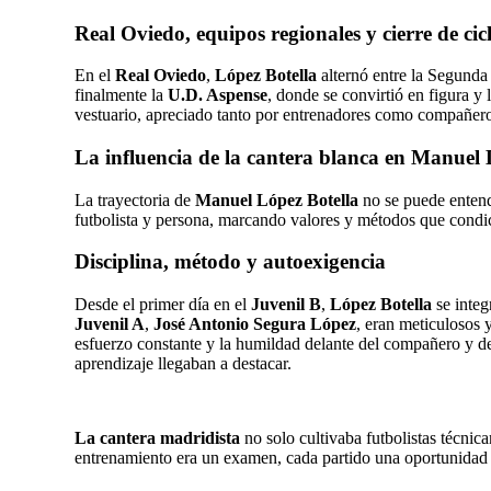
Real Oviedo, equipos regionales y cierre de cic
En el
Real Oviedo
,
López Botella
alternó entre la Segunda
finalmente la
U.D. Aspense
, donde se convirtió en figura y 
vestuario, apreciado tanto por entrenadores como compañero
La influencia de la cantera blanca en Manuel 
La trayectoria de
Manuel López Botella
no se puede entende
futbolista y persona, marcando valores y métodos que condici
Disciplina, método y autoexigencia
Desde el primer día en el
Juvenil B
,
López Botella
se integ
Juvenil A
,
José Antonio Segura López
, eran meticulosos y
esfuerzo constante y la humildad delante del compañero y del
aprendizaje llegaban a destacar.
La cantera madridista
no solo cultivaba futbolistas técnica
entrenamiento era un examen, cada partido una oportunidad d