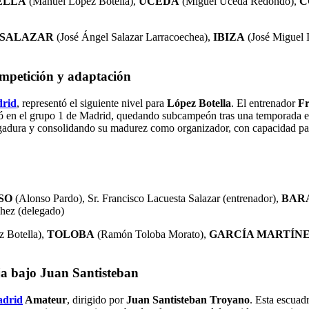
ELLA
(Manuel López Botella),
UCEDA
(Miguel Uceda Redondo),
C
SALAZAR
(José Ángel Salazar Larracoechea),
IBIZA
(José Miguel I
mpetición y adaptación
rid
, representó el siguiente nivel para
López Botella
. El entrenador
Fr
itió en el grupo 1 de Madrid, quedando subcampeón tras una temporada 
gadura y consolidando su madurez como organizador, con capacidad para 
SO
(Alonso Pardo), Sr. Francisco Lacuesta Salazar (entrenador),
BAR
chez (delegado)
 Botella),
TOLOBA
(Ramón Toloba Morato),
GARCÍA MARTÍN
a bajo Juan Santisteban
adrid
Amateur
, dirigido por
Juan Santisteban Troyano
. Esta escuad