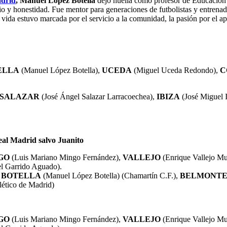
drid
, Manuel López Botella
dejó huella como profesor de Educación 
icio y honestidad. Fue mentor para generaciones de futbolistas y entren
 vida estuvo marcada por el servicio a la comunidad, la pasión por el a
ELLA
(Manuel López Botella),
UCEDA
(Miguel Uceda Redondo),
C
SALAZAR
(José Ángel Salazar Larracoechea),
IBIZA
(José Miguel I
Real Madrid salvo Juanito
GO
(Luis Mariano Mingo Fernández),
VALLEJO
(Enrique Vallejo M
el
Garrido Aguado).
 BOTELLA
(Manuel López Botella) (Chamartín C.F.),
BELMONT
ético de Madrid)
GO
(Luis Mariano Mingo Fernández),
VALLEJO
(Enrique Vallejo M