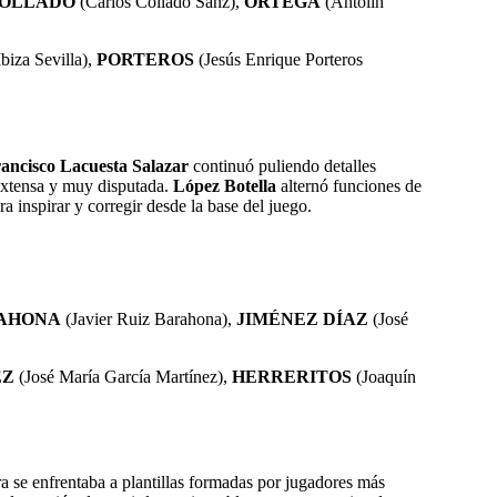
OLLADO
(Carlos Collado Sanz),
ORTEGA
(Antolín
biza Sevilla),
PORTEROS
(Jesús Enrique Porteros
ancisco Lacuesta Salazar
continuó puliendo detalles
extensa y muy disputada.
López Botella
alternó funciones de
inspirar y corregir desde la base del juego.
AHONA
(Javier Ruiz Barahona),
JIMÉNEZ DÍAZ
(
José
EZ
(José María García Martínez),
HERRERITOS
(Joaquín
ra se enfrentaba a plantillas formadas por jugadores más