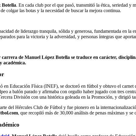
 Botella
. En cada club por el que pasó, transmitió la ética, seriedad y
 de colgar las botas y la necesidad de buscar la mejora continua.
acidad de liderazgo tranquila, sólida y generosa, fundamentada en la e
reparados para la victoria y la adversidad, y personas íntegras que aport
a y carrera de Manuel López Botella se traduce en carácter, discipli
 y académica.
or
ió en Educación Física (INEF), se doctoró en fútbol y obtuvo el carnet
olpeo a balón parado y afirmaba con orgullo haber jugado con tres centr
Tercera División con una histórica goleada en la Promoción, y dirigió t
parte del Hércules Club de Fútbol y fue pionero en la internacionaliza
utbol.com
, que recopiló más de 30,000 análisis de penas máximas y se co
cadémico