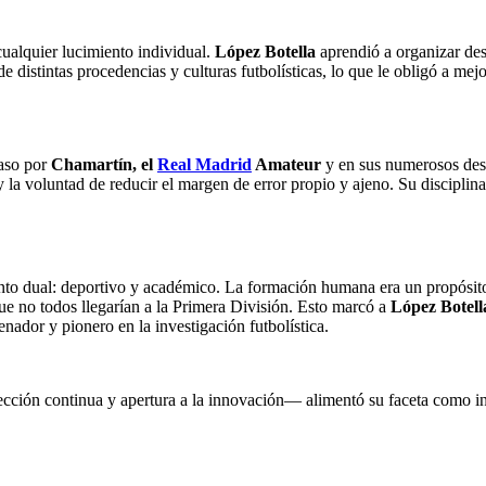
 cualquier lucimiento individual.
López Botella
aprendió a organizar des
e distintas procedencias y culturas futbolísticas, lo que le obligó a me
paso por
Chamartín, el
Real Madrid
Amateur
y en sus numerosos des
y la voluntad de reducir el margen de error propio y ajeno. Su disciplin
nto dual: deportivo y académico. La formación humana era un propósito 
ue no todos llegarían a la Primera División. Esto marcó a
López Botell
nador y pionero en la investigación futbolística.
ción continua y apertura a la innovación— alimentó su faceta como inv