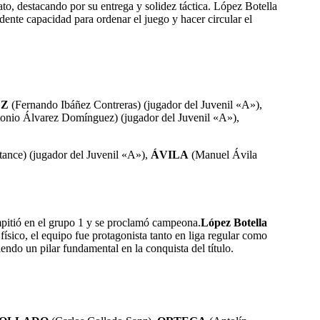
to, destacando por su entrega y solidez táctica. López Botella
ente capacidad para ordenar el juego y hacer circular el
EZ
(Fernando Ibáñez Contreras)
(jugador del Juvenil «A»),
tonio Álvarez Domínguez)
(jugador del Juvenil «A»),
tance)
(jugador del Juvenil «A»),
ÁVILA
(Manuel Ávila
ompitió en el grupo 1 y se proclamó campeona.
López Botella
sico, el equipo fue protagonista tanto en liga regular como
ndo un pilar fundamental en la conquista del título.