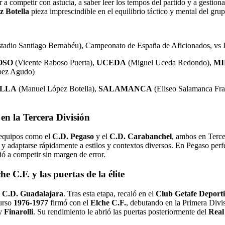
a competir con astucia, a saber leer los tempos del partido y a gestionar
z Botella
pieza imprescindible en el equilibrio táctico y mental del grup
stadio Santiago Bernabéu), Campeonato de España de Aficionados, vs
OSO
(Vicente Raboso Puerta),
UCEDA
(Miguel Uceda Redondo),
MI
pez Agudo)
ELLA
(Manuel López Botella),
SALAMANCA
(Eliseo Salamanca Fr
en la Tercera División
 equipos como el
C.D. Pegaso
y el
C.D. Carabanchel
, ambos en Terce
s y adaptarse rápidamente a estilos y contextos diversos. En Pegaso perf
ó a competir sin margen de error.
 C.F. y las puertas de la élite
l
C.D. Guadalajara
. Tras esta etapa, recaló en el
Club Getafe Deport
curso
1976-1977
firmó con el
Elche C.F.
, debutando en la Primera Divis
y
Finarolli
. Su rendimiento le abrió las puertas posteriormente del
Real