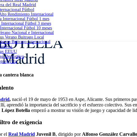
era del Real Madrid
ernacional Fútbol
lto Rendimiento Internacional
 Internacional Fútbol 1 mes
Internacional Fútbol 3 meses
Internacional Fútbol 10 meses
erano Nacional e Internacional
 BOTELLA
s Verano Buitrago Local
erano Buitrago Internacional
orneos
l Madrid
as EEUU
ng Deportivo
ntes Fifa
a cantera blanca
alento
drid
,
nació el 19 de mayo de 1953 en Aspe, Alicante. Sus primeros paso
Allí, aprendió la importancia del sacrificio y el esfuerzo colectivo. Sus
,
López Botella
empezó a mostrar su visión de juego y capacidad de l
ltro de exigencia
or el
Real Madrid
Juvenil B
, dirigido por
Alfonso González Carvall