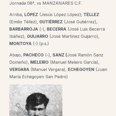
Jornada 08ª, vs MANZANARES C.F.
Arriba,
LÓPEZ
(Jesús López López);
TÉLLEZ
(Emilio Téllez),
GUTIÉRREZ
(José Gutiérrez),
BARBARROJA
(-),
BECERRA
(José Luis Becerra
Ibáñez),
GUIJARRO
(José Martínez Guijarro),
MONTOYA
(-) (p.s.)
Abajo,
PACHECO
(-),
SANZ (
José Ramón Sanz
Domeño)
,
MELEIRO
(Manuel Meleiro García),
VERGARA
(Manuel Vergara),
ECHEGOYEN
(Juan
María Echegoyen San Pedro)