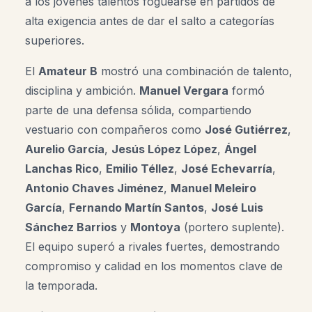
a los jóvenes talentos foguearse en partidos de
alta exigencia antes de dar el salto a categorías
superiores
.
El
Amateur B
mostró una combinación de talento,
disciplina y ambición.
Manuel Vergara
formó
parte de una defensa sólida, compartiendo
vestuario con compañeros como
José Gutiérrez
,
Aurelio García
,
Jesús López López
,
Ángel
Lanchas Rico
,
Emilio Téllez
,
José Echevarría
,
Antonio Chaves Jiménez
,
Manuel Meleiro
García
,
Fernando Martín Santos
,
José Luis
Sánchez Barrios
y
Montoya
(portero suplente)
.
El equipo superó a rivales fuertes, demostrando
compromiso y calidad en los momentos clave de
la temporada.