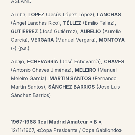
ASLAND
Arriba,
LÓPEZ
(Jesús López López);
LANCHAS
(Ángel Lanchas Rico),
TÉLLEZ
(Emilio Téllez),
GUTIÉRREZ
(José Gutiérrez),
AURELIO
(Aurelio
García),
VERGARA
(Manuel Vergara),
MONTOYA
(-) (p.s.)
Abajo,
ECHEVARRÍA
(José Echevarría),
CHAVES
(Antonio Chaves Jiménez),
MELEIRO
(Manuel
Meleiro García),
MARTÍN SANTOS
(Fernando
Martín Santos),
SÁNCHEZ BARRIOS
(José Luis
Sánchez Barrios)
1967-1968 Real Madrid Amateur « B
»,
12/11/1967, «
Copa Presidente / Copa Gabilondo
»