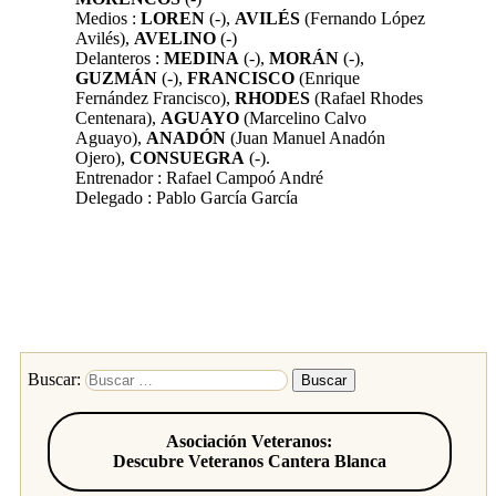
Medios :
LOREN
(-),
AVILÉS
(Fernando López
Avilés),
AVELINO
(-)
Delanteros :
MEDINA
(-),
MORÁN
(-),
GUZMÁN
(-),
FRANCISCO
(Enrique
Fernández Francisco),
RHODES
(Rafael Rhodes
Centenara),
AGUAYO
(Marcelino Calvo
Aguayo),
ANADÓN
(Juan Manuel Anadón
Ojero),
CONSUEGRA
(-).
Entrenador : Rafael Campoó André
Delegado : Pablo García García
Buscar:
Asociación Veteranos:
Descubre Veteranos Cantera Blanca