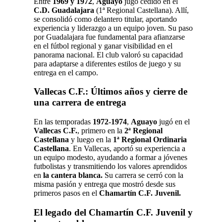
Entre
1969 y 1972
,
Aguayo
jugó cedido en el
C.D. Guadalajara
(1ª Regional Castellana). Allí,
se consolidó como delantero titular, aportando
experiencia y liderazgo a un equipo joven. Su paso
por Guadalajara fue fundamental para afianzarse
en el fútbol regional y ganar visibilidad en el
panorama nacional. El club valoró su capacidad
para adaptarse a diferentes estilos de juego y su
entrega en el campo.
Vallecas C.F.: Últimos años y cierre de
una carrera de entrega
En las temporadas
1972-1974
,
Aguayo
jugó en el
Vallecas C.F.
, primero en la
2ª Regional
Castellana
y luego en la
1ª Regional Ordinaria
Castellana
. En Vallecas, aportó su experiencia a
un equipo modesto, ayudando a formar a jóvenes
futbolistas y transmitiendo los valores aprendidos
en
la cantera blanca.
Su carrera se cerró con la
misma pasión y entrega que mostró desde sus
primeros pasos en el
Chamartín C.F. Juvenil.
El legado del Chamartín C.F. Juvenil y