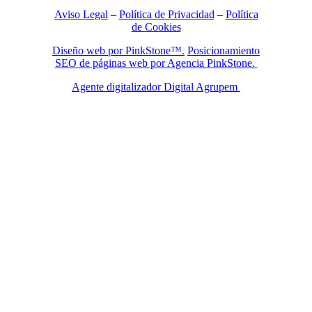
Aviso Legal
–
Política de Privacidad
–
Política
de Cookies
Diseño web por PinkStone™.
Posicionamiento
SEO de páginas web por Agencia PinkStone.
Agente digitalizador Digital Agrupem