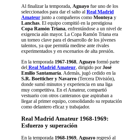
Al finalizar la temporada,
Aguayo
fue uno de los
seleccionados para dar el salto al
Real Madrid
Amateur
junto a compañeros como
Montoya
y
Lanchas
.
El equipo compitió en la prestigiosa
Copa Ramón Triana
, enfrentándose a un nivel de
exigencia aún mayor. La Copa Ramón Triana era
un torneo clave para el desarrollo de los jóvenes
talentos, ya que permitía medirse ante rivales
experimentados y en escenarios de alta presión
.
En la temporada
1967-1968
,
Aguayo
formó parte
del
Real Madrid Amateur
, dirigido por
José
Emilio Santamaría
. Además, jugó cedido en la
S.R. Boetticher y Navarro
(Tercera División),
donde sumó minutos y experiencia en una liga
muy competitiva. En el Amateur, compartió
vestuario con otros canteranos que aspiraban a
llegar al primer equipo, consolidando su reputación
como delantero eficaz y trabajador
.
Real Madrid Amateur 1968-1969:
Esfuerzo y superación
En la temporada
1968-1969
,
Aguayo
regresó al