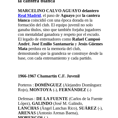
la cantera blanca
MARCELINO CALVO AGUAYO delantero
Real Madrid
,
el paso de
Aguayo
por
la cantera
blanca
coincidió con una época dorada en la
formación del club. El equipo juvenil no solo
ganaba títulos, sino que también forjaba jugadores
con mentalidad ganadora y respeto por el escudo
.
El legado de entrenadores como
Rafael Campoó
André
,
José Emilio Santamaría
y
Jesús Güemes
Mata
perdura en la memoria del club,
demostrando que la grandeza se construye desde la
base, con cada entrenamiento y cada partido
.
1966-1967 Chamartín C.F. Juvenil
Porteros :
DOMÍNGUEZ
(Alejandro Domínguez
Rojo),
MONTOYA
(-),
FERNÁNDEZ
(-)
Defensas :
DE LA FUENTE
(Carlos de la Fuente
López),
GALINDO
(José M. Galindo,
LANCHAS
(Ángel Lanchas Rico),
SUÁREZ
(-),
ARENAS
(Antonio Arenas Baena),
MORENCOS
(-)