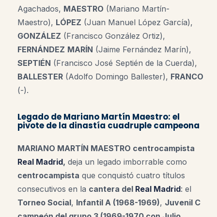
Agachados,
MAESTRO
(Mariano Martín-
Maestro),
LÓPEZ
(Juan Manuel López García),
GONZÁLEZ
(Francisco González Ortiz),
FERNÁNDEZ
MARÍN
(Jaime Fernández Marín),
SEPTIÉN
(Francisco José Septién de la Cuerda),
BALLESTER
(Adolfo Domingo Ballester),
FRANCO
(-).
Legado de Mariano Martín Maestro: el
pivote de la dinastía cuadruple campeona
MARIANO MARTÍN MAESTRO centrocampista
Real Madrid
,
deja un legado imborrable como
centrocampista
que conquistó cuatro títulos
consecutivos en la
cantera del
Real Madrid
: el
Torneo Social
,
Infantil A (1968-1969)
,
Juvenil C
campeón del grupo 3 (1969-1970 con Julio