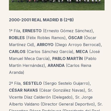
2000-2001 REAL MADRID B (2ªB)
1ª Fila,
ERNESTO
(Ernesto Gómez Sánchez),
ROBLES
(Félix Robles Ramos),
ÓSCAR
(Óscar
Martínez Cid),
ARROYO
(Diego Arroyo Berrocal),
CARLOS
(Carlos Sánchez García),
MECA
(José
Manuel Meca García),
PABLO MARTÍN
(Pablo
Martín Hernández),
ARANDA
(Carlos Reina
Aranda)
2ª Fila,
SESTELO
(Sergio Sestelo Guijarro),
CÉSAR
NAVAS
(César González Navas), Sr.
Vicente Díaz Calderón (Delegado), Sr. Jorge
Alberto Valdano (Director General Deportivo), Sr.
Florentino Pérez Rodríguez (Presidente del Real