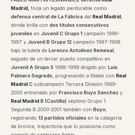
Madrid
,
forja un legado perdurable como
defensa central de La Fábrica
del
Real Madrid
,
donde brilla con
dos títulos consecutivos
juveniles
en
Juvenil C Grupo 1
campeón 1996-
1997 y
Juvenil B Grupo 12
campeón 1997-1998
bajo la tutela de
Lorenzo Antolínez Remesal
,
seguido de un tercer puesto competitivo en
Juvenil A Grupo 5
1998-1999 dirigido por
Luis
Palmero Sagredo
, progresando a filiales con
Real
Madrid
C
subcampeón Tercera División 1999-
2000 entrenado por
Francisco Buyo Sánchez
y
Real Madrid
B (Castilla)
séptimo Grupo 1
Segunda B 2000-2001 también con
Buyo
,
registrando
13 partidos oficiales
en la categoría
de bronce, trayectoria que lo posiciona como
ejemplo de canterano fiable.