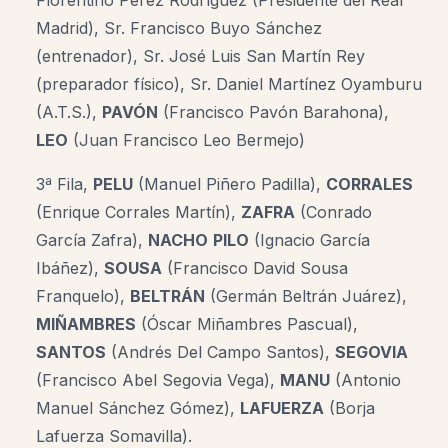
Madrid), Sr. Francisco Buyo Sánchez
(entrenador), Sr. José Luis San Martín Rey
(preparador físico), Sr. Daniel Martínez Oyamburu
(A.T.S.),
PAVÓN
(Francisco Pavón Barahona),
LEO
(Juan Francisco Leo Bermejo)
3ª Fila,
PELU
(Manuel Piñero Padilla),
CORRALES
(Enrique Corrales Martín),
ZAFRA
(Conrado
García Zafra),
NACHO
PILO
(Ignacio García
Ibáñez),
SOUSA
(Francisco David Sousa
Franquelo),
BELTRÁN
(Germán Beltrán Juárez),
MIÑAMBRES
(Óscar Miñambres Pascual),
SANTOS
(Andrés Del Campo Santos),
SEGOVIA
(Francisco Abel Segovia Vega),
MANU
(Antonio
Manuel Sánchez Gómez),
LAFUERZA
(Borja
Lafuerza Somavilla).