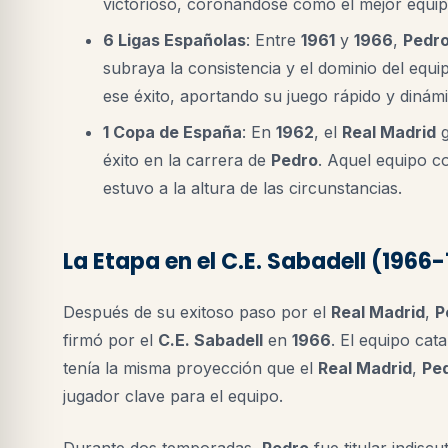
victorioso, coronándose como el mejor equi
6 Ligas Españolas
: Entre
1961
y
1966
,
Pedr
subraya la consistencia y el dominio del equ
ese éxito, aportando su juego rápido y dinám
1 Copa de España
: En
1962
, el
Real Madrid
g
éxito en la carrera de
Pedro
. Aquel equipo c
estuvo a la altura de las circunstancias.
La Etapa en el C.E. Sabadell (1966
Después de su exitoso paso por el
Real Madrid
,
P
firmó por el
C.E. Sabadell
en
1966
. El equipo cat
tenía la misma proyección que el
Real Madrid
,
Pe
jugador clave para el equipo.
Durante dos temporadas,
Pedro
fue titular indiscu