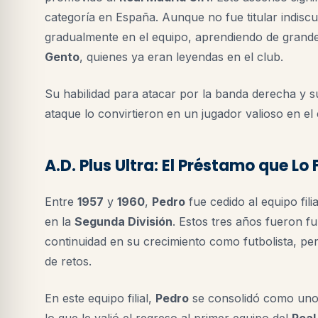
categoría en España. Aunque no fue titular indiscut
gradualmente en el equipo, aprendiendo de gran
Gento
, quienes ya eran leyendas en el club.
Su habilidad para atacar por la banda derecha y 
ataque lo convirtieron en un jugador valioso en el
A.D. Plus Ultra: El Préstamo que Lo
Entre
1957
y
1960
,
Pedro
fue cedido al equipo fili
en la
Segunda División
. Estos tres años fueron 
continuidad en su crecimiento como futbolista, per
de retos.
En este equipo filial,
Pedro
se consolidó como uno 
lo que le valió el regreso al primer equipo del
Real