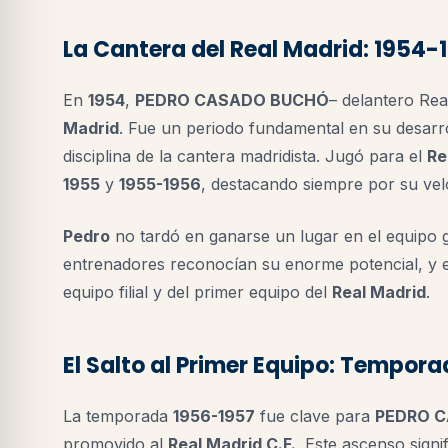
La Cantera del Real Madrid: 1954-
En
1954
,
PEDRO CASADO BUCHÓ
– delantero Rea
Madrid
. Fue un periodo fundamental en su desarro
disciplina de la cantera madridista. Jugó para el
Re
1955
y
1955-1956
, destacando siempre por su vel
Pedro
no tardó en ganarse un lugar en el equipo g
entrenadores reconocían su enorme potencial, y
equipo filial y del primer equipo del
Real Madrid
.
El Salto al Primer Equipo: Tempor
La temporada
1956-1957
fue clave para
PEDRO 
promovido al
Real Madrid C.F.
. Este ascenso sign