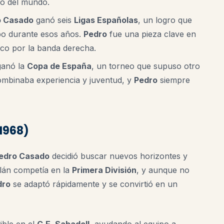
po del mundo.
o Casado
ganó seis
Ligas Españolas
, un logro que
ipo durante esos años.
Pedro
fue una pieza clave en
ico por la banda derecha.
anó la
Copa de España
, un torneo que supuso otro
ombinaba experiencia y juventud, y
Pedro
siempre
-1968)
edro Casado
decidió buscar nuevos horizontes y
alán competía en la
Primera División
, y aunque no
dro
se adaptó rápidamente y se convirtió en un
tible en el
C.E. Sabadell
, ayudando al equipo a