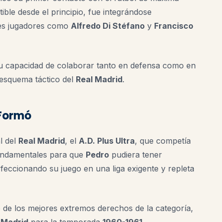
ible desde el principio, fue integrándose
des jugadores como
Alfredo Di Stéfano
y
Francisco
su capacidad de colaborar tanto en defensa como en
 esquema táctico del
Real Madrid
.
 Formó
al del
Real Madrid
, el
A.D. Plus Ultra
, que competía
fundamentales para que
Pedro
pudiera tener
feccionando su juego en una liga exigente y repleta
de los mejores extremos derechos de la categoría,
 Madrid
para la temporada
1960-1961
.