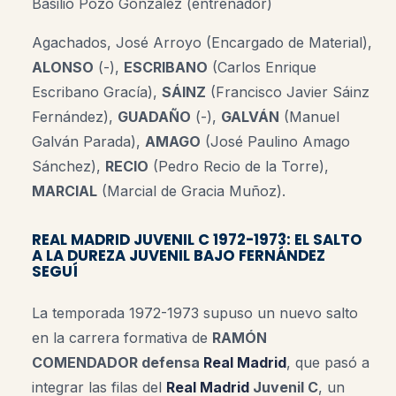
Basilio Pozo González (entrenador)
Agachados, José Arroyo (Encargado de Material),
ALONSO
(-)
,
ESCRIBANO
(Carlos Enrique
Escribano
Gracía
)
,
SÁINZ
(Francisco Javier Sáinz
Fernández)
,
GUADAÑO
(-)
,
GALVÁN
(Manuel
Galván Parada)
,
AMAGO
(José Paulino Amago
Sánchez)
,
RECIO
(Pedro Recio de la Torre)
,
MARCIAL
(Marcial de Gracia Muñoz)
.
REAL MADRID JUVENIL C 1972-1973: EL SALTO
A LA DUREZA JUVENIL BAJO FERNÁNDEZ
SEGUÍ
La temporada 1972-1973 supuso un nuevo salto
en la carrera formativa de
RAMÓN
COMENDADOR defensa
Real Madrid
, que pasó a
integrar las filas del
Real Madrid
Juvenil C
, un