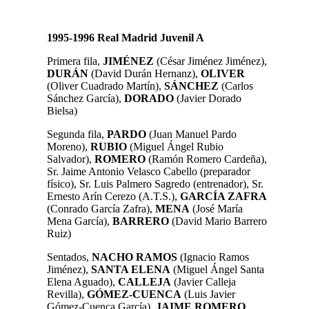
1995-1996 Real Madrid Juvenil A
Primera fila,
JIMÉNEZ
(César Jiménez Jiménez),
DURÁN
(David Durán Hernanz),
OLIVER
(Oliver Cuadrado Martín),
SÁNCHEZ
(Carlos
Sánchez García),
DORADO
(Javier Dorado
Bielsa)
Segunda fila,
PARDO
(Juan Manuel Pardo
Moreno),
RUBIO
(Miguel Ángel Rubio
Salvador),
ROMERO
(Ramón Romero Cardeña),
Sr. Jaime Antonio Velasco Cabello (preparador
físico), Sr. Luis Palmero Sagredo (entrenador), Sr.
Ernesto Arín Cerezo (A.T.S.),
GARCÍA
ZAFRA
(Conrado García Zafra),
MENA
(José María
Mena García),
BARRERO
(David Mario Barrero
Ruiz)
Sentados,
NACHO
RAMOS
(Ignacio Ramos
Jiménez),
SANTA ELENA
(Miguel Ángel Santa
Elena Aguado),
CALLEJA
(Javier Calleja
Revilla),
GÓMEZ-CUENCA
(Luis Javier
Gómez-Cuenca García),
JAIME ROMERO