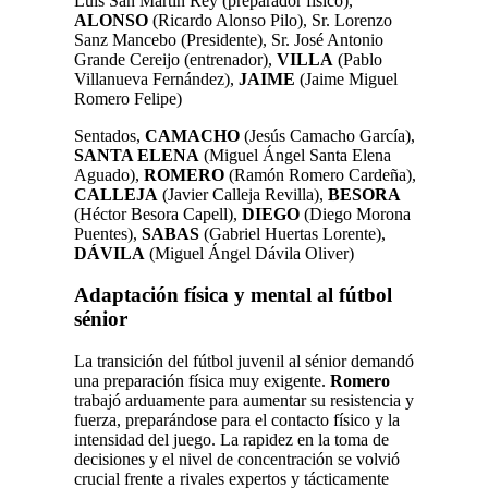
Luis San Martín Rey (preparador físico),
ALONSO
(Ricardo Alonso Pilo), Sr. Lorenzo
Sanz Mancebo (Presidente), Sr. José Antonio
Grande Cereijo (entrenador),
VILLA
(Pablo
Villanueva Fernández),
JAIME
(Jaime Miguel
Romero Felipe)
Sentados,
CAMACHO
(Jesús Camacho García),
SANTA ELENA
(Miguel Ángel Santa Elena
Aguado),
ROMERO
(Ramón Romero Cardeña),
CALLEJA
(Javier Calleja Revilla),
BESORA
(Héctor Besora Capell),
DIEGO
(Diego Morona
Puentes),
SABAS
(Gabriel Huertas Lorente),
DÁVILA
(Miguel Ángel Dávila Oliver)
Adaptación física y mental al fútbol
sénior
La transición del fútbol juvenil al sénior demandó
una preparación física muy exigente.
Romero
trabajó arduamente para aumentar su resistencia y
fuerza, preparándose para el contacto físico y la
intensidad del juego. La rapidez en la toma de
decisiones y el nivel de concentración se volvió
crucial frente a rivales expertos y tácticamente