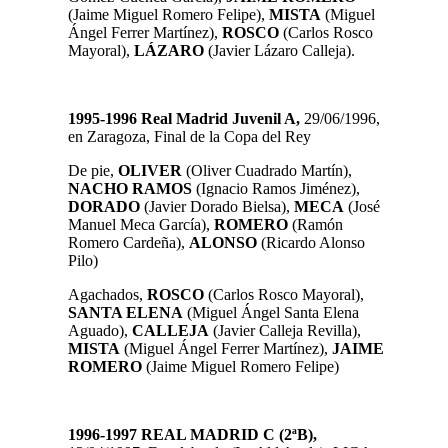
(Jaime Miguel Romero Felipe),
MISTA
(Miguel
Ángel Ferrer Martínez),
ROSCO
(Carlos Rosco
Mayoral),
LÁZARO
(Javier Lázaro Calleja).
1995-1996 Real Madrid Juvenil A,
29/06/1996,
en Zaragoza, Final de la Copa del Rey
De pie,
OLIVER
(Oliver Cuadrado Martín),
NACHO
RAMOS
(Ignacio Ramos Jiménez),
DORADO
(Javier Dorado Bielsa),
MECA
(José
Manuel Meca García),
ROMERO
(Ramón
Romero Cardeña),
ALONSO
(Ricardo Alonso
Pilo)
Agachados,
ROSCO
(Carlos Rosco Mayoral),
SANTA ELENA
(Miguel Ángel Santa Elena
Aguado),
CALLEJA
(Javier Calleja Revilla),
MISTA
(Miguel Ángel Ferrer Martínez),
JAIME
ROMERO
(Jaime Miguel Romero Felipe)
1996-1997 REAL MADRID C (2ªB),