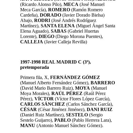
(Ricardo Alonso Pilo),
MECA
(José Manuel
Meca García),
ROMERO
(Ramón Romero
Cardeña),
DORADO
(Javier Dorado Bielsa)
Abajo,
RODRI
(José Andrés Rodríguez
Martínez),
SANTA ELENA
(Miguel Ángel Santa
Elena Aguado)
,
SABAS
(Gabriel Huertas
Lorente),
DIEGO
(Diego Morona Puentes),
CALLEJA
(Javier Calleja Revilla)
1997-1998 REAL MADRID C (3ª),
pretemporada
Primera fila, X,
FERNÁNDEZ GÓMEZ
(Manuel Alberto Fernández Gómez),
BARRERO
(David Mario Barrero Ruiz),
MOYA
(Manuel
Moya Morales),
RAÚL PÉREZ
(Raúl Pérez
Pérez),
VÍCTOR
(Víctor Flores López García),
CARLOS SÁNCHEZ
(Carlos Sánchez García),
CÉSAR
(César Jiménez Jiménez),
DANI RUIZ
(Daniel Ruiz Martínez),
SESTELO
(Sergio
Sestelo Guijarro),
PABLO
(Pablo Herrera Lara),
MANU
(Antonio Manuel Sánchez Gómez).