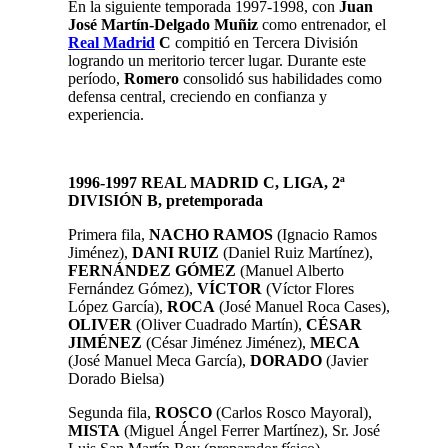
En la siguiente temporada 1997-1998, con
Juan
José Martín-Delgado Muñiz
como entrenador, el
Real Madrid
C
compitió en Tercera División
logrando un meritorio tercer lugar. Durante este
período,
Romero
consolidó sus habilidades como
defensa central, creciendo en confianza y
experiencia.
1996-1997 REAL MADRID C, LIGA, 2ª
DIVISIÓN B, pretemporada
Primera fila,
NACHO RAMOS
(Ignacio Ramos
Jiménez),
DANI RUIZ
(Daniel Ruiz Martínez),
FERNÁNDEZ GÓMEZ
(Manuel Alberto
Fernández Gómez),
VÍCTOR
(Víctor Flores
López García),
ROCA
(José Manuel Roca Cases),
OLIVER
(Oliver Cuadrado Martín),
CÉSAR
JIMÉNEZ
(César Jiménez Jiménez),
MECA
(José Manuel Meca García),
DORADO
(Javier
Dorado Bielsa)
Segunda fila,
ROSCO
(Carlos Rosco Mayoral),
MISTA
(Miguel Ángel Ferrer Martínez), Sr. José