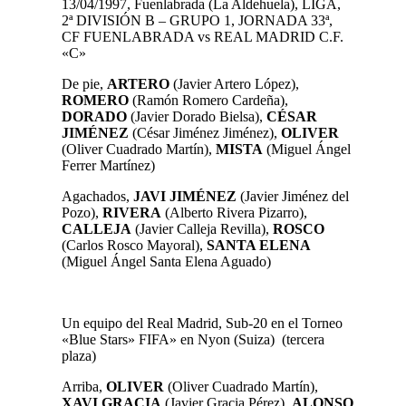
13/04/1997, Fuenlabrada (La Aldehuela), LIGA,
2ª DIVISIÓN B – GRUPO 1, JORNADA 33ª,
CF FUENLABRADA vs REAL MADRID C.F.
«C»
De pie,
ARTERO
(Javier Artero López),
ROMERO
(Ramón Romero Cardeña),
DORADO
(Javier Dorado Bielsa),
CÉSAR
JIMÉNEZ
(César Jiménez Jiménez),
OLIVER
(Oliver Cuadrado Martín),
MISTA
(Miguel Ángel
Ferrer Martínez)
Agachados,
JAVI JIMÉNEZ
(Javier Jiménez del
Pozo),
RIVERA
(Alberto Rivera Pizarro),
CALLEJA
(Javier Calleja Revilla),
ROSCO
(Carlos Rosco Mayoral),
SANTA ELENA
(Miguel Ángel Santa Elena Aguado)
Un equipo del Real Madrid, Sub-20 en el Torneo
«Blue Stars» FIFA» en Nyon (Suiza) (tercera
plaza)
Arriba,
OLIVER
(Oliver Cuadrado Martín)
,
XAVI GRACIA
(Javier Gracia Pérez),
ALONSO