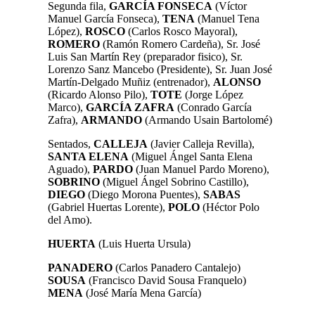
Segunda fila,
GARCÍA FONSECA
(Víctor
Manuel García Fonseca),
TENA
(Manuel Tena
López),
ROSCO
(Carlos Rosco Mayoral),
ROMERO
(Ramón Romero Cardeña), Sr. José
Luis San Martín Rey (preparador fisico), Sr.
Lorenzo Sanz Mancebo (Presidente), Sr. Juan José
Martín-Delgado Muñiz (entrenador),
ALONSO
(Ricardo Alonso Pilo),
TOTE
(Jorge López
Marco),
GARCÍA ZAFRA
(Conrado García
Zafra),
ARMANDO
(Armando Usain Bartolomé)
Sentados,
CALLEJA
(Javier Calleja Revilla),
SANTA ELENA
(Miguel Ángel Santa Elena
Aguado),
PARDO
(Juan Manuel Pardo Moreno),
SOBRINO
(Miguel Ángel Sobrino Castillo),
DIEGO
(Diego Morona Puentes),
SABAS
(Gabriel Huertas Lorente),
POLO
(Héctor Polo
del Amo).
HUERTA
(Luis Huerta Ursula)
PANADERO
(Carlos Panadero Cantalejo)
SOUSA
(Francisco David Sousa Franquelo)
MENA
(José María Mena García)