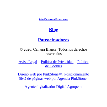
info@canterablanca.com
Blog
Patrocinadores
© 2026. Cantera Blanca. Todos los derechos
reservados
Aviso Legal
–
Política de Privacidad
–
Política
de Cookies
Diseño web por PinkStone™.
Posicionamiento
SEO de páginas web por Agencia PinkStone.
Agente digitalizador Digital Agrupem