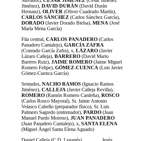
Salvador),
CÉSAR JIMÉNEZ
(César Jiménez
Jiménez),
DAVID
DURÁN
(David Durán
Hernanz),
OLIVER
(Oliver Cuadrado Martín),
CARLOS SÁNCHEZ
(Carlos Sánchez García),
DORADO
(Javier Dorado Bielsa),
MENA
(José
María Mena García)
Fila central,
CARLOS PANADERO
(Carlos
Panadero Cantalejo),
GARCÍA
ZAFRA
(Conrado García Zafra), x,
LÁZARO
(Javier
Lázaro Calleja),
BARRERO
(David Mario
Barrero Ruiz),
JAIME ROMERO
(Jaime Miguel
Romero Felipe),
GÓMEZ-CUENCA
(Luis Javier
Gómez-Cuenca García)
Sentados,
NACHO
RAMOS
(Ignacio Ramos
Jiménez),
CALLEJA
(Javier Calleja Revilla),
ROMERO
(Ramón Romero Cardeña),
ROSCO
(Carlos Rosco Mayoral), Sr. Jaime Antonio
Velasco Cabello (preparador físico), Sr. Luis
Palmero Sagredo (entrenador),
PARDO
(Juan
Manuel Pardo Moreno),
JUAN PANADERO
(Juan Panadero Cantalejo), x,
SANTA ELENA
(Miguel Ángel Santa Elena Aguado)
Daniel Calleja (C.D. Leganés) Jesús