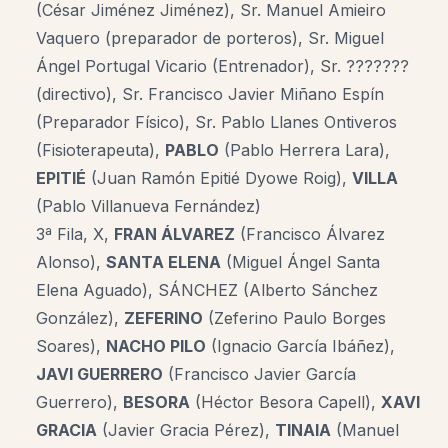
(César Jiménez Jiménez),
Sr. Manuel Amieiro
Vaquero (preparador de porteros), Sr. Miguel
Ángel Portugal Vicario (Entrenador), Sr. ???????
(directivo), Sr. Francisco Javier Miñano Espín
(Preparador Físico), Sr. Pablo Llanes Ontiveros
(Fisioterapeuta),
PABLO
(Pablo Herrera Lara),
EPITIÉ
(Juan Ramón Epitié Dyowe Roig),
VILLA
(Pablo Villanueva Fernández)
3ª Fila, X,
FRAN ÁLVAREZ
(Francisco Álvarez
Alonso),
SANTA ELENA
(Miguel Ángel Santa
Elena Aguado)
, SÁNCHEZ (Alberto Sánchez
González),
ZEFERINO
(Zeferino Paulo Borges
Soares),
NACHO PILO
(Ignacio García Ibáñez),
JAVI GUERRERO
(Francisco Javier García
Guerrero),
BESORA
(Héctor Besora Capell),
XAVI
GRACIA
(Javier Gracia Pérez),
TINAIA
(Manuel