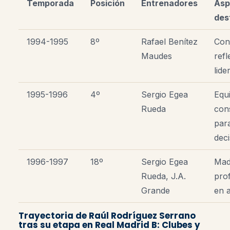
Temporada
Posición
Entrenadores
Asp
des
1994-1995
8º
Rafael Benítez
Con
Maudes
refl
lide
1995-1996
4º
Sergio Egea
Equi
Rueda
con
par
deci
1996-1997
18º
Sergio Egea
Mad
Rueda, J.A.
pro
Grande
en 
Trayectoria de Raúl Rodríguez Serrano
tras su etapa en Real Madrid B: Clubes y