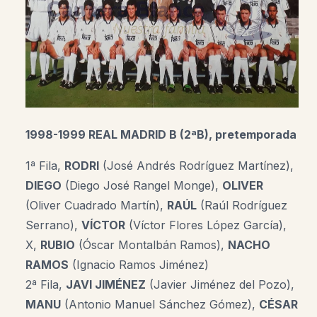
1998-1999 REAL MADRID B (2ªB), pretemporada
1ª Fila,
RODRI
(José Andrés Rodríguez Martínez)
,
DIEGO
(Diego José Rangel Monge)
,
OLIVER
(Oliver Cuadrado Martín),
RAÚL
(Raúl Rodríguez
Serrano),
VÍCTOR
(Víctor Flores López García)
,
X,
RUBIO
(Óscar Montalbán Ramos)
,
NACHO
RAMOS
(Ignacio Ramos Jiménez)
2ª Fila,
JAVI JIMÉNEZ
(Javier Jiménez del Pozo),
MANU
(Antonio Manuel Sánchez Gómez)
,
CÉSAR