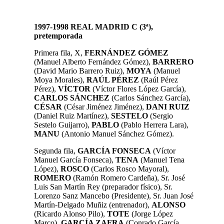
1997-1998 REAL MADRID C (3ª),
pretemporada
Primera fila, X,
FERNÁNDEZ GÓMEZ
(Manuel Alberto Fernández Gómez),
BARRERO
(David Mario Barrero Ruiz),
MOYA
(Manuel
Moya Morales),
RAÚL PÉREZ
(Raúl Pérez
Pérez),
VÍCTOR
(Víctor Flores López García),
CARLOS SÁNCHEZ
(Carlos Sánchez García),
CÉSAR
(César Jiménez Jiménez),
DANI RUIZ
(Daniel Ruiz Martínez),
SESTELO
(Sergio
Sestelo Guijarro),
PABLO
(Pablo Herrera Lara),
MANU
(Antonio Manuel Sánchez Gómez).
Segunda fila,
GARCÍA FONSECA
(Víctor
Manuel García Fonseca),
TENA
(Manuel Tena
López),
ROSCO
(Carlos Rosco Mayoral),
ROMERO
(Ramón Romero Cardeña), Sr. José
Luis San Martín Rey (preparador físico), Sr.
Lorenzo Sanz Mancebo (Presidente), Sr. Juan José
Martín-Delgado Muñiz (entrenador),
ALONSO
(Ricardo Alonso Pilo),
TOTE
(Jorge López
Marco),
GARCÍA ZAFRA
(Conrado García