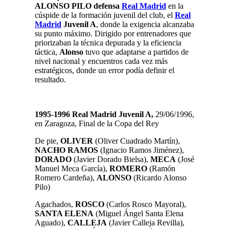
ALONSO PILO defensa
Real Madrid
en la
cúspide de la formación juvenil del club, el
Real
Madrid
Juvenil A
, donde la exigencia alcanzaba
su punto máximo. Dirigido por entrenadores que
priorizaban la técnica depurada y la eficiencia
táctica,
Alonso
tuvo que adaptarse a partidos de
nivel nacional y encuentros cada vez más
estratégicos, donde un error podía definir el
resultado.
1995-1996 Real Madrid Juvenil A,
29/06/1996,
en Zaragoza, Final de la Copa del Rey
De pie,
OLIVER
(Oliver Cuadrado Martín),
NACHO
RAMOS
(Ignacio Ramos Jiménez),
DORADO
(Javier Dorado Bielsa),
MECA
(José
Manuel Meca García),
ROMERO
(Ramón
Romero Cardeña),
ALONSO
(Ricardo Alonso
Pilo)
Agachados,
ROSCO
(Carlos Rosco Mayoral),
SANTA ELENA
(Miguel Ángel Santa Elena
Aguado),
CALLEJA
(Javier Calleja Revilla),