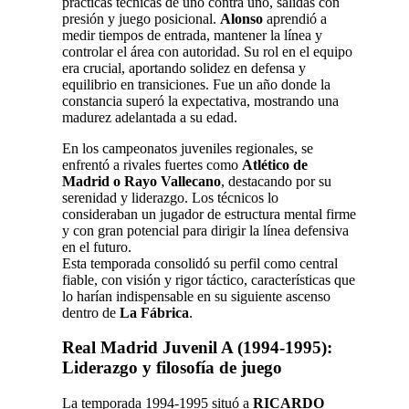
prácticas técnicas de uno contra uno, salidas con
presión y juego posicional.
Alonso
aprendió a
medir tiempos de entrada, mantener la línea y
controlar el área con autoridad. Su rol en el equipo
era crucial, aportando solidez en defensa y
equilibrio en transiciones. Fue un año donde la
constancia superó la expectativa, mostrando una
madurez adelantada a su edad.
En los campeonatos juveniles regionales, se
enfrentó a rivales fuertes como
Atlético de
Madrid o Rayo Vallecano
, destacando por su
serenidad y liderazgo. Los técnicos lo
consideraban un jugador de estructura mental firme
y con gran potencial para dirigir la línea defensiva
en el futuro.
Esta temporada consolidó su perfil como central
fiable, con visión y rigor táctico, características que
lo harían indispensable en su siguiente ascenso
dentro de
La Fábrica
.
Real Madrid Juvenil A (1994-1995):
Liderazgo y filosofía de juego
La temporada 1994-1995 situó a
RICARDO