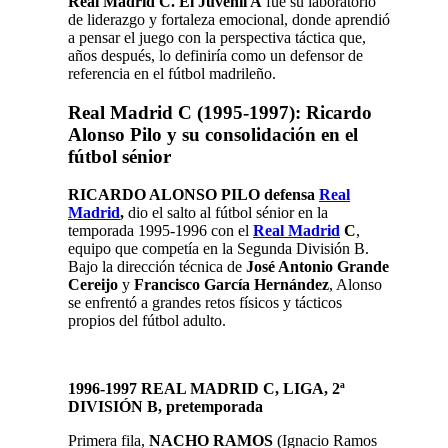
Real Madrid C. El Juvenil A
fue su laboratorio
de liderazgo y fortaleza emocional, donde aprendió
a pensar el juego con la perspectiva táctica que,
años después, lo definiría como un defensor de
referencia en el fútbol madrileño.
Real Madrid C (1995-1997): Ricardo
Alonso Pilo y su consolidación en el
fútbol sénior
RICARDO ALONSO PILO defensa
Real
Madrid
,
dio el salto al fútbol sénior en la
temporada 1995-1996 con el
Real Madrid
C
,
equipo que competía en la Segunda División B.
Bajo la dirección técnica de
José Antonio Grande
Cereijo
y
Francisco García Hernández
, Alonso
se enfrentó a grandes retos físicos y tácticos
propios del fútbol adulto.
1996-1997 REAL MADRID C, LIGA, 2ª
DIVISIÓN B, pretemporada
Primera fila,
NACHO RAMOS
(Ignacio Ramos