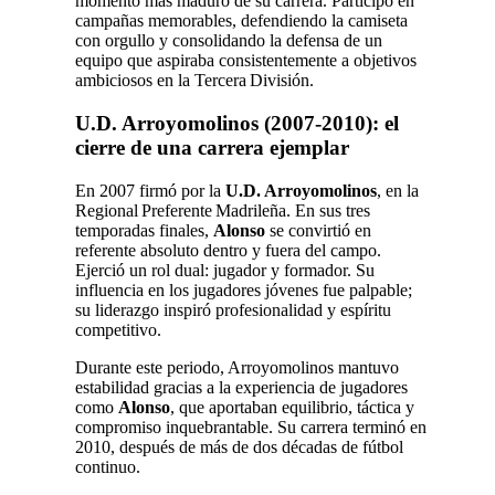
momento más maduro de su carrera. Participó en
campañas memorables, defendiendo la camiseta
con orgullo y consolidando la defensa de un
equipo que aspiraba consistentemente a objetivos
ambiciosos en la Tercera División.
U.D. Arroyomolinos (2007‑2010): el
cierre de una carrera ejemplar
En 2007 firmó por la
U.D. Arroyomolinos
, en la
Regional Preferente Madrileña. En sus tres
temporadas finales,
Alonso
se convirtió en
referente absoluto dentro y fuera del campo.
Ejerció un rol dual: jugador y formador. Su
influencia en los jugadores jóvenes fue palpable;
su liderazgo inspiró profesionalidad y espíritu
competitivo.
Durante este periodo, Arroyomolinos mantuvo
estabilidad gracias a la experiencia de jugadores
como
Alonso
, que aportaban equilibrio, táctica y
compromiso inquebrantable. Su carrera terminó en
2010, después de más de dos décadas de fútbol
continuo.