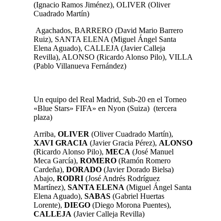
(Ignacio Ramos Jiménez), OLIVER (Oliver
Cuadrado Martín)
Agachados, BARRERO (David Mario Barrero
Ruiz), SANTA ELENA (Miguel Ángel Santa
Elena Aguado),
CALLEJA (Javier Calleja
Revilla), ALONSO (Ricardo Alonso Pilo), VILLA
(Pablo Villanueva Fernández)
Un equipo del Real Madrid, Sub-20 en el Torneo
«Blue Stars» FIFA» en Nyon (Suiza) (tercera
plaza)
Arriba,
OLIVER
(Oliver Cuadrado Martín)
,
XAVI GRACIA
(Javier Gracia Pérez),
ALONSO
(Ricardo Alonso Pilo),
MECA
(José Manuel
Meca García),
ROMERO
(Ramón Romero
Cardeña),
DORADO
(Javier Dorado Bielsa)
Abajo,
RODRI
(José Andrés Rodríguez
Martínez),
SANTA ELENA
(Miguel Ángel Santa
Elena Aguado)
,
SABAS
(Gabriel Huertas
Lorente),
DIEGO
(Diego Morona Puentes),
CALLEJA
(Javier Calleja Revilla)