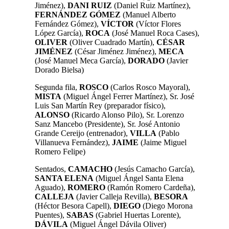
Jiménez),
DANI RUIZ
(Daniel Ruiz Martínez),
FERNÁNDEZ GÓMEZ
(Manuel Alberto
Fernández Gómez),
VÍCTOR
(Víctor Flores
López García),
ROCA
(José Manuel Roca Cases),
OLIVER
(Oliver Cuadrado Martín),
CÉSAR
JIMÉNEZ
(César Jiménez Jiménez),
MECA
(José Manuel Meca García),
DORADO
(Javier
Dorado Bielsa)
Segunda fila,
ROSCO
(Carlos Rosco Mayoral),
MISTA
(Miguel Ángel Ferrer Martínez), Sr. José
Luis San Martín Rey (preparador físico),
ALONSO
(Ricardo Alonso Pilo), Sr. Lorenzo
Sanz Mancebo (Presidente), Sr. José Antonio
Grande Cereijo (entrenador),
VILLA
(Pablo
Villanueva Fernández),
JAIME
(Jaime Miguel
Romero Felipe)
Sentados,
CAMACHO
(Jesús Camacho García),
SANTA ELENA
(Miguel Ángel Santa Elena
Aguado),
ROMERO
(Ramón Romero Cardeña),
CALLEJA
(Javier Calleja Revilla),
BESORA
(Héctor Besora Capell),
DIEGO
(Diego Morona
Puentes),
SABAS
(Gabriel Huertas Lorente),
DÁVILA
(Miguel Ángel Dávila Oliver)