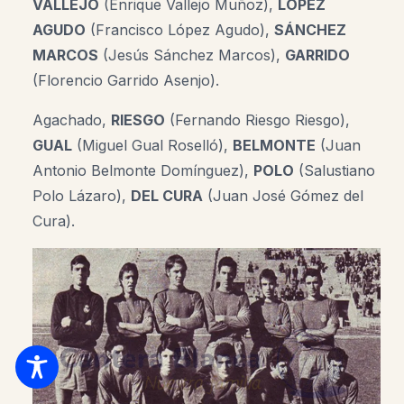
VALLEJO
(Enrique Vallejo Muñoz),
LÓPEZ
AGUDO
(Francisco López Agudo),
SÁNCHEZ
MARCOS
(Jesús Sánchez Marcos),
GARRIDO
(Florencio Garrido Asenjo).
Agachado,
RIESGO
(Fernando Riesgo Riesgo),
GUAL
(Miguel Gual Roselló),
BELMONTE
(Juan
Antonio Belmonte Domínguez),
POLO
(Salustiano
Polo Lázaro),
DEL CURA
(Juan José Gómez del
Cura).