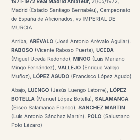
1971-1972 Real Madrid Amateur,
21/05/1972,
Madrid (Estadio Santiago Bernabéu), Campeonato
de España de Aficionados, vs
IMPERIAL DE
MURCIA
Arriba,
ARÉVALO
(José Antonio Arévalo Aguilar),
RABOSO
(Vicente Raboso Puerta),
UCEDA
(Miguel Uceda Redondo),
MINGO
(Luis Mariano
Mingo Fernández)
,
VALLEJO
(Enrique Vallejo
Muñoz),
LÓPEZ AGUDO
(Francisco López Agudo)
Abajo,
LUENGO
(Jesús Luengo Latorre),
LÓPEZ
BOTELLA
(Manuel López Botella),
SALAMANCA
(Eliseo Salamanca Franco),
SÁNCHEZ MARTÍN
(Luis Antonio Sánchez Martín),
POLO
(Salustiano
Polo Lázaro)