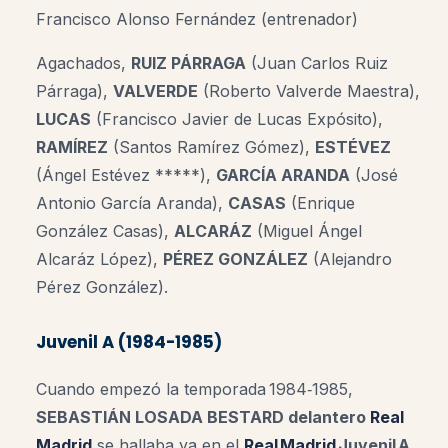
Francisco Alonso Fernández (entrenador)
Agachados,
RUIZ PÁRRAGA
(Juan Carlos Ruiz
Párraga),
VALVERDE
(Roberto Valverde Maestra),
LUCAS
(Francisco Javier de Lucas Expósito),
RAMÍREZ
(Santos Ramírez Gómez),
ESTÉVEZ
(Ángel Estévez *****),
GARCÍA ARANDA
(José
Antonio García Aranda),
CASAS
(Enrique
González Casas),
ALCARÁZ
(Miguel Ángel
Alcaráz López),
PÉREZ GONZÁLEZ
(Alejandro
Pérez González).
Juvenil A (1984-1985)
Cuando empezó la temporada 1984‑1985,
SEBASTIÁN LOSADA BESTARD delantero
Real
Madrid
se hallaba ya en el
Real Madrid
Juvenil A
,