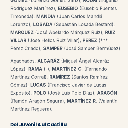
GÓMEZ
(Lorenzo Gómez Sanz),
RODRI
(Eugenio
Rodríguez Martínez),
EUSEBIO
(Eusebio Fuentes
Timoneda),
MANDIÁ
(Juan Carlos Mandiá
Lorenzo),
LOSADA
(Sebastián Losada Bestard),
MÁRQUEZ
(José Abelardo Márquez Ruiz),
RUIZ
VILLAR
(José Helios Ruiz Villar),
PÉREZ
(***
Pérez Criado),
SAMPER
(José Samper Bermúdez)
Agachados,
ALCARÁZ
(Miguel Ángel Alcaráz
López),
RAMA
(-),
MARTÍNEZ
C.
(Fernando
Martínez Corral),
RAMÍREZ
(Santos Ramírez
Gómez),
LUCAS
(Francisco Javier de Lucas
Expósito),
POLO
(José Luis Polo Díaz),
ARAGÓN
(Ramón Aragón Segura),
MARTÍNEZ
R
. (Valentín
Martínez Reguera).
Del Juvenil A al Castilla