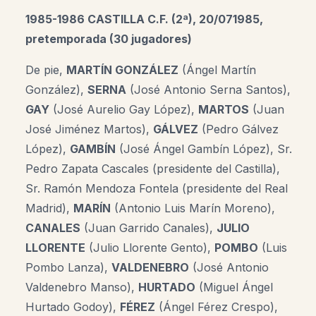
1985-1986 CASTILLA C.F.
(2ª)
, 20/071985,
pretemporada (30 jugadores)
De pie,
MARTÍN GONZÁLEZ
(Ángel Martín
González),
SERNA
(José Antonio Serna Santos),
GAY
(José Aurelio Gay López),
MARTOS
(Juan
José Jiménez Martos),
GÁLVEZ
(Pedro Gálvez
López),
GAMBÍN
(José Ángel Gambín López), Sr.
Pedro Zapata Cascales (presidente del Castilla),
Sr. Ramón Mendoza Fontela (presidente del Real
Madrid),
MARÍN
(Antonio Luis Marín Moreno),
CANALES
(Juan Garrido Canales),
JULIO
LLORENTE
(Julio Llorente Gento),
POMBO
(Luis
Pombo Lanza),
VALDENEBRO
(José Antonio
Valdenebro Manso),
HURTADO
(Miguel Ángel
Hurtado Godoy),
FÉREZ
(Ángel Férez Crespo),