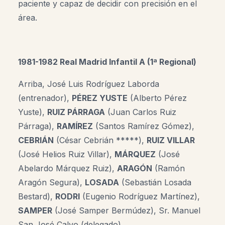
paciente y capaz de decidir con precisión en el
área.
1981-1982 Real Madrid Infantil A (1ª Regional)
Arriba, José Luis Rodríguez Laborda
(entrenador),
PÉREZ YUSTE
(Alberto Pérez
Yuste),
RUIZ PÁRRAGA
(Juan Carlos Ruiz
Párraga),
RAMÍREZ
(Santos Ramírez Gómez),
CEBRIÁN
(César Cebrián *****),
RUIZ VILLAR
(José Helios Ruiz Villar),
MÁRQUEZ
(José
Abelardo Márquez Ruiz),
ARAGÓN
(Ramón
Aragón Segura),
LOSADA
(Sebastián Losada
Bestard),
RODRI
(Eugenio Rodríguez Martínez),
SAMPER
(José Samper Bermúdez), Sr. Manuel
San José Calvo (delegado)