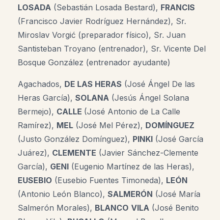
LOSADA
(Sebastián Losada Bestard),
FRANCIS
(Francisco Javier Rodríguez Hernández), Sr.
Miroslav Vorgić (preparador físico), Sr. Juan
Santisteban Troyano (entrenador), Sr. Vicente Del
Bosque González (entrenador ayudante)
Agachados,
DE LAS HERAS
(José Ángel De las
Heras García),
SOLANA
(Jesús Ángel Solana
Bermejo),
CALLE
(José Antonio de La Calle
Ramírez),
MEL
(José Mel Pérez),
DOMÍNGUEZ
(Justo González Domínguez),
PINKI
(José García
Juárez),
CLEMENTE
(Javier Sánchez-Clemente
García),
GENI
(Eugenio Martínez de las Heras),
EUSEBIO
(Eusebio Fuentes Timoneda),
LEÓN
(Antonio León Blanco),
SALMERÓN
(José María
Salmerón Morales),
BLANCO
VILA
(José Benito