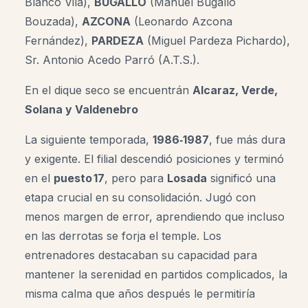
Blanco Vila),
BUGALLO
(Manuel Bugallo
Bouzada),
AZCONA
(Leonardo Azcona
Fernández),
PARDEZA
(Miguel Pardeza Pichardo),
Sr. Antonio Acedo Parró (A.T.S.).
En el dique seco se encuentrán
Alcaraz, Verde,
Solana y Valdenebro
La siguiente temporada,
1986‑1987
, fue más dura
y exigente. El filial descendió posiciones y terminó
en el
puesto 17
, pero para
Losada
significó una
etapa crucial en su consolidación. Jugó con
menos margen de error, aprendiendo que incluso
en las derrotas se forja el temple. Los
entrenadores destacaban su capacidad para
mantener la serenidad en partidos complicados, la
misma calma que años después le permitiría