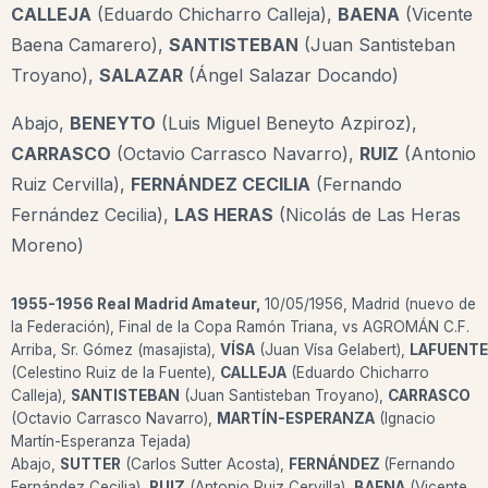
CALLEJA
(Eduardo Chicharro Calleja),
BAENA
(Vicente
Baena Camarero),
SANTISTEBAN
(Juan Santisteban
Troyano),
SALAZAR
(Ángel Salazar Docando)
Abajo,
BENEYTO
(Luis Miguel Beneyto Azpiroz),
CARRASCO
(Octavio Carrasco Navarro),
RUIZ
(Antonio
Ruiz Cervilla),
FERNÁNDEZ CECILIA
(Fernando
Fernández Cecilia),
LAS HERAS
(Nicolás de Las Heras
Moreno)
1955-1956 Real Madrid Amateur,
10/05/1956, Madrid (nuevo de
la Federación), Final de la Copa Ramón Triana, vs AGROMÁN C.F.
Arriba, Sr. Gómez (masajista),
VÍSA
(Juan Vísa Gelabert),
LAFUENTE
(Celestino Ruiz de la Fuente),
CALLEJA
(Eduardo Chicharro
Calleja),
SANTISTEBAN
(Juan Santisteban Troyano),
CARRASCO
(Octavio Carrasco Navarro),
MARTÍN-ESPERANZA
(Ignacio
Martín-Esperanza Tejada)
Abajo,
SUTTER
(Carlos Sutter Acosta),
FERNÁNDEZ
(Fernando
Fernández Cecilia),
RUIZ
(Antonio Ruiz Cervilla),
BAENA
(Vicente