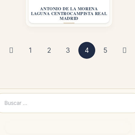
ANTONIO DE LA MORENA
LAGUNA CENTROCAMPISTA REAL
MADRID
1
2
3
4
5
Buscar: