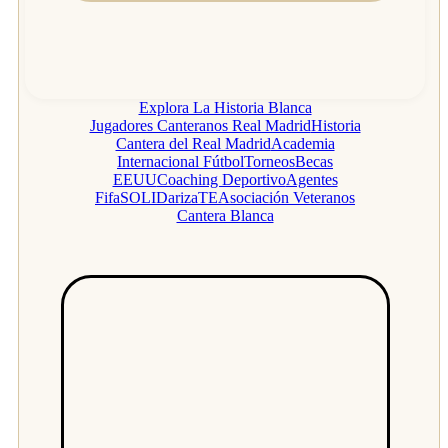
Explora La Historia Blanca
Jugadores Canteranos Real Madrid
Historia
Cantera del Real Madrid
Academia
Internacional Fútbol
Torneos
Becas
EEUU
Coaching Deportivo
Agentes
Fifa
SOLIDarizaTE
Asociación Veteranos
Cantera Blanca