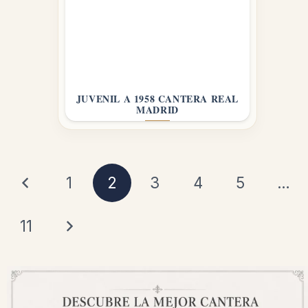
JUVENIL A 1958 CANTERA REAL
MADRID
1
2
3
4
5
…
11