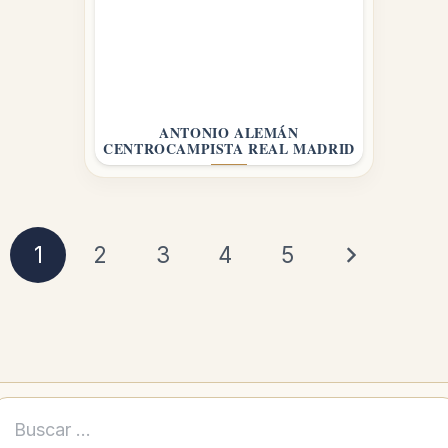
ANTONIO ALEMÁN
CENTROCAMPISTA REAL MADRID
1
2
3
4
5
Buscar: