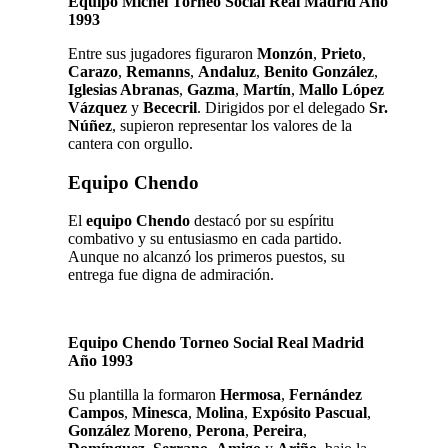
Equipo Michel Torneo Social Real Madrid Año
1993
Entre sus jugadores figuraron
Monzón
,
Prieto
,
Carazo
,
Remanns
,
Andaluz
,
Benito González
,
Iglesias Abranas
,
Gazma
,
Martín
,
Mallo López
Vázquez
y
Bececril
. Dirigidos por el delegado
Sr.
Núñez
, supieron representar los valores de la
cantera con orgullo.
Equipo Chendo
El
equipo Chendo
destacó por su espíritu
combativo y su entusiasmo en cada partido.
Aunque no alcanzó los primeros puestos, su
entrega fue digna de admiración.
Equipo Chendo Torneo Social Real Madrid
Año 1993
Su plantilla la formaron
Hermosa
,
Fernández
Campos
,
Minesca
,
Molina
,
Expósito Pascual
,
González Moreno
,
Perona
,
Pereira
,