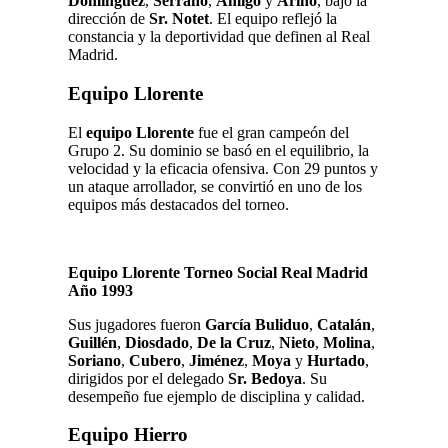
Domínguez
,
Serrano
,
Amigo
y
Ariño
, bajo la
dirección de
Sr. Notet
. El equipo reflejó la
constancia y la deportividad que definen al Real
Madrid.
Equipo Llorente
El
equipo Llorente
fue el gran campeón del
Grupo 2. Su dominio se basó en el equilibrio, la
velocidad y la eficacia ofensiva. Con 29 puntos y
un ataque arrollador, se convirtió en uno de los
equipos más destacados del torneo.
Equipo Llorente Torneo Social Real Madrid
Año 1993
Sus jugadores fueron
García Buliduo
,
Catalán
,
Guillén
,
Diosdado
,
De la Cruz
,
Nieto
,
Molina
,
Soriano
,
Cubero
,
Jiménez
,
Moya
y
Hurtado
,
dirigidos por el delegado
Sr. Bedoya
. Su
desempeño fue ejemplo de disciplina y calidad.
Equipo Hierro