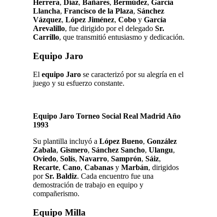
Herrera
,
Díaz
,
Bañares
,
Bermúdez
,
García
Llancha
,
Francisco de la Plaza
,
Sánchez
Vázquez
,
López Jiménez
,
Cobo
y
García
Arevalillo
, fue dirigido por el delegado
Sr.
Carrillo
, que transmitió entusiasmo y dedicación.
Equipo Jaro
El
equipo Jaro
se caracterizó por su alegría en el
juego y su esfuerzo constante.
Equipo Jaro Torneo Social Real Madrid Año
1993
Su plantilla incluyó a
López Bueno
,
González
Zabala
,
Gismero
,
Sánchez Sancho
,
Ulangu
,
Oviedo
,
Solís
,
Navarro
,
Samprón
,
Sáiz
,
Recarte
,
Cano
,
Cabanas
y
Marbán
, dirigidos
por
Sr. Baldiz
. Cada encuentro fue una
demostración de trabajo en equipo y
compañerismo.
Equipo Milla