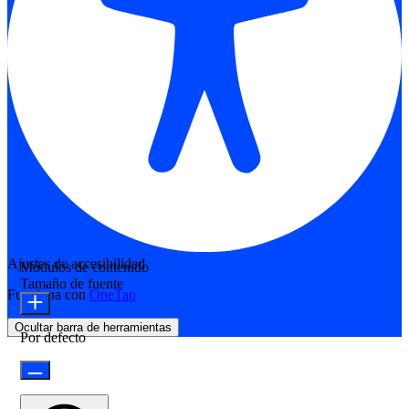
Ajustes de accesibilidad
Módulos de contenido
Tamaño de fuente
Funciona con
OneTap
Ocultar barra de herramientas
Por defecto