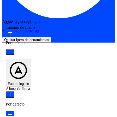
Ajustes de accesibilidad
Módulos de contenido
Tamaño de fuente
Funciona con
OneTap
Ocultar barra de herramientas
Por defecto
Fuente legible
Altura de línea
Por defecto