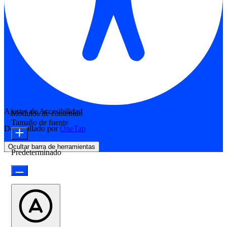
Ajustes de Accesibilidad
Módulos de contenido
Tamaño de fuente
Desarrollado por
OneTap
Ocultar barra de herramientas
Predeterminado