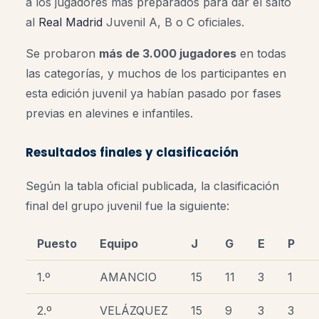
a los jugadores más preparados para dar el salto
al
Real Madrid
Juvenil A, B o C oficiales.
Se probaron
más de 3.000 jugadores
en todas
las categorías, y muchos de los participantes en
esta edición juvenil ya habían pasado por fases
previas en alevines e infantiles.
Resultados finales y clasificación
Según la tabla oficial publicada, la clasificación
final del grupo juvenil fue la siguiente:
Puesto
Equipo
J
G
E
P
1.º
AMANCIO
15
11
3
1
2.º
VELÁZQUEZ
15
9
3
3