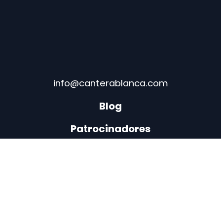
info@canterablanca.com
Blog
Patrocinadores
© 2026. Cantera Blanca. Todos los
derechos reservados
Aviso Legal
–
Política de Privacidad
–