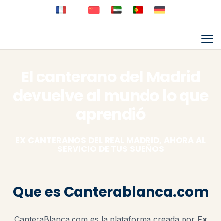
El canterano del Madrid
devuelve al mundo lo que
aprendió
EX CANTERANOS DEL REAL MADRID, AHORA AL
SERVICIO DE TUS SUEÑOS
Que es Canterablanca.com
CanteraBlanca.com es la plataforma creada por
Ex