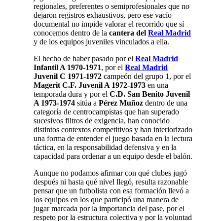
regionales, preferentes o semiprofesionales que no
dejaron registros exhaustivos, pero ese vacío
documental no impide valorar el recorrido que sí
conocemos dentro de la
cantera del
Real Madrid
y de los equipos juveniles vinculados a ella.
El hecho de haber pasado por el
Real Madrid
Infantil A 1970-1971
, por el
Real Madrid
Juvenil C 1971-1972
campeón del grupo 1, por el
Magerit C.F. Juvenil A 1972-1973
en una
temporada dura y por el
C.D. San Benito Juvenil
A 1973-1974
sitúa a
Pérez Muñoz
dentro de una
categoría de centrocampistas que han superado
sucesivos filtros de exigencia, han conocido
distintos contextos competitivos y han interiorizado
una forma de entender el juego basada en la lectura
táctica, en la responsabilidad defensiva y en la
capacidad para ordenar a un equipo desde el balón.
Aunque no podamos afirmar con qué clubes jugó
después ni hasta qué nivel llegó, resulta razonable
pensar que un futbolista con esa formación llevó a
los equipos en los que participó una manera de
jugar marcada por la importancia del pase, por el
respeto por la estructura colectiva y por la voluntad