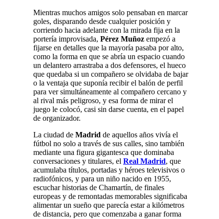
Mientras muchos amigos solo pensaban en marcar
goles, disparando desde cualquier posición y
corriendo hacia adelante con la mirada fija en la
portería improvisada,
Pérez Muñoz
empezó a
fijarse en detalles que la mayoría pasaba por alto,
como la forma en que se abría un espacio cuando
un delantero arrastraba a dos defensores, el hueco
que quedaba si un compañero se olvidaba de bajar
o la ventaja que suponía recibir el balón de perfil
para ver simultáneamente al compañero cercano y
al rival más peligroso, y esa forma de mirar el
juego le colocó, casi sin darse cuenta, en el papel
de organizador.
La ciudad de
Madrid
de aquellos años vivía el
fútbol no solo a través de sus calles, sino también
mediante una figura gigantesca que dominaba
conversaciones y titulares, el
Real Madrid
, que
acumulaba títulos, portadas y héroes televisivos o
radiofónicos, y para un niño nacido en 1955,
escuchar historias de Chamartín, de finales
europeas y de remontadas memorables significaba
alimentar un sueño que parecía estar a kilómetros
de distancia, pero que comenzaba a ganar forma