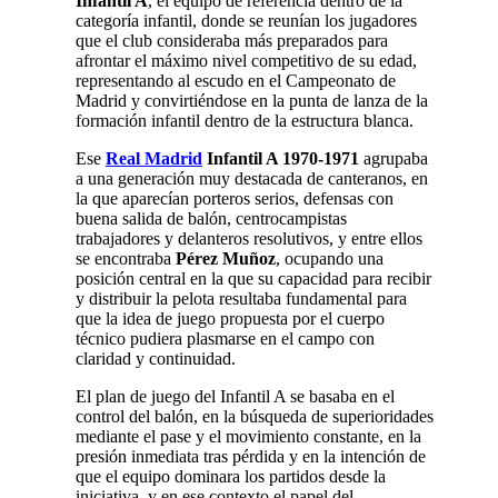
Infantil A
, el equipo de referencia dentro de la
categoría infantil, donde se reunían los jugadores
que el club consideraba más preparados para
afrontar el máximo nivel competitivo de su edad,
representando al escudo en el Campeonato de
Madrid y convirtiéndose en la punta de lanza de la
formación infantil dentro de la estructura blanca.
Ese
Real Madrid
Infantil A 1970-1971
agrupaba
a una generación muy destacada de canteranos, en
la que aparecían porteros serios, defensas con
buena salida de balón, centrocampistas
trabajadores y delanteros resolutivos, y entre ellos
se encontraba
Pérez Muñoz
, ocupando una
posición central en la que su capacidad para recibir
y distribuir la pelota resultaba fundamental para
que la idea de juego propuesta por el cuerpo
técnico pudiera plasmarse en el campo con
claridad y continuidad.
El plan de juego del Infantil A se basaba en el
control del balón, en la búsqueda de superioridades
mediante el pase y el movimiento constante, en la
presión inmediata tras pérdida y en la intención de
que el equipo dominara los partidos desde la
iniciativa, y en ese contexto el papel del