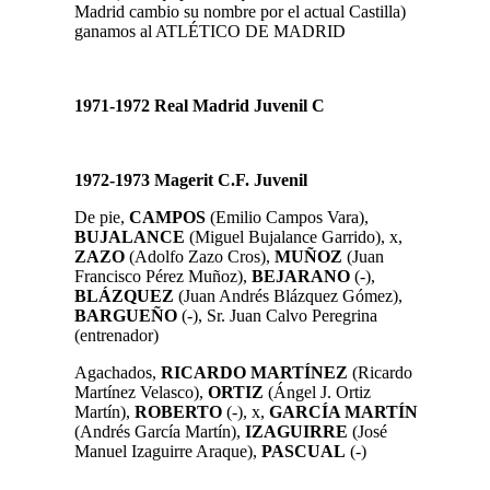
Madrid cambio su nombre por el actual Castilla)
ganamos al ATLÉTICO DE MADRID
1971-1972 Real Madrid Juvenil C
1972-1973 Magerit C.F. Juvenil
De pie,
CAMPOS
(Emilio Campos Vara),
BUJALANCE
(Miguel Bujalance Garrido), x,
ZAZO
(Adolfo Zazo Cros),
MUÑOZ
(
Juan
Francisco Pérez Muñoz
),
BEJARANO
(-),
BLÁZQUEZ
(Juan Andrés Blázquez Gómez),
BARGUEÑO
(-),
Sr.
Juan Calvo Peregrina
(entrenador)
A
gachados,
RICARDO MARTÍNEZ
(
Ricardo
Martínez Velasco
),
ORTIZ
(Ángel J. Ortiz
Martín),
ROBERTO
(-),
x,
GARCÍA MARTÍN
(Andrés García Martín),
IZAGUIRRE
(José
Manuel Izaguirre Araque)
,
PASCUAL
(-)