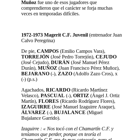
Muñoz
fue uno de esos jugadores que
comprendieron que el carácter se forja muchas
veces en temporadas difíciles.
1972-1973 Magerit C.F. Juvenil
(entrenador Juan
Calvo Peregrina)
De pie,
CAMPOS
(Emilio Campos Vara),
TORREJÓN
(José Pedro Torrejón),
CEJUDO
(José Cejudo),
DURÁN
(José Manuel Pérez
Durán),
MUÑOZ
(Juan Francisco Pérez Muñoz),
BEJARANO
(-),
ZAZO
(Adolfo Zazo Cros), x
(-) (p.s.)
Agachados,
RICARDO
(Ricardo Martínez
Velasco),
PASCUAL
(-),
ORTIZ
(Ángel J. Ortiz
Martín),
FLORES
(Ricardo Rodríguez Flores),
IZAGUIRRE
(José Manuel Izaguirre Araque),
ÁLVAREZ
(-),
BUJALANCE
(Miguel
Bujalance Garrido).
Izaguirre : «
Nos tocó con el Chamartín C.F. y
teníamos que perder, porque en teoría el
Chamartín C.F. era de mas categoría, pero el