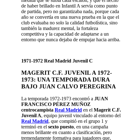
medida que se subía cada escalón, y que el hecho
de haber brillado en Infantil A servía como punto
de partida, pero no garantizaba nada, porque cada
año se convertía en una nueva prueba en la que el
club evaluaba no solo la calidad futbolística, sino
también la madurez mental, la fortaleza
competitiva y la capacidad de adaptarse a un
entorno que nunca dejaba de empujar hacia arriba.
1971-1972 Real Madrid Juvenil C
MAGERIT C.F. JUVENIL A 1972-
1973: UNA TEMPORADA DURA
BAJO JUAN CALVO PEREGRINA
La temporada 1972-1973 encontró a
JUAN
FRANCISCO PÉREZ MUÑOZ
centrocampista
Real Madrid
en el
Magerit C.F.
Juvenil A
, equipo juvenil vinculado al entorno del
Real Madrid
, que compitió en el grupo 1 y
terminó en el
sexto puesto
, en una campaña
menos brillante en cuanto a clasificación, pero
tremendamente formativa para jugadores que,