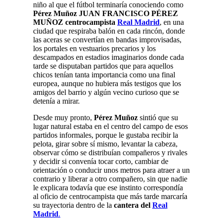
niño al que el fútbol terminaría conociendo como
Pérez Muñoz JUAN FRANCISCO PÉREZ
MUÑOZ centrocampista
Real Madrid
, en una
ciudad que respiraba balón en cada rincón, donde
las aceras se convertían en bandas improvisadas,
los portales en vestuarios precarios y los
descampados en estadios imaginarios donde cada
tarde se disputaban partidos que para aquellos
chicos tenían tanta importancia como una final
europea, aunque no hubiera más testigos que los
amigos del barrio y algún vecino curioso que se
detenía a mirar.
Desde muy pronto,
Pérez Muñoz
sintió que su
lugar natural estaba en el centro del campo de esos
partidos informales, porque le gustaba recibir la
pelota, girar sobre sí mismo, levantar la cabeza,
observar cómo se distribuían compañeros y rivales
y decidir si convenía tocar corto, cambiar de
orientación o conducir unos metros para atraer a un
contrario y liberar a otro compañero, sin que nadie
le explicara todavía que ese instinto correspondía
al oficio de centrocampista que más tarde marcaría
su trayectoria dentro de la
cantera del
Real
Madrid
.