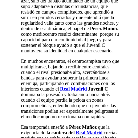
azar, sino del trabajo acumulado de un equipo que
supo adaptarse a distintas circunstancias, que
resistió en campos complicados, que aprendió a
sufrir en partidos cerrados y que entendió que la
regularidad valía tanto como las grandes noches, y
dentro de esa dinámica, el papel de
Pérez Muñoz
como mediocentro resultó determinante, porque su
capacidad para dar continuidad al juego y para
sostener el bloque ayudó a que el Juvenil C
mantuviera su identidad en cualquier escenario.
En muchos encuentros, el centrocampista tuvo que
multiplicarse, bajando a recibir entre centrales
cuando el rival presionaba alto, acercándose a
bandas para ayudar a superar la primera línea
enemiga, participando en combinaciones con los
interiores cuando el
Real Madrid
Juvenil C
dominaba la posesión y trabajando hacia atrás
cuando el equipo perdía la pelota en zonas
comprometidas, entendiendo que en juveniles las
transiciones podían ser especialmente peligrosas si
el mediocampo no reaccionaba con rapidez.
Esa temporada enseñó a
Pérez Muñoz
que la
exigencia de
la
cantera del
Real Madrid
crecía a