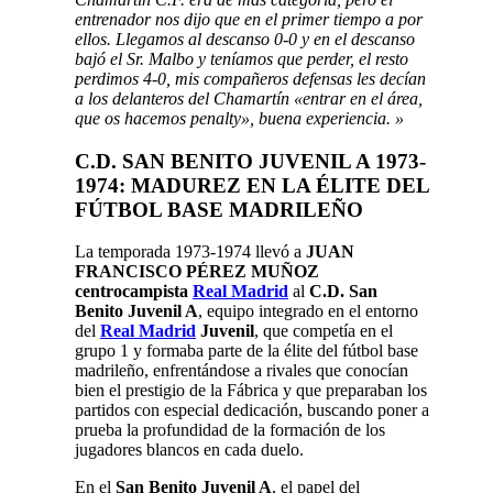
entrenador nos dijo que en el primer tiempo a por
ellos. Llegamos al descanso 0-0 y en el descanso
bajó el Sr. Malbo y teníamos que perder, el resto
perdimos 4-0, mis compañeros defensas les decían
a los delanteros del Chamartín «entrar en el área,
que os hacemos penalty», buena experiencia. »
C.D. SAN BENITO JUVENIL A 1973-
1974: MADUREZ EN LA ÉLITE DEL
FÚTBOL BASE MADRILEÑO
La temporada 1973-1974 llevó a
JUAN
FRANCISCO PÉREZ MUÑOZ
centrocampista
Real Madrid
al
C.D. San
Benito Juvenil A
, equipo integrado en el entorno
del
Real Madrid
Juvenil
, que competía en el
grupo 1 y formaba parte de la élite del fútbol base
madrileño, enfrentándose a rivales que conocían
bien el prestigio de la Fábrica y que preparaban los
partidos con especial dedicación, buscando poner a
prueba la profundidad de la formación de los
jugadores blancos en cada duelo.
En el
San Benito Juvenil A
, el papel del