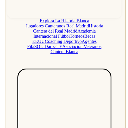
Explora La Historia Blanca
Jugadores Canteranos Real Madrid
Historia
Cantera del Real Madrid
Academia
Internacional Fútbol
Torneos
Becas
EEUU
Coaching Deportivo
Agentes
Fifa
SOLIDarizaTE
Asociación Veteranos
Cantera Blanca